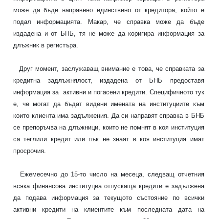
може да бъде направено единствено от кредитора, който е
подал информацията. Макар, че справка може да бъде
издадена и от БНБ, тя не може да коригира информация за
длъжник в регистъра.
Друг момент, заслужаващ внимание е това, че справката за
кредитна задлъжнялост, издадена от БНБ предоставя
информация за активни и погасени
кредити
. Специфичното тук
е, че могат да бъдат видени имената на институциите към
които клиента има задължения. Да си направят справка в БНБ
се препоръчва на длъжници, които не помнят в коя институция
са теглили кредит или пък не знаят в коя институция имат
просрочия.
Ежемесечно до 15-то число на месеца, следващ отчетния
всяка финансова институциа отпускаща кредити е задължена
да подава информация за текущото състояние по всички
активни
кредити
на клиентите към последната дата на