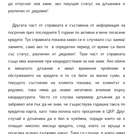
да отпуснат нов заем, ако текущия статус на длъжника е
различен от „редовен“.
Другата част от справката е съставена от информация за
посрочия през последните 5 години по активни и вече погасени
кредити
. Тук справката показва какво се е случвало със заема/
заемите, само ако те в определен период от време са били
със статус, различен от „редовен“. Тази част от справката
също има значение при кандидатстване за нов заем. Ако обаче
в миналото длъжник е имал временни проблеми в
обслужването на
кредита
и те са били за малки суми, а
текущото състояние на клиента показва, че клиентът е
редовен, това няма да окаже негативно влияние върху
кандидатурата. Често се случва например длъжник да е
забравил или пък да не знае, че съществува годишна такса по
кредитна карта, като това излиза като просрочие в ЦКР. Друг
случай е длъжника да е бил в чужбина, поради което не е
плащал няколко месеца кредита, след което се връща и
погасява всичко дължимо накуп. Това са случаи, в които няма