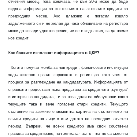
отчетния месец. Това означава, че към 20-и може да бъде
видяна информация за състоянието на активните кредити за
предходния месец. Ако длъжник е погасил изцяло
задължението си и не желае да чака обновяване на регистъра
може да извади удостоверение, че се е издължил, за да вземе
нов
кредит
Как банките използват информацията в ЦКР?
Когато получат молба за нов
кредит
, финансовите институции
задължително правят справката в регистъра като част от
процеса за разглеждане на кандидатурата. Информацията от
справката предоставя ясна представа за кредитната „култура”
и история на кандидата, и за това дали са обслужвани както
текущите така и вече погасени стари
кредити
. Текущото
състояние на заемите е моментна картина на състоянието на
всички
кредити
на лицето към датата на последния отчетен
период. Въпреки, че всеки кредитор има свои собствени
правила за кредитиране, по-голямата част от тях не са склонни