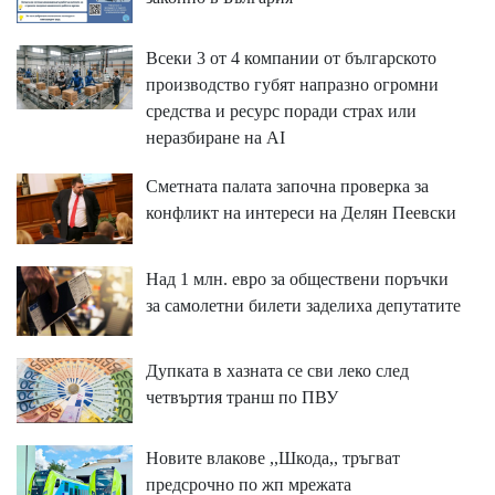
Всеки 3 от 4 компании от българското
производство губят напразно огромни
средства и ресурс поради страх или
неразбиране на AI
Сметната палата започна проверка за
конфликт на интереси на Делян Пеевски
Над 1 млн. евро за обществени поръчки
за самолетни билети заделиха депутатите
Дупката в хазната се сви леко след
четвъртия транш по ПВУ
Новите влакове ,,Шкода,, тръгват
предсрочно по жп мрежата