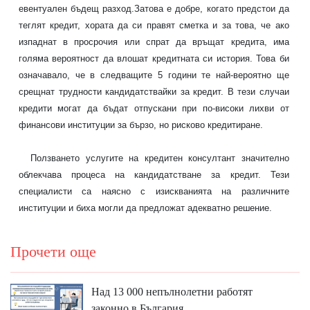
евентуален бъдещ разход.Затова е добре, когато предстои да
теглят кредит, хората да си правят сметка и за това, че ако
изпаднат в просрочия или спрат да връщат кредита, има
голяма вероятност да влошат кредитната си история. Това би
означавало, че в следващите 5 години те най-вероятно ще
срещнат трудности кандидатствайки за кредит. В тези случаи
кредити могат да бъдат отпускани при по-високи лихви от
финансови институции за бързо, но рисково кредитиране.
Ползването услугите на
кредитен консултант
значително
облекчава процеса на кандидатстване за
кредит
. Тези
специалисти
са наясно с изискванията на различните
институции и биха могли да предложат адекватно решение.
Прочети още
Над 13 000 непълнолетни работят
законно в България