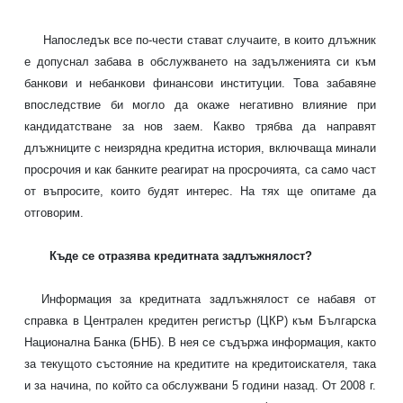
Напоследък все по-чести стават случаите, в които длъжник
е допуснал забава в обслужването на
задълженията
си към
банкови и небанкови финансови институции. Това забавяне
впоследствие би могло да окаже негативно влияние при
кандидатстване за нов
заем
. Какво трябва да направят
длъжниците с неизрядна кредитна история, включваща минали
просрочия и как банките реагират на просрочията, са само част
от въпросите, които будят интерес. На тях ще опитаме да
отговорим.
Къде се отразява кредитната задлъжнялост?
Информация за кредитната задлъжнялост се набавя от
справка в Централен кредитен регистър (ЦКР) към Българска
Национална Банка (БНБ). В нея се съдържа информация, както
за текущото състояние на
кредитите
на кредитоискателя, така
и за начина, по който са обслужвани 5 години назад. От 2008 г.