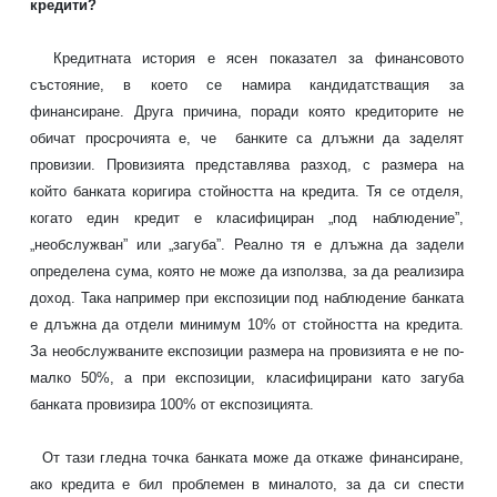
кредити?
Кредитната история е ясен показател за финансовото
състояние, в което се намира кандидатстващия за
финансиране. Друга причина, поради която кредиторите не
обичат просрочията е, че банките са длъжни да заделят
провизии. Провизията представлява разход, с размера на
който банката коригира стойността на
кредита
. Тя се отделя,
когато един кредит е класифициран „под наблюдение”,
„необслужван” или „загуба”. Реално тя е длъжна да задели
определена сума, която не може да използва, за да реализира
доход. Така например при експозиции под наблюдение банката
е длъжна да отдели минимум 10% от стойността на кредита.
За необслужваните експозиции размера на провизията е не по-
малко 50%, а при експозиции, класифицирани като загуба
банката провизира 100% от експозицията.
От тази гледна точка банката може да откаже финансиране,
ако
кредита
е бил проблемен в миналото, за да си спести