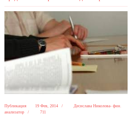
Публикация
19 Фев, 2014 /
Десислава Николова- фин.
анализатор /
711