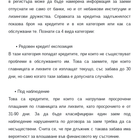
в регистъра може да бъде намерена информация за заеми
отпуснати не само от банки, но и от небанкови институции и
лизингови дружества. Справката за кредитна задлъжнялост
показва броя на кредитите и в коя категория или как са
обслужвани те. Познати са 4 вида категории:
• Редовен кредит/ експозиция
В тази категория попадат
кредитите
, при които не съществуват
проблеми в обслужването им. Това са заемите, при които
главницата и лихвите се изплащат текущо, със забава до 30
дни, но само когато тази забава е допусната случайно.
• Под наблюдение
Това са
кредитите
, при които са натрупани просрочени
плащания по главницата или лихвите, като просрочието е от
31-90 дни. За да бъде класифициран един заем под
наблюдение нарушенията по договора за заем трябва да са
несъществени. Счита се, че при длъжник с такава забава има
вероятност за влошаване във финансовото му състояние.