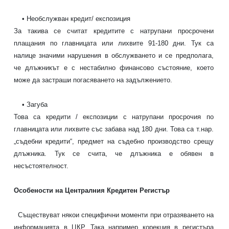
• Необслужван кредит/ експозиция
За такива се считат кредитите с натрупани просрочени
плащания по главницата или лихвите 91-180 дни. Тук са
налице значими нарушения в обслужването и се предполага,
че длъжникът е с нестабилно финансово състояние, което
може да застраши погасяването на задължението.
• Загуба
Това са
кредити
/ експозиции с натрупани просрочия по
главницата или лихвите със забава над 180 дни. Това са т.нар.
„съдебни
кредити
“, предмет на съдебно производство срещу
длъжника. Тук се счита, че длъжника е обявен в
несъстоятелност.
Особености на Централния Кредитен Регистър
Съществуват някои специфични моменти при отразяването на
информацията в ЦКР. Така например корекция в регистъра