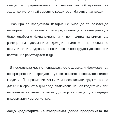
следа от преднамереност в начина на обслужване на
задължението и най-вероятно кредиторът би отпуснал
кредит.
Разбира се кредитната история не бива да се разглежда
изолирано от останалите фактори, оказващи влияние дали да
бъде одобрено финансиране или не. Такива например са:
размер на доказаните доходи, наличие на социално
осигурителни и здравни вноски, постоянен трудов договор при
настоящия работодател и др.
В последната част от справката се съдържа информация за
новоразрешените
кредити
. Тук се вписват нововъзникналите
кредити. По правилник банките и небанковите дружества са
длъжни в срок от 5 дни след сключване на нов кредит или при
изменение на вече сключен договор за кредит да подадат
информация към регистъра.
Защо кредиторите не възприемат добре просрочията по