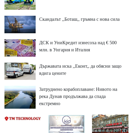
Скандалът ,,Боташ,, гръмна с нова сила
ДСК и УниКредит изнесоха над € 500
млн. в Унгария и Италия
Държавата иска ,,Еконт,, да обясни защо
вдига цените
Затруднено корабоплаване: Нивото на
река Дунав продължава да спада
екстремно