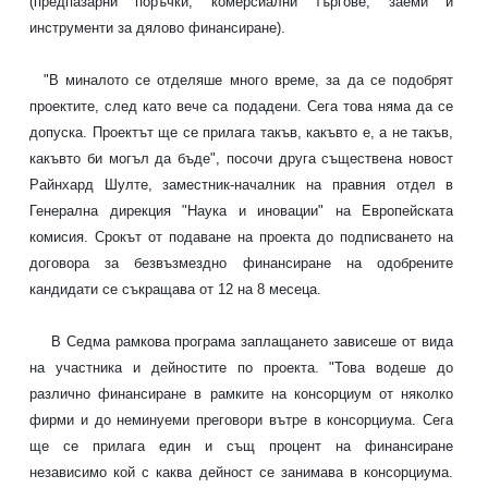
(предпазарни поръчки, комерсиални търгове, заеми и
инструменти за дялово финансиране).
"В миналото се отделяше много време, за да се подобрят
проектите, след като вече са подадени. Сега това няма да се
допуска. Проектът ще се прилага такъв, какъвто е, а не такъв,
какъвто би могъл да бъде", посочи друга съществена новост
Райнхард Шулте, заместник-началник на правния отдел в
Генерална дирекция "Наука и иновации" на Европейската
комисия. Срокът от подаване на проекта до подписването на
договора за безвъзмездно финансиране на одобрените
кандидати се съкращава от 12 на 8 месеца.
В Седма рамкова програма заплащането зависеше от вида
на участника и дейностите по проекта. "Това водеше до
различно финансиране в рамките на консорциум от няколко
фирми и до неминуеми преговори вътре в консорциума. Сега
ще се прилага един и същ процент на финансиране
независимо кой с каква дейност се занимава в консорциума.