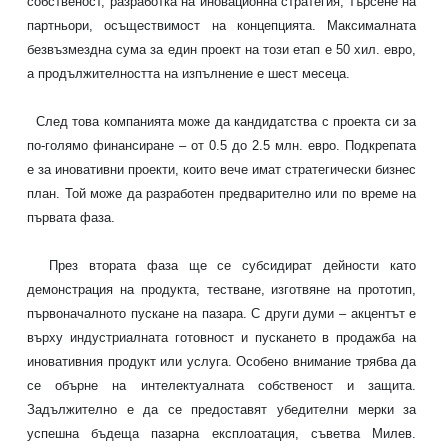
собственост, разработка на иновационна стратегия, търсене на
партньори, осъществимост на концепцията. Максималната
безвъзмездна сума за един проект на този етап е 50 хил. евро,
а продължителността на изпълнение е шест месеца.
След това компанията може да кандидатства с проекта си за
по-голямо финансиране – от 0.5 до 2.5 млн. евро. Подкрепата
е за иновативни проекти, които вече имат стратегически бизнес
план. Той може да разработен предварително или по време на
първата фаза.
През втората фаза ще се субсидират дейности като
демонстрация на продукта, тестване, изготвяне на прототип,
първоначалното пускане на пазара. С други думи – акцентът е
върху индустриалната готовност и пускането в продажба на
иновативния продукт или услуга. Особено внимание трябва да
се обърне на интелектуалната собственост и защита.
Задължително е да се предоставят убедителни мерки за
успешна бъдеща пазарна експлоатация, съветва Милев.