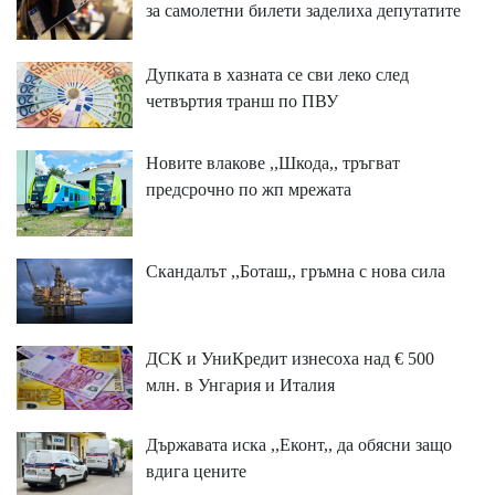
за самолетни билети заделиха депутатите
Дупката в хазната се сви леко след
четвъртия транш по ПВУ
Новите влакове ,,Шкода,, тръгват
предсрочно по жп мрежата
Скандалът ,,Боташ,, гръмна с нова сила
ДСК и УниКредит изнесоха над € 500
млн. в Унгария и Италия
Държавата иска ,,Еконт,, да обясни защо
вдига цените