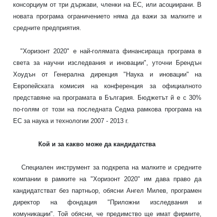
консорциум от три държави, членки на ЕС, или асоциирани. В
новата програма ограничението няма да важи за малките и
средните предприятия.
"Хоризонт 2020" е най-голямата финансираща програма в
света за научни изследвания и иновации", уточни Брендън
Хоудън от Генерална дирекция "Наука и иновации" на
Европейската комисия на конференция за официалното
представяне на програмата в България. Бюджетът й е с 30%
по-голям от този на последната Седма рамкова програма на
ЕС за наука и технологии 2007 - 2013 г.
Кой и за какво може да кандидатства
Специален инструмент за подкрепа на малките и средните
компании в рамките на "Хоризонт 2020" им дава право да
кандидатстват без партньор, обясни Ангел Милев, програмен
директор на фондация "Приложни изследвания и
комуникации". Той обясни, че предимство ще имат фирмите,