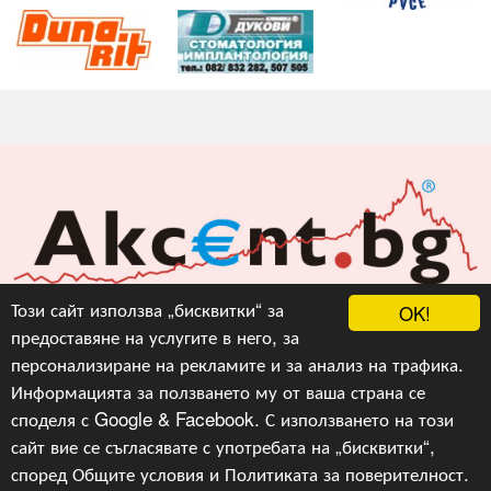
Акцент БГ ЕООД
Този сайт използва „бисквитки“ за
OK!
предоставяне на услугите в него, за
info@akcent.bg
персонализиране на рекламите и за анализ на трафика.
Facebook
Информацията за ползването му от ваша страна се
споделя с Google & Facebook. С използването на този
сайт вие се съгласявате с употребата на „бисквитки“,
Copyright © 2010, 2016, 2018-2022, 2023, v.3.0,
Акцент
БГ ЕООД
, Уеб Дизайн и програмиране :
Гейт.БГ
според
Общите условия
и
Политиката за поверителност
.