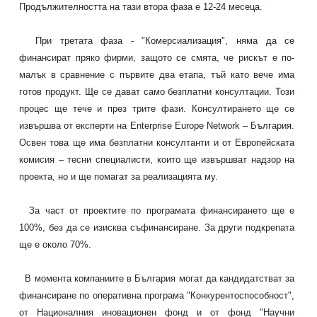
Продължителността на тази втора фаза е 12-24 месеца.
При третата фаза - "Комерсиализация", няма да се
финансират пряко фирми, защото се смята, че рискът е по-
малък в сравнение с първите два етапа, тъй като вече има
готов продукт. Ще се дават само безплатни консултации.
Този
процес ще тече и през трите фази. Консултирането ще се
извършва от експерти на Enterprise Europe Network – България.
Освен това ще има безплатни консултанти и от Европейската
комисия – тесни специалисти, които ще извършват надзор на
проекта, но и ще помагат за реализацията му.
За част от проектите по програмата финансирането ще е
100%, без да се изисква съфинансиране. За други подкрепата
ще е около 70%.
В момента компаниите в България могат да кандидатстват за
финансиране по оперативна програма "Конкурентоспособност",
от Националния иновационен фонд и от фонд "Научни