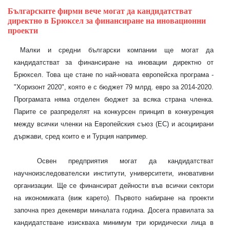
Българските фирми вече могат да кандидатстват
директно в Брюксел за финансиране на иновационни
проекти
Малки и средни български компании ще могат да
кандидатстват за финансиране на иновации директно от
Брюксел. Това ще стане по най-новата европейска програма -
"Хоризонт 2020", която е с бюджет 79 млрд. евро за 2014-2020.
Програмата няма отделен бюджет за всяка страна членка.
Парите се разпределят на конкурсен принцип в конкуренция
между всички членки на Европейския съюз (ЕС) и асоциирани
държави, сред които е и Турция например.
Освен предприятия могат да кандидатстват
научноизследователски институти, университети, иновативни
организации. Ще се финансират дейности във всички сектори
на икономиката (виж карето). Първото набиране на проекти
започна през декември миналата година. Досега правилата за
кандидатстване изискваха минимум три юридически лица в