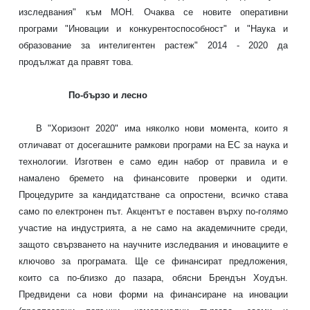
изследвания" към МОН. Очаква се новите оперативни
програми "Иновации и конкурентоспособност" и "Наука и
образование за интелигентен растеж" 2014 - 2020 да
продължат да правят това.
По-бързо и лесно
В "Хоризонт 2020" има няколко нови момента, които я
отличават от досегашните рамкови програми на ЕС за наука и
технологии. Изготвен е само един набор от правила и е
намалено бремето на финансовите проверки и одити.
Процедурите за кандидатстване са опростени, всичко става
само по електронен път. Акцентът е поставен върху по-голямо
участие на индустрията, а не само на академичните среди,
защото свързването на научните изследвания и иновациите е
ключово за програмата. Ще се финансират предложения,
които са по-близко до пазара, обясни Брендън Хоудън.
Предвидени са нови форми на финансиране на иновации