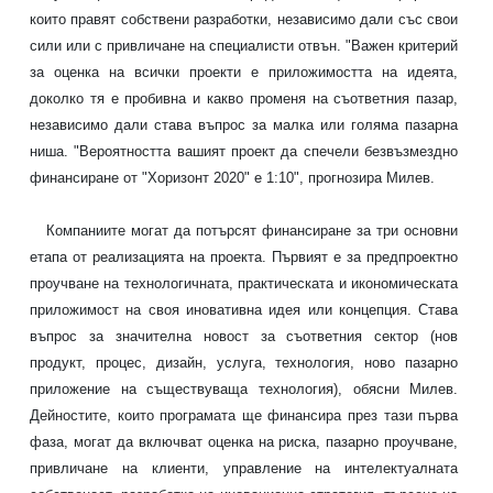
които правят собствени разработки, независимо дали със свои
сили или с привличане на специалисти отвън. "Важен критерий
за оценка на всички проекти е приложимостта на идеята,
доколко тя е пробивна и какво променя на съответния пазар,
независимо дали става въпрос за малка или голяма пазарна
ниша. "Вероятността вашият проект да спечели безвъзмездно
финансиране от "Хоризонт 2020" е 1:10", прогнозира Милев.
Компаниите могат да потърсят финансиране за три основни
етапа от реализацията на проекта. Първият е за предпроектно
проучване на технологичната, практическата и икономическата
приложимост на своя иновативна идея или концепция. Става
въпрос за значителна новост за съответния сектор (нов
продукт, процес, дизайн, услуга, технология, ново пазарно
приложение на съществуваща технология), обясни Милев.
Дейностите, които програмата ще финансира през тази първа
фаза, могат да включват оценка на риска, пазарно проучване,
привличане на клиенти, управление на интелектуалната