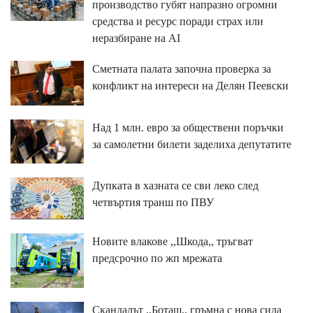
производство губят напразно огромни
средства и ресурс поради страх или
неразбиране на AI
Сметната палата започна проверка за
конфликт на интереси на Делян Пеевски
Над 1 млн. евро за обществени поръчки
за самолетни билети заделиха депутатите
Дупката в хазната се сви леко след
четвъртия транш по ПВУ
Новите влакове ,,Шкода,, тръгват
предсрочно по жп мрежата
Скандалът ,,Боташ,, гръмна с нова сила