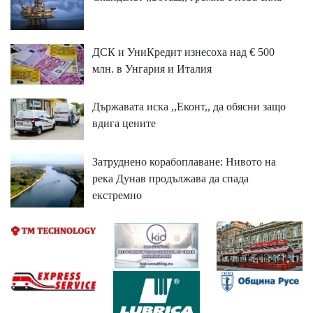
ДСК и УниКредит изнесоха над € 500
млн. в Унгария и Италия
Държавата иска ,,Еконт,, да обясни защо
вдига цените
Затруднено корабоплаване: Нивото на
река Дунав продължава да спада
екстремно