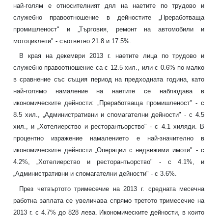
най-голям е относителният дял на наетите по трудово и
служебно правоотношение в дейностите „Преработваща
промишленост" и „Търговия, ремонт на автомобили и
мотоциклети" - съответно 21.8 и 17.5%.
В края на декември 2013 г. наетите лица по трудово и
служебно правоотношение са с 12.5 хил., или с 0.6% по-малко
в сравнение със същия период на предходната година, като
най-голямо намаление на наетите се наблюдава в
икономическите дейности: „Преработваща промишленост" - с
8.5 хил., „Административни и спомагателни дейности" - с 4.5
хил., и „Хотелиерство и ресторантьорство" - с 4.1 хиляди. В
процентно изражение намалението е най-значително в
икономическите дейности „Операции с недвижими имоти" - с
4.2%, „Хотелиерство и ресторантьорство" - с 4.1%, и
„Административни и спомагателни дейности" - с 3.6%.
През четвъртото тримесечие на 2013 г. средната месечна
работна заплата се увеличава спрямо третото тримесечие на
2013 г. с 4.7% до 828 лева. Икономическите дейности, в които