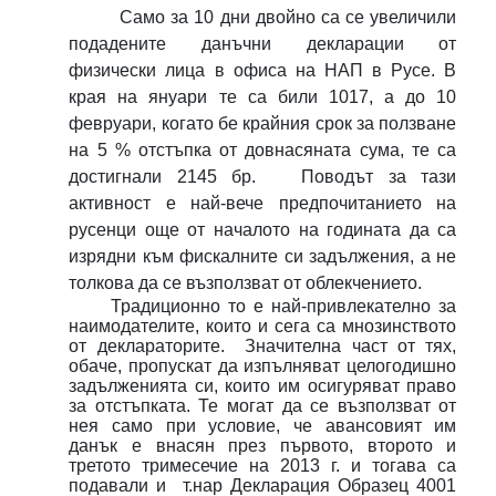
Само за 10 дни двойно са се увеличили
подадените данъчни декларации от
физически лица в офиса на НАП в Русе. В
края на януари те са били 1017, а до 10
февруари, когато бе крайния срок за ползване
на 5 % отстъпка от довнасяната сума, те са
достигнали 2145 бр.
Поводът за тази
активност е най-вече предпочитанието на
русенци още от началото на годината да са
изрядни към фискалните си задължения, а не
толкова да се възползват от облекчението.
Традиционно то е най-привлекателно за
наимодателите, които и сега са мнозинството
от деклараторите.
Значителна част от тях,
обаче, пропускат да изпълняват целогодишно
задълженията си, които им осигуряват право
за отстъпката. Те могат да се възползват от
нея само при условие, че авансовият им
данък е внасян през първото, второто и
третото тримесечие на 2013 г. и тогава са
подавали и
т.нар Декларация Образец 4001