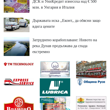
ДСК и УниКредит изнесоха над € 500
млн. в Унгария и Италия
Държавата иска ,,Еконт,, да обясни защо
вдига цените
Затруднено корабоплаване: Нивото на
река Дунав продължава да спада
екстремно