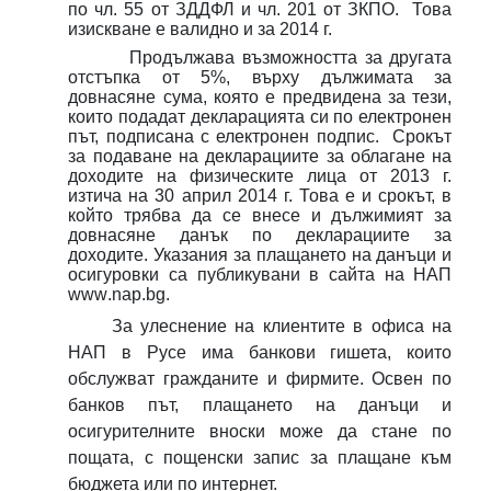
по чл. 55 от ЗДДФЛ и чл. 201 от ЗКПО.
Това
изискване е валидно и за 2014 г.
Продължава възможността за другата
о
тстъпка от 5%
, върху дължимата за
довнасяне сума, която
е предвидена за
тези,
които подадат декларацията си по електронен
път, подписана с електронен подпис.
Срокът
за подаване на декларациите за облагане на
доходите на физическите лица от 201
3
г.
изтича на 30 април 201
4
г. Това е и срокът, в
който трябва да се внесе и дължимият за
довнасяне данък по декларациите за
доходите. Указания за плащането на данъци и
осигуровки са публикувани в сайта на НАП
www
.
nap
.
bg
.
За улеснение на клиентите в офиса на
НАП в Русе има банкови гишета, които
обслужват гражданите и фирмите. Освен по
банков път, плащането на данъци и
осигурителните вноски може да стане по
пощата, с
пощенски запис
за плащане към
бюджета или по интернет.