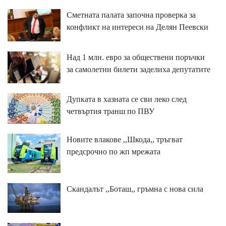
Сметната палата започна проверка за
конфликт на интереси на Делян Пеевски
Над 1 млн. евро за обществени поръчки
за самолетни билети заделиха депутатите
Дупката в хазната се сви леко след
четвъртия транш по ПВУ
Новите влакове ,,Шкода,, тръгват
предсрочно по жп мрежата
Скандалът ,,Боташ,, гръмна с нова сила