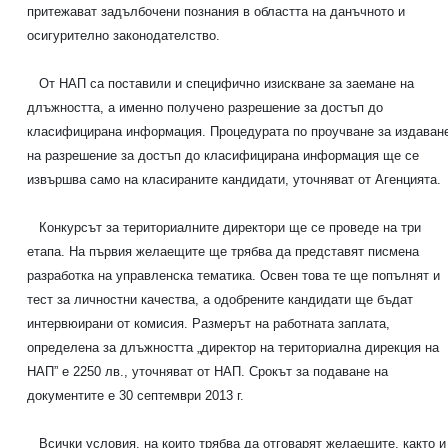
притежават задълбочени познания в областта на данъчното и
осигурително законодателство.
От НАП са поставили и специфично изискване за заемане на
длъжността, а именно получено разрешение за достъп до
класифицирана информация. Процедурата по проучване за издаван
на разрешение за достъп до класифицирана информация ще се
извършва само на класираните кандидати, уточняват от Агенцията.
Конкурсът за териториалните директори ще се проведе на три
етапа. На първия желаещите ще трябва да представят писмена
разработка на управленска тематика. Освен това те ще попълнят и
тест за личностни качества, а одобрените кандидати ще бъдат
интервюирани от комисия. Размерът на работната заплата,
определена за длъжността „директор на териториална дирекция на
НАП” е 2250 лв., уточняват от НАП. Срокът за подаване на
документите е 30 септември 2013 г.
Всички условия, на които трябва да отговарят желаещите, както и