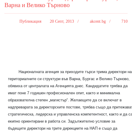
Варна и Велико Търново
Публикация
20 Септ, 2013 /
akcent.bg /
710
Националната агенция за приходите търси трима директори на
териториалните си структури във Варна, Бургас и Велико Търново,
обявиха от централата на Агенцията днес. Кандидатите трябва да
имат поне 7 годишен професионален опит, както и минимална
образователна степен „магистър“. Желаещите да се включат в
надпреварата за директорските постове, трябва също да притежава
стратегическа, лидерска и управленска компетентност, както и да с
екипно ориентирани в работа си. Задължително условие за
бъдещите директори на трите дирекциите на НАП е също да