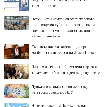
Над 13 000 непълнолетни работят
законно в България
Всеки 3 от 4 компании от българското
производство губят напразно огромни
средства и ресурс поради страх или
неразбиране на AI
Сметната палата започна проверка за
конфликт на интереси на Делян Пеевски
Над 1 млн. евро за обществени поръчки
за самолетни билети заделиха депутатите
Дупката в хазната се сви леко след
четвъртия транш по ПВУ
Новите влакове ,,Шкода,, тръгват