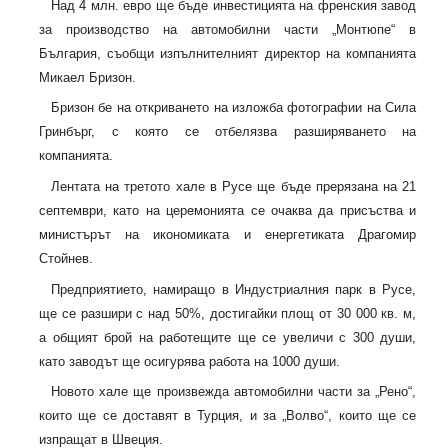
Над 4 млн. евро ще бъде инвестицията на френския завод
за производство на автомобилни части „Монтюпе“ в
България, съобщи изпълнителният директор на компанията
Микаел Бризон.
Бризон бе на откриването на изложба фотографии на Сила
Гринбърг, с която се отбелязва разширяването на
компанията.
Лентата на третото хале в Русе ще бъде прерязана на 21
септември, като на церемонията се очаква да присъства и
министърът на икономиката и енергетиката Драгомир
Стойнев.
Предприятието, намиращо в Индустриалния парк в Русе,
ще се разшири с над 50%, достигайки площ от 30 000 кв. м,
а общият брой на работещите ще се увеличи с 300 души,
като заводът ще осигурява работа на 1000 души.
Новото хале ще произвежда автомобилни части за „Рено“,
които ще се доставят в Турция, и за „Волво“, които ще се
изпращат в Швеция.