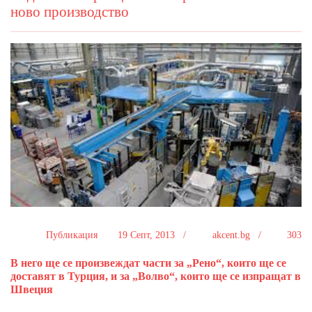
ново производство
Публикация
19 Септ, 2013 /
akcent.bg /
303
В него ще се произвеждат части за „Рено“, които ще се
доставят в Турция, и за „Волво“, които ще се изпращат в
Швеция