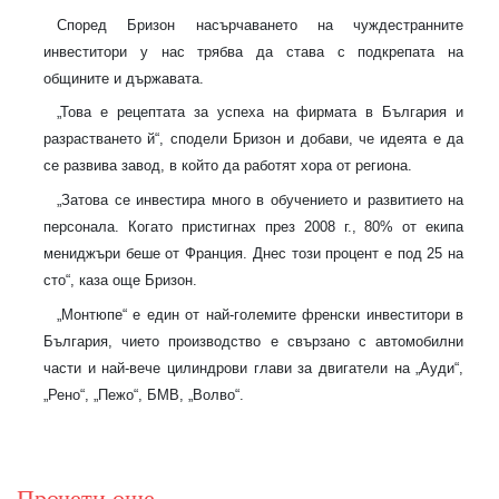
Според Бризон насърчаването на чуждестранните
инвеститори у нас трябва да става с подкрепата на
общините и държавата.
„Това е рецептата за успеха на фирмата в България и
разрастването й“, сподели Бризон и добави, че идеята е да
се развива завод, в който да работят хора от региона.
„Затова се инвестира много в обучението и развитието на
персонала. Когато пристигнах през 2008 г., 80% от екипа
мениджъри беше от Франция. Днес този процент е под 25 на
сто“, каза още Бризон.
„Монтюпе“ е един от най-големите френски инвеститори в
България, чието производство е свързано с автомобилни
части и най-вече цилиндрови глави за двигатели на „Ауди“,
„Рено“, „Пежо“, БМВ, „Волво“.