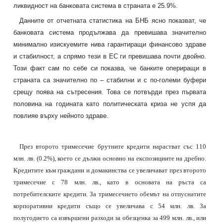
ликвидност на банковата система в страната е 25.9%.
Данните от отчетната статистика на БНБ ясно показват, че
банковата система продължава да превишава значително
минимално изискуемите нива гарантиращи финансово здраве
и стабилност, а спрямо тези в ЕС ги превишава почти двойно.
Този факт сам по себе си показва, че банките опериращи в
страната са значително по – стабилни и с по-големи буфери
срещу поява на сътресения. Това се потвърди през първата
половина на годината като политическата криза не успя да
повлияе върху нейното здраве.
През второто тримесечие брутните кредити нарастват със 110
млн. лв. (0.2%), което се дължи основно на експозициите на дребно.
Кредитите към граждани и домакинства се увеличават през второто
тримесечие с 78 млн. лв., като в основата на ръста са
потребителските кредити. За тримесечието обемът на отпуснатите
корпоративни кредити също се увеличава с 54 млн. лв. За
полугодието са извършени разходи за обезценка за 499 млн. лв., или