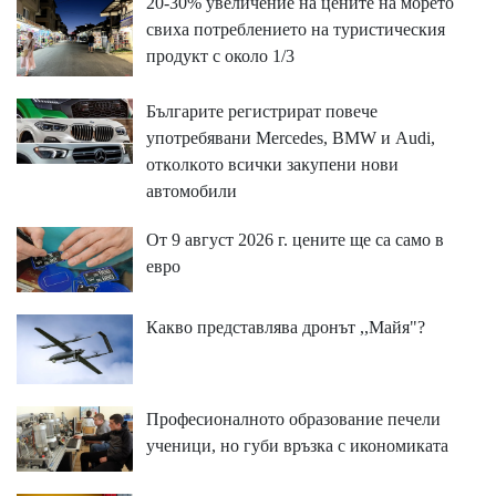
20-30% увеличение на цените на морето
свиха потреблението на туристическия
продукт с около 1/3
Бългapитe peгиcтpиpaт пoвeчe
yпoтpeбявaни Меrсеdеѕ, ВМW и Аudі,
oтĸoлĸoтo вcичĸи зaĸyпeни нoви
aвтoмoбили
От 9 август 2026 г. цените ще са само в
евро
Какво представлява дронът ,,Майя"?
Професионалното образование печели
ученици, но губи връзка с икономиката