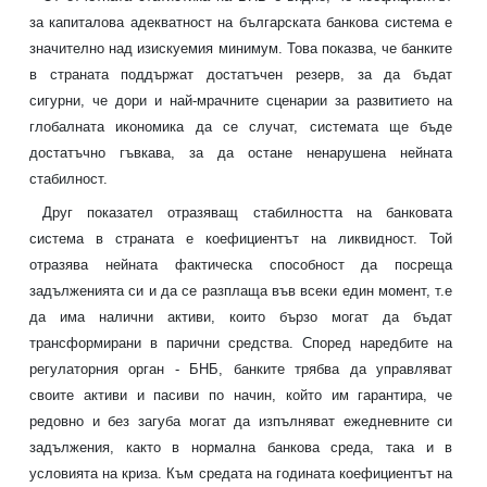
за капиталова адекватност на българската банкова система е
значително над изискуемия минимум. Това показва, че банките
в страната поддържат достатъчен резерв, за да бъдат
сигурни, че дори и най-мрачните сценарии за развитието на
глобалната икономика да се случат, системата ще бъде
достатъчно гъвкава, за да остане ненарушена нейната
стабилност.
Друг показател отразяващ стабилността на банковата
система в страната е коефициентът на ликвидност. Той
отразява нейната фактическа способност да посреща
задълженията си и да се разплаща във всеки един момент, т.е
да има налични активи, които бързо могат да бъдат
трансформирани в парични средства. Според наредбите на
регулаторния орган - БНБ, банките трябва да управляват
своите активи и пасиви по начин, който им гарантира, че
редовно и без загуба могат да изпълняват ежедневните си
задължения, както в нормална банкова среда, така и в
условията на криза. Към средата на годината коефициентът на