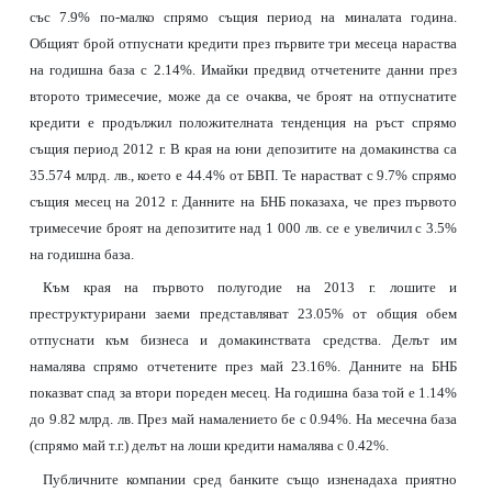
със 7.9% по-малко спрямо същия период на миналата година.
Общият брой отпуснати кредити през първите три месеца нараства
на годишна база с 2.14%. Имайки предвид отчетените данни през
второто тримесечие, може да се очаква, че броят на отпуснатите
кредити е продължил положителната тенденция на ръст спрямо
същия период 2012 г. В края на юни депозитите на домакинства са
35.574 млрд. лв., което е 44.4% от БВП. Те нарастват с 9.7% спрямо
същия месец на 2012 г. Данните на БНБ показаха, че през първото
тримесечие броят на депозитите над 1 000 лв. се е увеличил с 3.5%
на годишна база.
Към края на първото полугодие на 2013 г. лошите и
преструктурирани заеми представляват 23.05% от общия обем
отпуснати към бизнеса и домакинствата средства. Делът им
намалява спрямо отчетените през май 23.16%. Данните на БНБ
показват спад за втори пореден месец. На годишна база той е 1.14%
до 9.82 млрд. лв. През май намалението бе с 0.94%. На месечна база
(спрямо май т.г.) делът на лоши кредити намалява с 0.42%.
Публичните компании сред банките също изненадаха приятно