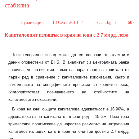
стабилна
Публикация
18 Септ, 2013 /
akcent.bg /
687
Капиталовият излишък в края на юни е 2,7 млрд. лева
Този генерален извод може да се направи от отчетните
данни оповестени от БНБ. В анализът си централната банка
посочва, че по-високият темп на нарастване на капитала от
първи ред в сравнение с капиталовите изисквания, както и
намалението на специфичните провизии за кредитен риск,
благоприятстват повишаването на стойностите на
капиталовите показатели.
В края на юни общата капиталова адекватност е 16.96%, а
адекватността на капитала от първи ред – 15.6%. През това
тримесечие продължава да нараства размерът на натрупания
капиталов излишък, като в края на юни той достига 2.7 млрд.
лв.