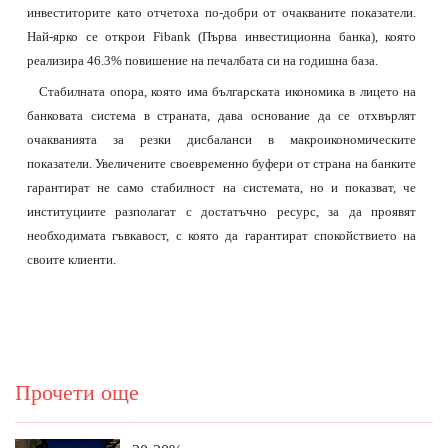
инвеститорите като отчетоха по-добри от очакваните показатели.
Най-ярко се открои Fibank (Първа инвестиционна банка), която
реализира 46.3% повишение на печалбата си на годишна база.
Стабилната опора, която има българската икономика в лицето на
банковата система в страната, дава основание да се отхвърлят
очакванията за резки дисбаланси в макроикономическите
показатели. Увеличените своевременно буфери от страна на банките
гарантират не само стабилност на системата, но и показват, че
институциите разполагат с достатъчно ресурс, за да проявят
необходимата гъвкавост, с която да гарантират спокойствието на
своите клиенти.
Прочети още