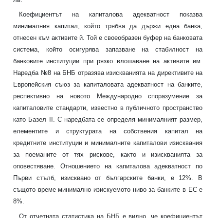
Коефициентът на капиталова адекватност показва
минималния капитал, който трябва да държи една банка,
отнесен към активите й. Той е своеобразен буфер на банковата
система, който осигурява запазване на стабилност на
банковите институции при рязко влошаване на активите им.
Наредба №8 на БНБ отразява изискванията на директивите на
Европейския съюз за капиталовата адекватност на банките,
респективно на новото Международно споразумение за
капиталовите стандарти, известно в публичното пространство
като Базел II. С наредбата се определя минималният размер,
елементите и структурата на собствения капитал на
кредитните институции и минималните капиталови изисквания
за поеманите от тях рискове, както и изискванията за
оповестяване. Отношението на капиталова адекватност по
Първи стълб, изисквано от българските банки, е 12%. В
същото време минимално изискуемото ниво за банките в ЕС е
8%.
От отчетната статистика на БНБ е видно, че коефициентът