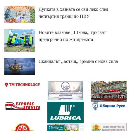
Дупката в хазната се сви леко след
четвъртия транш по ПВУ
Новите влакове ,,Шкода,, тръгват
предсрочно по жп мрежата
Скандалът ,,Боташ,, гръмна с нова сила