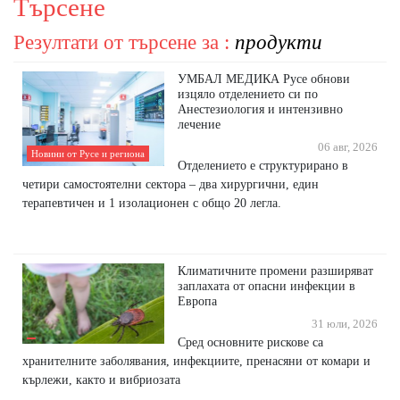
Търсене
Резултати от търсене за :
продукти
УМБАЛ МЕДИКА Русе обнови
изцяло отделението си по
Анестезиология и интензивно
лечение
06 авг, 2026
Новини от Русе и региона
Отделението е структурирано в
четири самостоятелни сектора – два хирургични, един
терапевтичен и 1 изолационен с общо 20 легла.
Климатичните промени разширяват
заплахата от опасни инфекции в
Европа
31 юли, 2026
Сред основните рискове са
хранителните заболявания, инфекциите, пренасяни от комари и
кърлежи, както и вибриозата