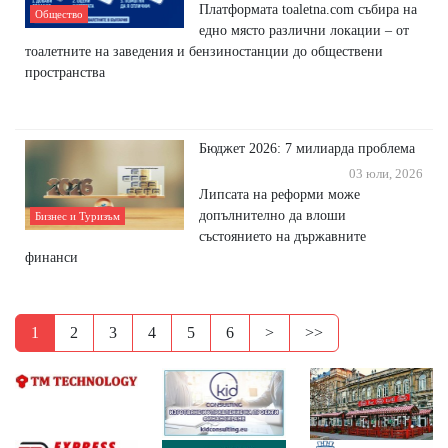
Платформата toaletna.com събира на
Общество
едно място различни локации – от
тоалетните на заведения и бензиностанции до обществени
пространства
Бюджет 2026: 7 милиарда проблема
03 юли, 2026
Липсата на реформи може
допълнително да влоши
Бизнес и Туризъм
състоянието на държавните
финанси
1
2
3
4
5
6
>
>>