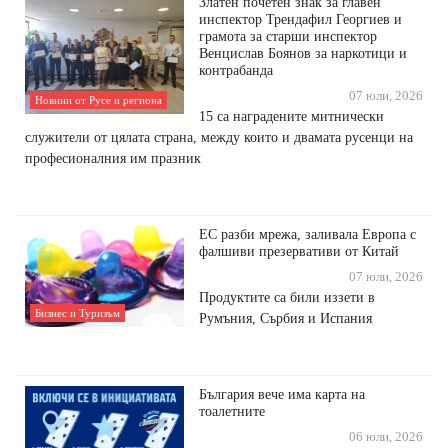
Златен почетен знак за главен
инспектор Трендафил Георгиев и
грамота за старши инспектор
Венцислав Боянов за наркотици и
контрабанда
07 юли, 2026
Новини от Русе и региона
15 са наградените митнически
служители от цялата страна, между които и двамата русенци на
професионалния им празник
ЕС разби мрежа, заливала Европа с
фалшиви презервативи от Китай
07 юли, 2026
Продуктите са били иззети в
Бизнес и Туризъм
Румъния, Сърбия и Испания
България вече има карта на
тоалетните
06 юли, 2026