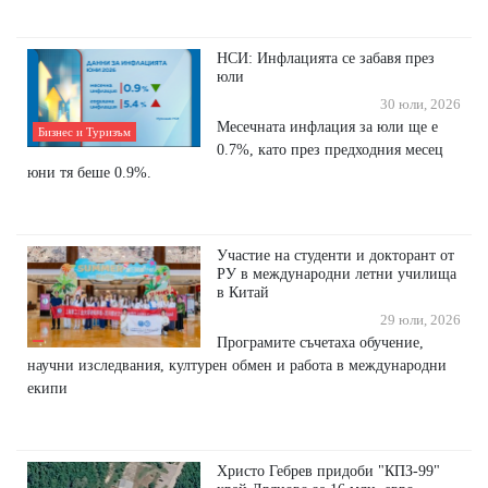
НСИ: Инфлацията се забавя през
юли
30 юли, 2026
Mесечната инфлация за юли ще е
Бизнес и Туризъм
0.7%, като през предходния месец
юни тя беше 0.9%.
Участие на студенти и докторант от
РУ в международни летни училища
в Китай
29 юли, 2026
Програмите съчетаха обучение,
научни изследвания, културен обмен и работа в международни
екипи
Христо Гебрев придоби "КПЗ-99"