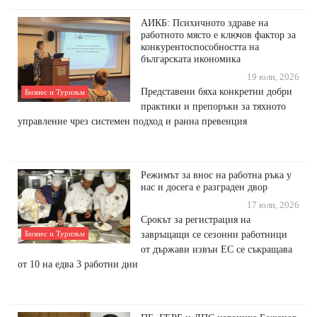
АИКБ: Психичното здраве на
работното място е ключов фактор за
конкурентоспособността на
българската икономика
19 юли, 2026
Представени бяха конкретни добри
Бизнес и Туризъм
практики и препоръки за тяхното
управление чрез системен подход и ранна превенция
Режимът за внос на работна ръка у
нас и досега е разграден двор
17 юли, 2026
Срокът за регистрация на
завръщащи се сезонни работници
Бизнес и Туризъм
от държави извън ЕС се съкращава
от 10 на едва 3 работни дни