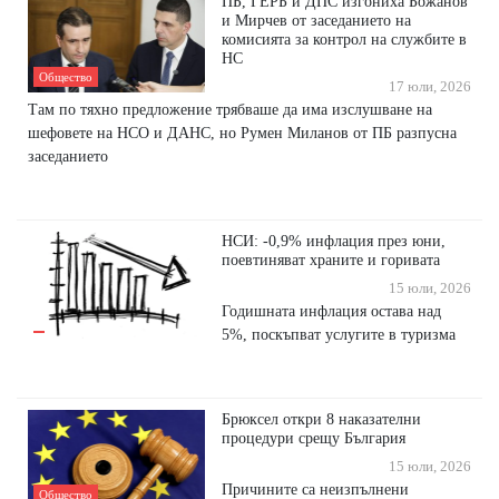
ПБ, ГЕРБ и ДПС изгониха Божанов
и Мирчев от заседанието на
комисията за контрол на службите в
НС
Общество
17 юли, 2026
Там по тяхно предложение трябваше да има изслушване на
шефовете на НСО и ДАНС, но Румен Миланов от ПБ разпусна
заседанието
НСИ: -0,9% инфлация през юни,
поевтиняват храните и горивата
15 юли, 2026
Годишната инфлация остава над
5%, поскъпват услугите в туризма
Брюксел откри 8 наказателни
процедури срещу България
15 юли, 2026
Причините са неизпълнени
Общество