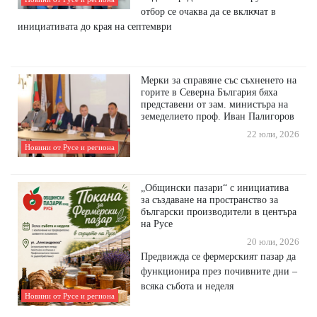
отбор се очаква да се включат в
инициативата до края на септември
Мерки за справяне със съхненето на
горите в Северна България бяха
представени от зам. министъра на
земеделието проф. Иван Палигоров
22 юли, 2026
Новини от Русе и региона
„Общински пазари“ с инициатива
за създаване на пространство за
български производители в центъра
на Русе
20 юли, 2026
Предвижда се фермерският пазар да
функционира през почивните дни –
всяка събота и неделя
Новини от Русе и региона