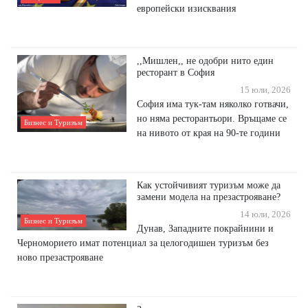
европейски изисквания
,,Мишлен,, не одобри нито един
ресторант в София
15 юли, 2026
София има тук-там няколко готвачи,
но няма ресторантьори. Връщаме се
Бизнес и Туризъм
на нивото от края на 90-те години
Как устойчивият туризъм може да
замени модела на презастрояване?
14 юли, 2026
Бизнес и Туризъм
Дунав, Западните покрайнини и
Черноморието имат потенциал за целогодишен туризъм без
ново презастрояване