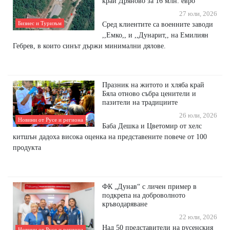
край Дряново за 16 млн. евро
27 юли, 2026
Бизнес и Туризъм
Сред клиентите са военните заводи
,,Емко,, и ,,Дунарит,, на Емилиян
Гебрев, в които синът държи минимални дялове.
Празник на житото и хляба край
Бяла отново събра ценители и
пазители на традициите
26 юли, 2026
Новини от Русе и региона
Баба Дешка и Цветомир от хелс
китшън дадоха висока оценка на представените повече от 100
продукта
ФК „Дунав“ с личен пример в
подкрепа на доброволното
кръводаряване
22 юли, 2026
Над 50 представители на русенския
Новини от Русе и региона