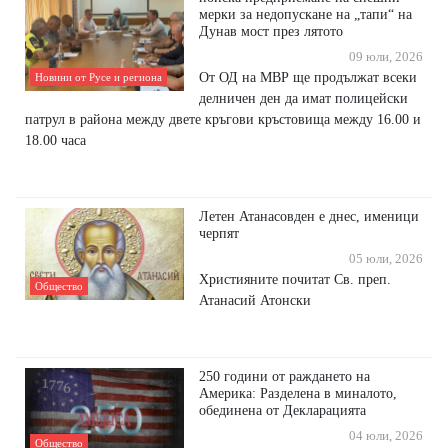
мерки за недопускане на „тапи“ на
Дунав мост през лятото
09 юли, 2026
От ОД на МВР ще продължат всеки
Новини от Русе и региона
делничен ден да имат полицейски
патрул в района между двете кръгови кръстовища между 16.00 и
18.00 часа
Летен Атанасовден е днес, именици
черпят
05 юли, 2026
Християните почитат Св. преп.
Общество
Атанасий Атонски
250 години от раждането на
Америка: Разделена в миналото,
обединена от Декларацията
04 юли, 2026
Общество