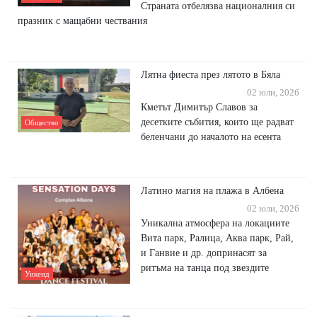
Страната отбелязва националния си
празник с мащабни чествания
Лятна фиеста през лятото в Бяла
02 юли, 2026
Кметът Димитър Славов за
десетките събития, които ще радват
Общество
беленчани до началото на есента
Латино магия на плажа в Албена
02 юли, 2026
Уникална атмосфера на локациите
Вита парк, Ралица, Аква парк, Рай,
и Ганвие и др. допринасят за
ритъма на танца под звездите
Уикенд