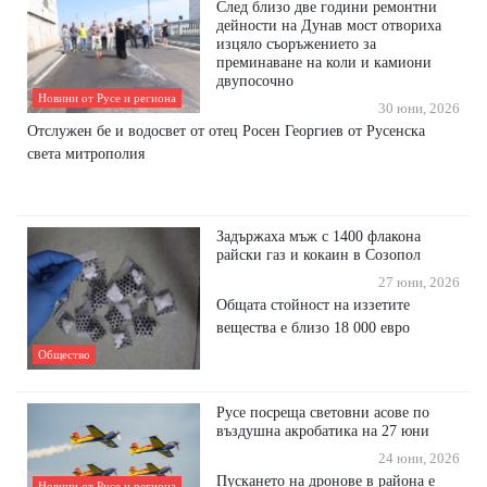
След близо две години ремонтни
дейности на Дунав мост отвориха
изцяло съоръжението за
преминаване на коли и камиони
двупосочно
Новини от Русе и региона
30 юни, 2026
Отслужен бе и водосвет от отец Росен Георгиев от Русенска
света митрополия
Задържаха мъж с 1400 флакона
райски газ и кокаин в Созопол
27 юни, 2026
Общата стойност на иззетите
вещества е близо 18 000 евро
Общество
Русе посреща световни асове по
въздушна акробатика на 27 юни
24 юни, 2026
Пускането на дронове в района е
Новини от Русе и региона