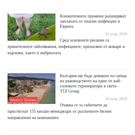
Климатичните промени разширяват
заплахата от опасни инфекции в
Европа
31 юли, 2026
Сред основните рискове са
хранителните заболявания, инфекциите, пренасяни от комари и
кърлежи, както и вибриозата
България ще бъде домакин на среща
на ръководството на един от най-
големите туроператори в света -
TUI Group
29 юли, 2026
Бизнес и Туризъм
Очаква се за събитието да
пристигнат 155 висши мениджъри от различните бизнес
направления на компанията