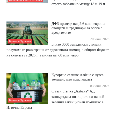
строго забранено между 18 и 19 ч.
ДФЗ преведе над 2,6 млн. евро на
овощари и градинари за борба с
вредителите
20 юни, 2026
Бизнес и Туризъм
Близо 3000 земеделски стопани
получиха първия транш от държавната помощ, а общият бюджет
на схемата за 2026 г. възлиза на 7,8 млн. евро
Курортно селище Албена с нулев
толеранс към пластмасата
03 юни, 2026
С тази стъпка „Албена“ АД
затвърждава позицията си на най-
Бизнес и Туризъм
зеления ваканционен комплекс в
Източна Европа