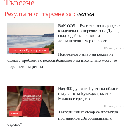
Търсене
Резултати от търсене за :
летен
ВиК ООД – Русе експлоатира девет
кладенеца по поречието на Дунав,
спад в дебита не налага
допълнителни мерки, засега
05 авг, 2026
Новини от Русе и региона
Пониженото ниво на реката не
създава проблеми с водоснабдяването на населените места по
поречието на реката
Над 400 души от Русенска област
пътуват към Бузлуджа, кметът
Милков е сред тях
01 авг, 2026
Тазгодишният събор се провежда
Уикенд
под надслов „За социализъм с
бъдеще"