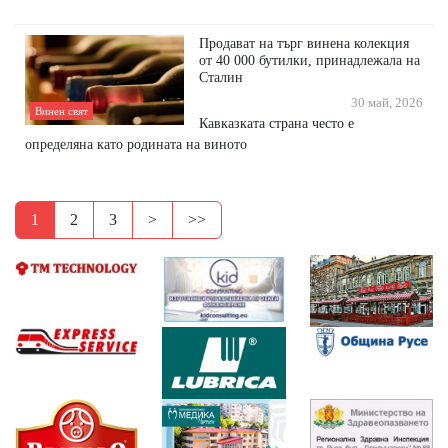
Продават на търг винена колекция
от 40 000 бутилки, принадлежала на
Сталин
30 май, 2026
Винен свят
Кавказката страна често е
определяна като родината на виното
1
2
3
>
>>