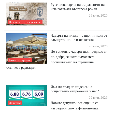
Русе става сцена на създаването на
най-голямата българска рокля
29 юли, 2026
Новини от Русе и региона
Чадърът на плажа – защо ни пази от
слънцето, но не и от жегата
28 юли, 2026
По-големите чадъри пък предпазват
по-добре, защото намаляват
Бизнес и Туризъм
проникването на странична
слънчева радиация
Има ли спад на индекса на
обществено напрежение у нас?
22 юли, 2026
Новите депутати все още не са
Общество
изградили своята физиономия.