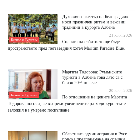
Духовият оркестър на Белоградчик
носи празничен ритъм и вековни
традиции в курорта Албена
21 юли, 2026
Бизнес и Туризъм
Сцената на събитието ще бъде
пространството пред петзвездния хотел Maritim Paradise Blue.
Маргита Тодорова: Румънските
туристи в Албена това лято са с
близо 20% повече
20 юли, 2026
Бизнес и Туризъм
По отношение на цените Маргита
Тодорова посочи, че въпреки увеличените разходи курортът е
заложил на умерено поскъпване
Областната администрация в Русе
поиска предприемане на спешни