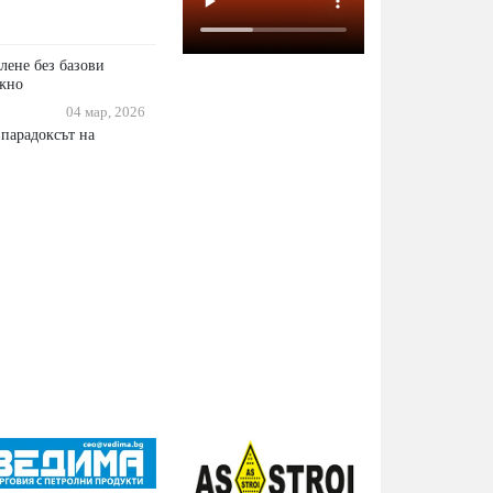
лене без базови
ожно
04 мар, 2026
парадоксът на