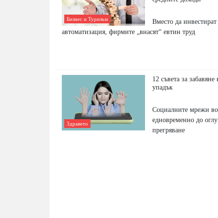
Бизнес и Туризъм
Вместо да инвестира
автоматизация, фирмите „внасят“ евтин труд
12 съвета за забавяне
упадък
Социалните мрежи во
едновременно до оглу
Здравето
прегряване