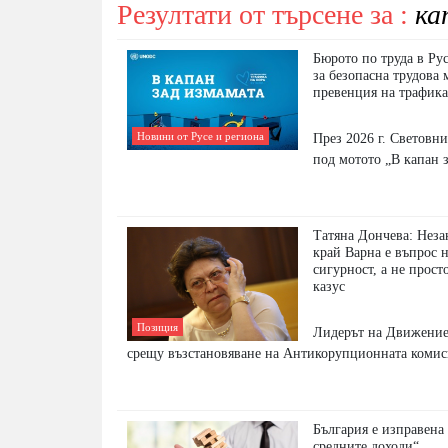
Резултати от търсене за :
ка
Бюрото по труда в Ру
за безопасна трудова
превенция на трафика
Новини от Русе и региона
През 2026 г. Световн
под мотото „В капан 
Татяна Дончева: Неза
край Варна е въпрос 
сигурност, а не прост
казус
Позиция
Лидерът на Движение 
срещу възстановяване на Антикорупционната комис
България е изправена 
средните доходи“