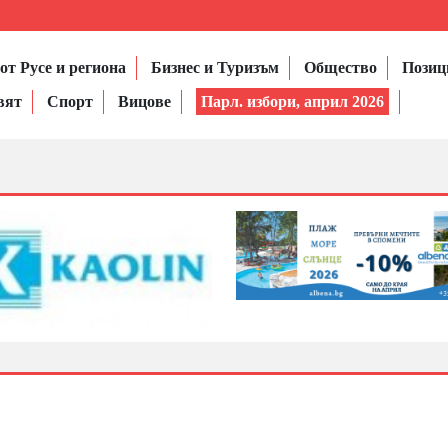
от Русе и региона
Бизнес и Туризъм
Общество
Позиц
вят
Спорт
Вицове
Парл. избори, април 2026