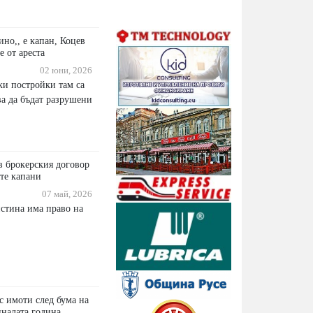
ино,, е капан, Коцев
е от ареста
02 юни, 2026
ки постройки там са
ва да бъдат разрушени
 брокерския договор
ите капани
07 май, 2026
истина има право на
с имоти след бума на
налата година