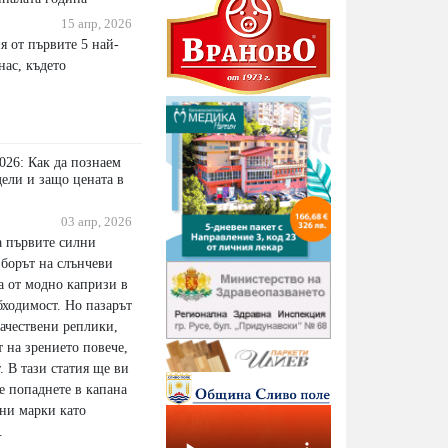
15 апр, 2026
я от първите 5 най-
нас, където
026: Как да познаем
ели и защо цената в
03 апр, 2026
а първите силни
зборът на слънчеви
а от модно капризи в
бходимост. Но пазарът
качествени реплики,
т на зрението повече,
. В тази статия ще ви
е попаднете в капана
зни марки като
.