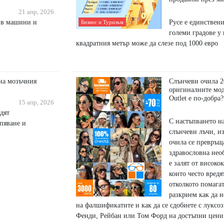
21 апр, 2026
т в машини и
Русе е единствени
Бизнес и Туризъм
големи градове у 
квадратния метър може да слезе под 1000 евро
 на мозъчния
Слънчеви очила 2
оригиналните мод
Outlet е по-добра?
15 апр, 2026
дят
С настъпването н
пяване и
слънчеви лъчи, и
очила се превръщ
здравословна нео
е залят от високо
които често вредя
отколкото помагат
разкрием как да н
на фалшификатите и как да се сдобиете с луксо
Фенди, Рейбан или Том Форд на достъпни цени