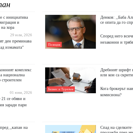
пан
се с инициатива
Денков: ,,Баба Ал
 миграция и
се опита да го спр
 на хора
29 юли, 2026
Според него всич
ият ден преминава
незаконни и тряб
Позиция
зад измамата“
конният комплекс
Дребният шрифт в
на национална
или кои са скрит
о строителен
Кога брокерът на
Бизнес и Туризъм
01 юни, 2026
комисиона?
21 се обяви и
ия заради пари
пред ,,капан на
Спад на сделките 
продажби през ми