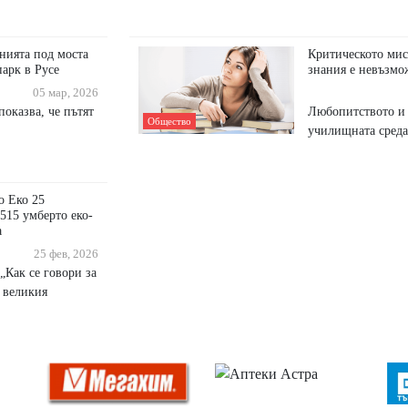
нията под моста
Критическото мис
арк в Русе
знания е невъзм
05 мар, 2026
показва, че пътят
Любопитството и 
Общество
училищната среда
о Еко 25
515 умберто еко-
а
25 фев, 2026
„Как се говори за
т великия