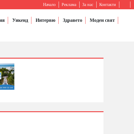
Начало
Реклама
За нас
Контакти
ия
Уикенд
Интервю
Здравето
Моден свят