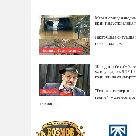
Мерки срещу наводне
край Индустриалния п
Настоящата ситуация 
не се поддържа.
Новини от Русе и региона
10 години без Умберт
Февруари, 2026 12:19 
годишнина от смъртт
"Гении и експерти” и 
Общество
гений?” – две есета о
италианец