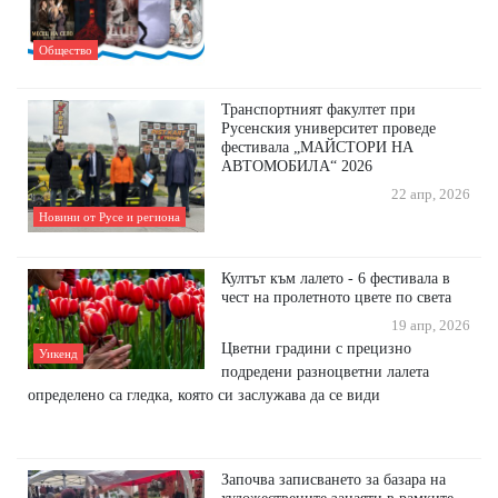
Общество
Транспортният факултет при
Русенския университет проведе
фестивала „МАЙСТОРИ НА
АВТОМОБИЛА“ 2026
22 апр, 2026
Новини от Русе и региона
Култът към лалето - 6 фестивала в
чест на пролетното цвете по света
19 апр, 2026
Цветни градини с прецизно
Уикенд
подредени разноцветни лалета
определено са гледка, която си заслужава да се види
Започва записването за базара на