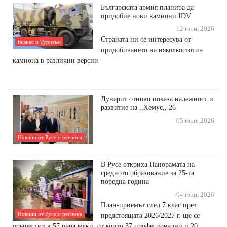
Българската армия планира да
придобие нови камиони IDV
12 юни, 2026
Страната ни се интересува от
Бизнес и Туризъм
придобиването на няколкостотин
камиона в различни версии
Дунарит отново показа надежност и
развитие на ,,Хемус,, 26
05 юни, 2026
Новини от Русе и региона
В Русе откриха Панорамата на
средното образование за 25-та
поредна година
04 юни, 2026
План-приемът след 7 клас през
Новини от Русе и региона
предстоящата 2026/2027 г. ще се
осъществи в 57 паралелки, от които 37 професионални и 20