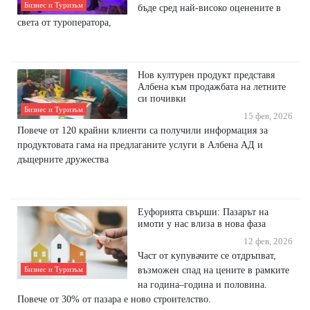
Бизнес и Туризъм
бъде сред най-високо оценените в
света от туроператора,
Нов културен продукт представя
Албена към продажбата на летните
си почивки
Бизнес и Туризъм
15 фев, 2026
Повече от 120 крайни клиенти са получили информация за
продуктовата гама на предлаганите услуги в Албена АД и
дъщерните дружества
Еуфорията свърши: Пазарът на
имоти у нас влиза в нова фаза
12 фев, 2026
Част от купувачите се отдръпват,
възможен спад на цените в рамките
Бизнес и Туризъм
на година–година и половина.
Повече от 30% от пазара е ново строителство.