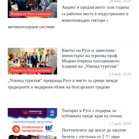
20 май, 2026
Акцент в предлагането тази година
са работни места в индустриални и
Новини от Русе и региона
животновъдни сектори с
автоматизирани системи
Кметът на Русе и заместник-
министърът на туризма проф.
Модева откриха тазгодишното
издание на „Уикенд туризъм“
Новини от Русе и региона
14 май, 2026
„Уикенд туризъм“ превръща Русе в място за срещи между
традициите и модерния облик на българските градове.
Театърът в Русе с подарък за
публиката преди края на сезона
12 май, 2026
Посетителите ще могат да закупят
билети с отстъпка от 2 !!! евро