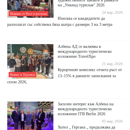
художествените занаяти в рамките
на „Уикенд туризъм“ 2026
24 мар, 2026
Новини от Русе и региона
Изисква се кандидатите да
разполагат със собствена бяла шатра с размери 3 на 3 метра
Албена АД се включва в
международното туристическо
изложение TravelXpo
21 мар, 2026
Курортният комплекс отчита ръст от
Бизнес и Туризъм
13–15% в ранните записвания за
сезон 2026,
Засилен интерес към Албена на
международното туристическо
изложение ITB Berlin 2026
05 мар, 2026
Хотел „ Гергана „ продължава да