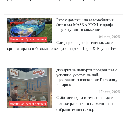
Русе е домакин на автомобилния
фестивал MASKA XXXL с дрифт
шоу и тунинг изложение
04 юли, 2026
Новини от Русе и региона
След края на дрифт спектакъла е
организирано и безплатно вечерно парти – Light & Rhythm Fest
Дунарит за четвърти пореден път с
успешно участие на най-
престижното изложение Eurosatory
в Париж
17 юни, 2026
Събитието дава възможност да се
покаже развитието на военния и
Новини от Русе и региона
отбранителния сектор