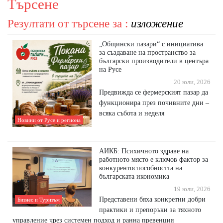
Търсене
Резултати от търсене за :
изложение
„Общински пазари“ с инициатива
за създаване на пространство за
български производители в центъра
на Русе
20 юли, 2026
Предвижда се фермерският пазар да
функционира през почивните дни –
всяка събота и неделя
Новини от Русе и региона
АИКБ: Психичното здраве на
работното място е ключов фактор за
конкурентоспособността на
българската икономика
19 юли, 2026
Представени бяха конкретни добри
Бизнес и Туризъм
практики и препоръки за тяхното
управление чрез системен подход и ранна превенция