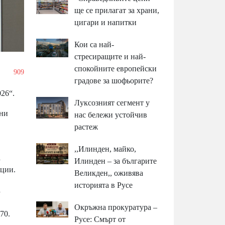
ще се прилагат за храни,
цигари и напитки
Кои са най-
стресиращите и най-
спокойните европейски
/
909
градове за шофьорите?
026“.
Луксозният сегмент у
лни
нас бележи устойчив
растеж
,,Илинден, майко,
а
Илинден – за българите
ации.
Великден,, оживява
историята в Русе
а
Окръжна прокуратура –
70.
Русе: Смърт от