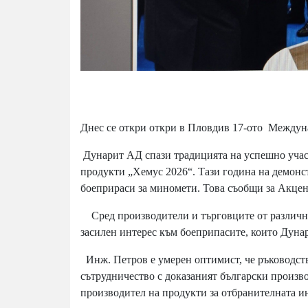
Днес се откри откри в Пловдив 17-ото Междун
Дунарит АД спази традицията на успешно учас
продукти „Хемус 2026“. Тази година на демонс
боеприраси за миномети. Това съобщи за Акцен
Сред производители и търговците от различни
засилен интерес към боеприпасите, които Дуна
Инж. Петров е умерен оптимист, че ръководств
сътрудничество с доказаният български произв
производител на продукти за отбранителната ин