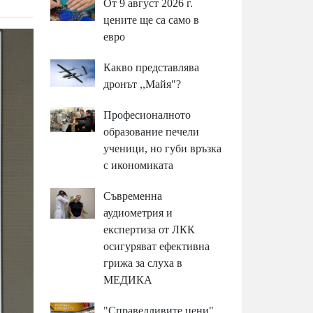
От 9 август 2026 г.
цените ще са само в
евро
Какво представлява
дронът ,,Майя"?
Професионалното
образование печели
ученици, но губи връзка
с икономиката
Съвременна
аудиометрия и
експертиза от ЛКК
осигуряват ефективна
грижа за слуха в
МЕДИКА
"Справедливите цени"