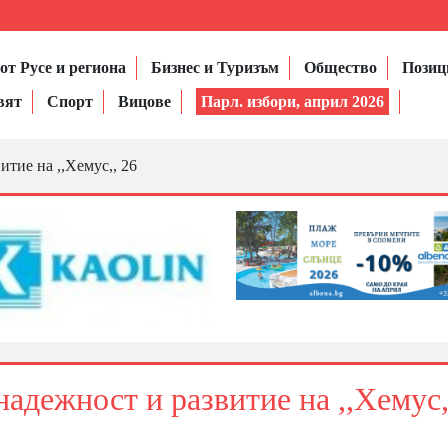
от Русе и региона
Бизнес и Туризъм
Общество
Позиц
вят
Спорт
Вицове
Парл. избори, април 2026
тие на ,,Хемус,, 26
адежност и развитие на ,,Хемус,