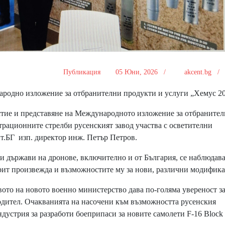
Публикация
05 Юни, 2026 /
akcent.bg 
ародно изложение за отбранителни продукти и услуги „Хемус 2
тие и представяне на Международното изложение за отбраните
трационните стрелби русенският завод участва с осветителни
т.БГ изп. директор инж. Петър Петров.
 държави на дронове, включително и от България, се наблюдав
рит произвежда и възможностите му за нови, различни модифик
ото на новото военно министерство дава по-голяма увереност з
одител. Очакванията на насочени към възможността русенския
дустрия за разработи боеприпаси за новите самолети F-16 Block 