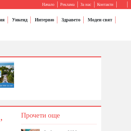
Начало
Реклама
За нас
Контакти
ия
Уикенд
Интервю
Здравето
Моден свят
,
Прочети още