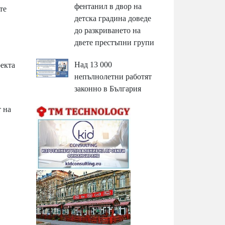
фентанил в двор на
те
детска градина доведе
до разкриването на
двете престъпни групи
Над 13 000
оекта
непълнолетни работят
законно в България
 на