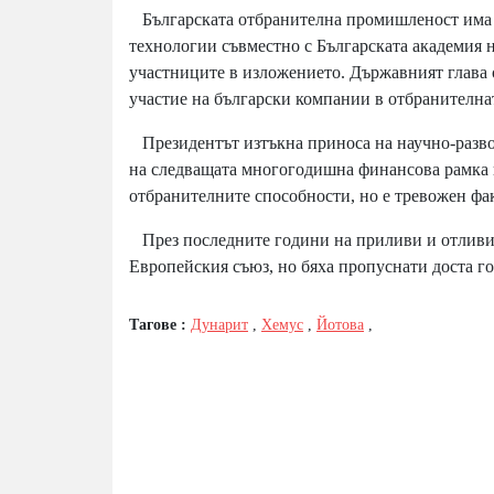
Българската отбранителна промишленост има с
технологии съвместно с Българската академия 
участниците в изложението. Държавният глава
участие на български компании в отбранителна
Президентът изтъкна приноса на научно-развой
на следващата многогодишна финансова рамка н
отбранителните способности, но е тревожен фак
През последните години на приливи и отливи 
Европейския съюз, но бяха пропуснати доста г
Тагове :
Дунарит
,
Хемус
,
Йотова
,