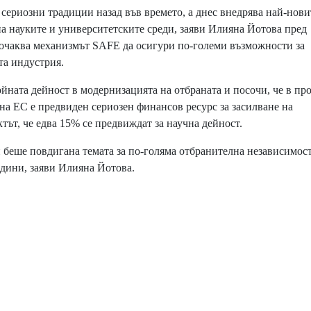
ериозни традиции назад във времето, а днес внедрява най-нови
на науките и университетските среди, заяви Илияна Йотова пред
 очаква механизмът SAFE да осигури по-големи възможности за
та индустрия.
ната дейност в модернизацията на отбраната и посочи, че в пр
а ЕС е предвиден сериозен финансов ресурс за засилване на
тът, че едва 15% се предвиждат за научна дейност.
беше повдигана темата за по-голяма отбранителна независимост
одини, заяви Илияна Йотова.