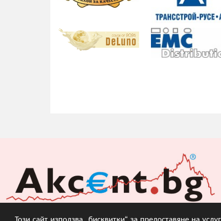
Този сайт използва „бисквитки“ за предоставяне на усл