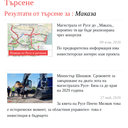
Търсене
Резултати от търсене за :
Маказа
Магистрала от Русе до ,,Маказа,,
вероятно тя ще бъде реализирана
чрез концесия
08 юли, 2026
По предварителна информация има
Новини от Русе и региона
инвеститорски интерес към проекта
Министър Шишков: Сроковете за
завършване на двата лота на
магистралата Русе- Бяла са до края
на 2029 година.
27 май, 2026
За кмета на Русе Пенчо Милков това
е исторически момент, за областния управител- това е
инвестиция в бъдещето