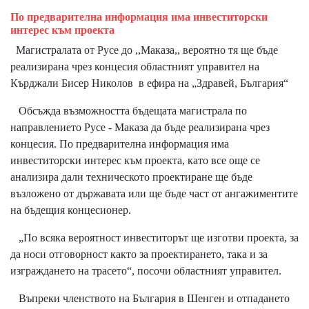
По предварителна информация има инвеститорски
интерес към проекта
Магистралата от Русе до ,,Маказа,, вероятно тя ще бъде
реализирана чрез концесия областният управител на
Кърджали Бисер Николов в ефира на „Здравей, България“
Обсъжда възможността бъдещата магистрала по
направлението Русе - Маказа да бъде реализирана чрез
концесия. По предварителна информация има
инвеститорски интерес към проекта, като все още се
анализира дали техническото проектиране ще бъде
възложено от държавата или ще бъде част от ангажиментите
на бъдещия концесионер.
„По всяка вероятност инвеститорът ще изготви проекта, за
да носи отговорност както за проектирането, така и за
изграждането на трасето“, посочи областният управител.
Въпреки членството на България в Шенген и отпадането