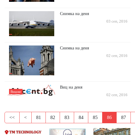
Снимка на деня
03 сеп, 2016
Снимка на деня
02 сеп, 2016
Виц на деня
Вицове
02 сеп, 2016
<<
<
81
82
83
84
85
86
87