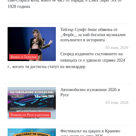
Най-старата кола, която бе част от парада, е Essex Super Six от
1928 година
Тейлър Суифт беше обявена от
,,Форбс,, за най-богатия музикален
изпълнител в историята
05 юни, 2026
Според изданието състоянието на
Бизнес и Туризъм
певицата се е удвоило спрямо 2024
г., когато тя достигна статут на милиардер
Автомобилно изложение 2026 в
Русе
03 юни, 2026
Новини от Русе и региона
Фестивалът на цацата в Кранево
дава старт на лято 2026