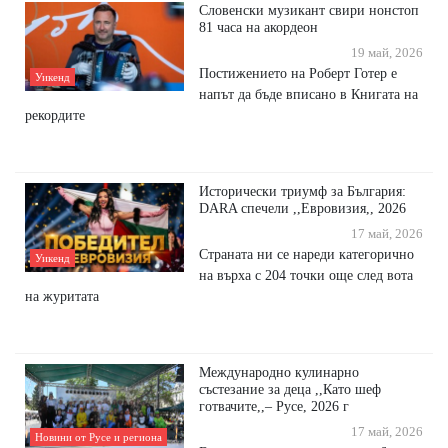
Словенски музикант свири нонстоп
81 часа на акордеон
19 май, 2026
Постижението на Роберт Готер е
Уикенд
напът да бъде вписано в Книгата на
рекордите
Исторически триумф за България:
DARA спечели ,,Евровизия,, 2026
17 май, 2026
Страната ни се нареди категорично
Уикенд
на върха с 204 точки още след вота
на журитата
Международно кулинарно
състезание за деца ,,Като шеф
готвачите,,– Русе, 2026 г
17 май, 2026
Новини от Русе и региона