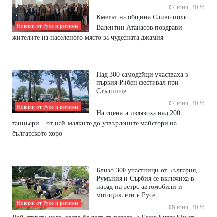
07 юни, 2026
Кметът на община Сливо поле
Новини от Русе и региона
Валентин Атанасов поздрави
жителите на населеното място за чудесната джамия
Над 300 самодейци участваха в
първия Рибен фестивал при
Стълпище
07 юни, 2026
Новини от Русе и региона
На сцената излязоха над 200
танцьори – от най-малките до утвърдените майстори на
българското хоро
Близо 300 участници от България,
Румъния и Сърбия се включиха в
парад на ретро автомобили и
мотоциклети в Русе
Новини от Русе и региона
06 юни, 2026