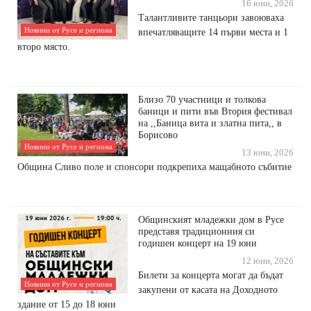
16 юни, 2026
Талантливите танцьори завоюваха
Новини от Русе и региона
впечатляващите 14 първи места и 1
второ място.
Близо 70 участници и толкова
баници и пити във Втория фестивал
на ,,Баница вита и златна пита,, в
Борисово
Новини от Русе и региона
13 юни, 2026
Община Сливо поле и спонсори подкрепиха мащабното събитие
Общинският младежки дом в Русе
представя традиционния си
годишен концерт на 19 юни
12 юни, 2026
Билети за концерта могат да бъдат
Новини от Русе и региона
закупени от касата на Доходното
здание от 15 до 18 юни