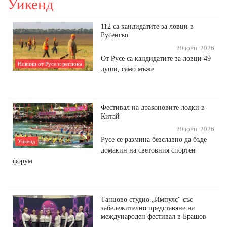
Уикенд
112 са кандидатите за ловци в
Русенско
20 юни, 2026
От Русе са кандидатите за ловци 49
Новини от Русе и региона
души, само мъже
Фестивал на драконовите лодки в
Китай
20 юни, 2026
Русе се размина безславно да бъде
Уикенд
домакин на световния спортен
форум
Танцово студио „Импулс“ със
забележително представяне на
международен фестивал в Брашов