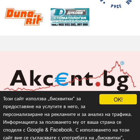
Акцент БГ ЕООД
Този сайт използва „бисквитки“ за
OK!
предоставяне на услугите в него, за
info@akcent.bg
персонализиране на рекламите и за анализ на трафика.
Facebook
Информацията за ползването му от ваша страна се
споделя с Google & Facebook. С използването на този
сайт вие се съгласявате с употребата на „бисквитки“,
Copyright © 2010, 2016, 2018-2022, 2023, v.3.0,
Акцент