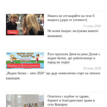
Никога не отговаряйте на тези 6
въпроса (дори от учтивост)
11 юни, 2026
Не всеки въпрос заслужава вашето
Уикенд
внимание.
Русе празнува Деня на река Дунав с
водни битки, арт работилници и
парад на лодки
Новини от Русе и региона
10 юни, 2026
„Водни битки – лято 2026“ ще даде символичен старт на лятната
ваканция.
Осветиха с курбан за здраве,
берекет и благоденствие храма в
село Кошарна