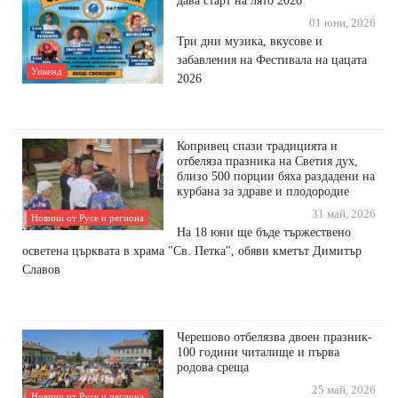
01 юни, 2026
Три дни музика, вкусове и
забавления на Фестивала на цацата
Уикенд
2026
Копривец спази традицията и
отбеляза празника на Светия дух,
близо 500 порции бяха раздадени на
курбана за здраве и плодородие
31 май, 2026
Новини от Русе и региона
На 18 юни ще бъде тържествено
осветена църквата в храма "Св. Петка", обяви кметът Димитър
Славов
Черешово отбелязва двоен празник-
100 години читалище и първа
родова среща
25 май, 2026
Новини от Русе и региона