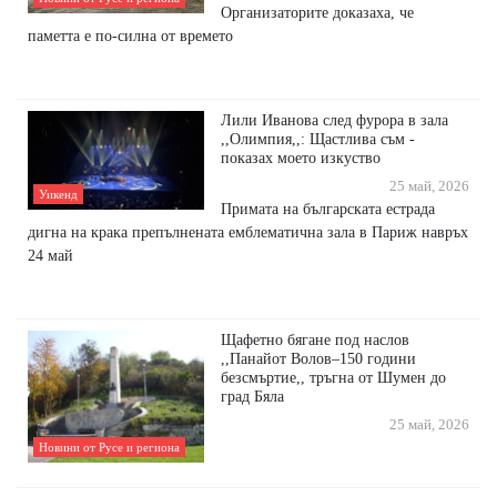
Организаторите доказаха, че
паметта е по-силна от времето
Лили Иванова след фурора в зала
,,Олимпия,,: Щастлива съм -
показах моето изкуство
25 май, 2026
Уикенд
Примата на българската естрада
дигна на крака препълнената емблематична зала в Париж навръх
24 май
Щафетно бягане под наслов
,,Панайот Волов–150 години
безсмъртие,, тръгна от Шумен до
град Бяла
25 май, 2026
Новини от Русе и региона