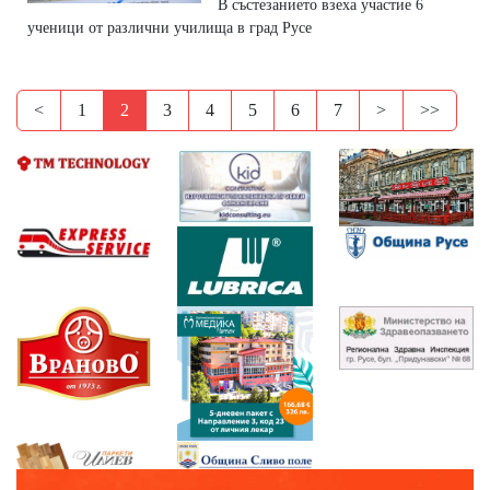
В състезанието взеха участие 6
ученици от различни училища в град Русе
<
1
2
3
4
5
6
7
>
>>