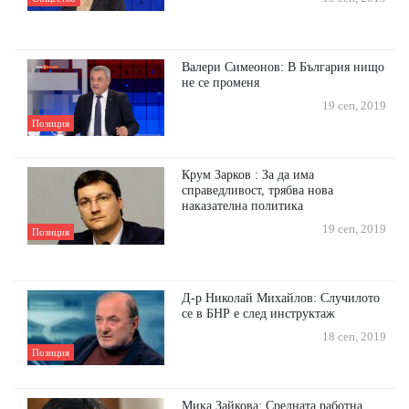
Валери Симеонов: В България нищо
не се променя
19 сеп, 2019
Позиция
Крум Зарков : За да има
справедливост, трябва нова
наказателна политика
19 сеп, 2019
Позиция
Д-р Николай Михайлов: Случилото
се в БНР е след инструктаж
18 сеп, 2019
Позиция
Мика Зайкова: Средната работна