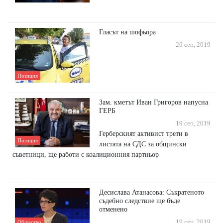
Гласът на шофьора
20 сеп, 2019
Позиция
Зам. кметът Иван Григоров напусна
ГЕРБ
19 сеп, 2019
Герберският активист трети в
Позиция
листата на СДС за общински
съветници, ще работи с коалиционния партньор
Десислава Атанасова: Съкратеното
съдебно следствие ще бъде
отменено
19 сеп, 2019
Общество