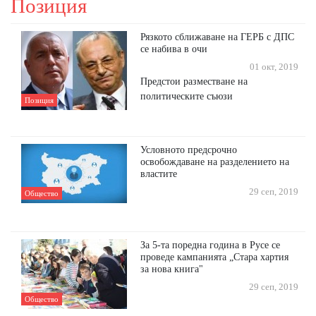
Позиция
Рязкото сближаване на ГЕРБ с ДПС
се набива в очи
01 окт, 2019
Предстои разместване на
политическите съюзи
Позиция
Условното предсрочно
освобождаване на разделението на
властите
29 сеп, 2019
Общество
За 5-та поредна година в Русе се
проведе кампанията „Стара хартия
за нова книга"
29 сеп, 2019
Общество