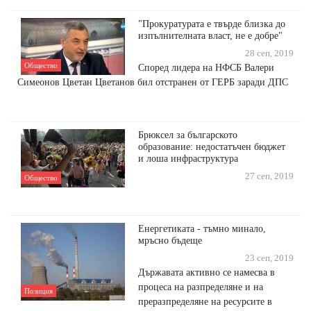
"Прокуратурата е твърде близка до
изпълнителната власт, не е добре"
28 сеп, 2019
Общество
Според лидера на НФСБ Валери
Симеонов Цветан Цветанов бил отстранен от ГЕРБ заради ДПС
Брюксел за българското
образование: недостатъчен бюджет
и лоша инфраструктура
27 сеп, 2019
Общество
Енергетиката - тъмно минало,
мръсно бъдеще
23 сеп, 2019
Държавата активно се намесва в
процеса на разпределяне и на
Позиция
преразпределяне на ресурсите в