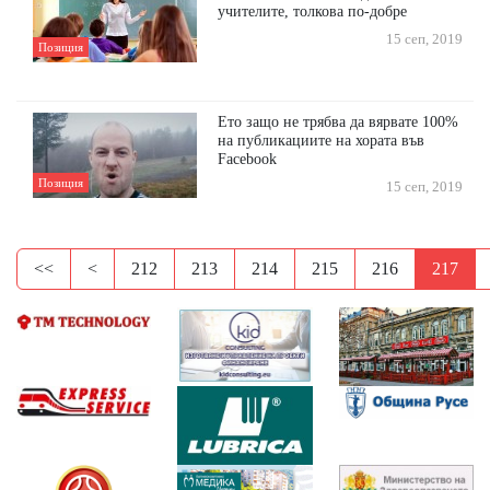
учителите, толкова по-добре
15 сеп, 2019
Позиция
Ето защо не трябва да вярвате 100%
на публикациите на хората във
Facebook
Позиция
15 сеп, 2019
<<
<
212
213
214
215
216
217