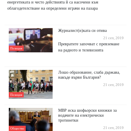
енергетиката и често действията й са насочени към
облагодетелстване на определени играчи на пазара
Журналист(и)ката си отива
21 сеп, 2019
Превратите започват с превземане
Позиция
на радиото и телевизията
Лошо образование, слаба държава,
накъде върви България?
21 сеп, 2019
Позиция
МВР иска шофьорски книжки за
водачите на електрически
тротинетки
21 сеп, 2019
Общество