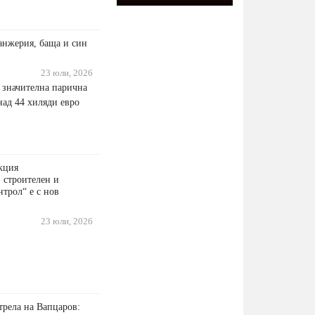
анжерия, баща и син
23 юли, 2026
 значителна парична
над 44 хиляди евро
кция
 строителен и
трол“ е с нов
23 юли, 2026
трела на Вапцаров: