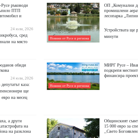
-Русе ръководи
ОП „Комунални д
тъпило ПТП
промишлени аерат
автомобил и
лесопарка „Липн
24 юли, 2026
Устройствата ще р
икробуса, сред
минути
Новини от Русе и региона
чинали на място
роданов обиди
МИРГ Русе – Ива
ткова
подкрепя местнит
финансира проект
24 юли, 2026
 депутатът каза:
Новини от Русе и региона
 пенсионери ще
2 евро на месец
ха, а други
Общинският съвет
катастрофата на
15 000 евро за сп
айона на разклона
,,Свето Богоявлен