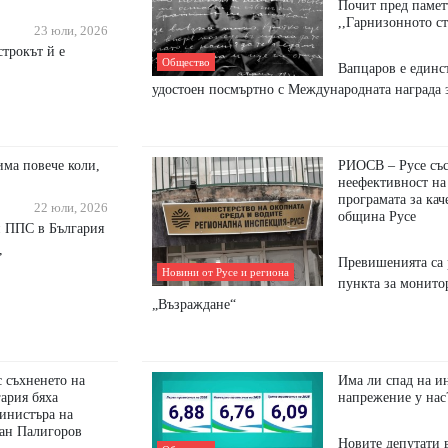
Почит пред паметт
,,Гарнизонното с
23 юли, 2026
строкът й е
Общество
Вапцаров е единс
удостоен посмъртно с Международната награда 
има повече коли,
РИОСВ – Русе съст
неефективност на
програмата за кач
22 юли, 2026
община Русе
и ΠΠC в Бългapия
,
Превишенията са 
Новини от Русе и региона
пункта за монит
„Възраждане“
с съхненето на
Има ли спад на и
гария бяха
напрежение у нас
министъра на
ван Палигоров
Новите депутати в