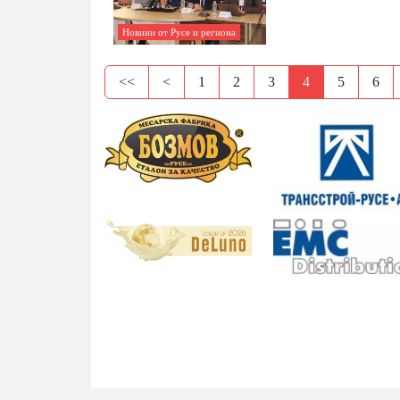
Новини от Русе и региона
<<
<
1
2
3
4
5
6