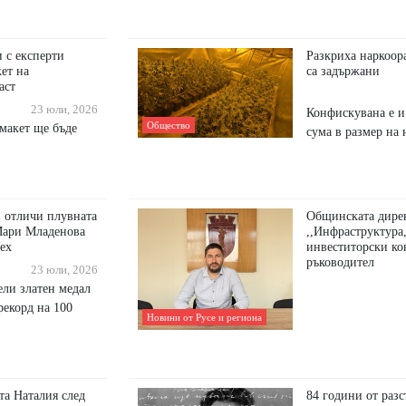
и с експерти
Разкриха наркоор
кет на
са задържани
аст
23 юли, 2026
Конфискувана е и
Общество
макет ще бъде
сума в размер на 
 отличи плувната
Общинската дире
Мари Младенова
,,Инфраструктура,
пех
инвеститорски кон
ръководител
23 юли, 2026
ели златен медал
рекорд на 100
Новини от Русе и региона
та Наталия след
84 години от разс