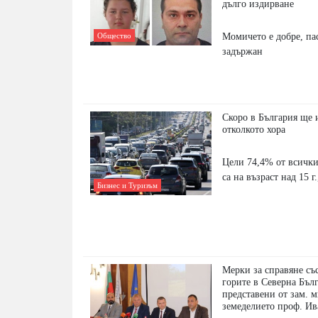
дълго издирване
Момичето е добре, па
Общество
задържан
Скоро в България ще 
отколкото хора
Цeли 74,4% oт вcичĸ
ca нa възpacт нaд 15 г.
Бизнес и Туризъм
Мерки за справяне съ
горите в Северна Бъл
представени от зам. 
земеделието проф. И