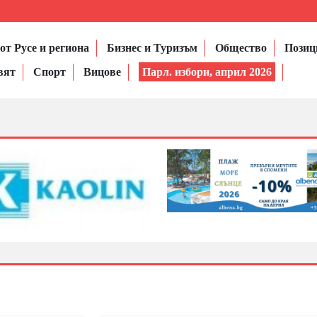
от Русе и региона
Бизнес и Туризъм
Общество
Позиц
вят
Спорт
Вицове
Парл. избори, април 2026