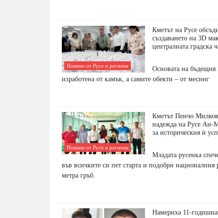
Кметът на Русе обсъд
създаването на 3D ма
централната градска ч
Новини от Русе и региона
Основата на бъдещия 
изработена от камък, а самите обекти – от месинг
Кметът Пенчо Милков
надежда на Русе Ан-
за историческия ѝ ус
Новини от Русе и региона
Младата русенка спеч
във всичките си пет старта и подобри националния 
метра гръб
Намериха 11-годишна