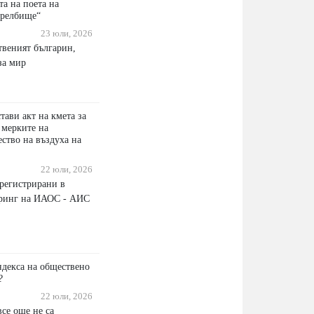
а на поета на
трелбище“
23 юли, 2026
твеният българин,
за мир
ави акт на кмета за
 мерките на
ество на въздуха на
22 юли, 2026
регистрирани в
оринг на ИАОС - АИС
ндекса на обществено
?
22 юли, 2026
се още не са