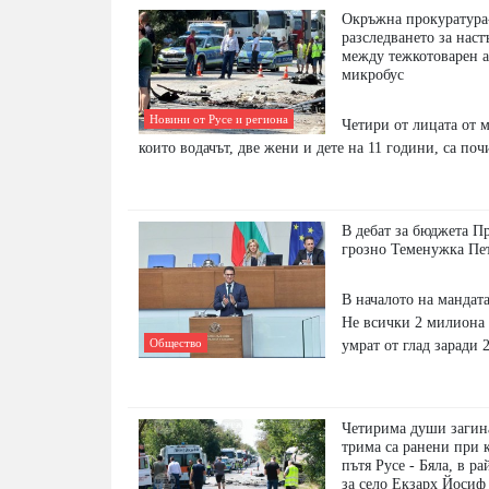
Окръжна прокуратура
разследването за нас
между тежкотоварен 
микробус
Новини от Русе и региона
Четири от лицата от м
които водачът, две жени и дете на 11 години, са по
В дебат за бюджета П
грозно Теменужка Пе
В началото на мандата
Не всички 2 милиона
умрат от глад заради 
Общество
Четирима души загина
трима са ранени при 
пътя Русе - Бяла, в р
за село Екзарх Йосиф