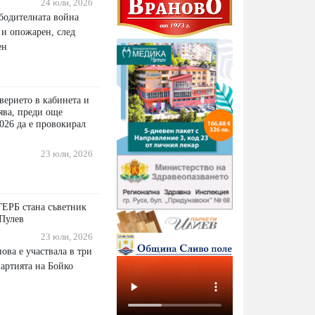
24 юли, 2026
бодителната война
 и опожарен, след
ен
верието в кабинета и
ява, преди още
026 да е провокирал
23 юли, 2026
ГЕРБ стана съветник
Пулев
23 юли, 2026
ова е участвала в три
партията на Бойко