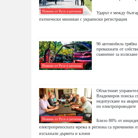
Новини от Русе и региона
Ударът е между бълга
пътнически миниван с украински регистрация
96 автомобила трябва 
премахнати от собств
съмнение за излизане
Новини от Русе и региона
Областният управите
Владимиров поиска с
недопускане на авари
по електропроводите
Новини от Русе и региона
Близо 80% от инциде
електропреносната мрежа в региона са причинени о
изсъхнали дървета и клони