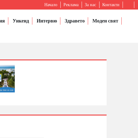
Начало
Реклама
За нас
Контакти
ия
Уикенд
Интервю
Здравето
Моден свят