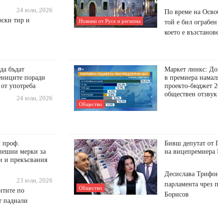
24 юли, 2026
По време на Осво
рски тир и
Новини от Русе и региона
той е бил ограбен
което е възстанов
да бъдат
Маркет линкс: До
ениците поради
в премиера намал
 от употреба
проекто-бюджет 2
обществен отзвук
24 юли, 2026
Общество
л проф.
Бивш депутат от 
пешни мерки за
на вицепремиера 
и и прекъсвания
Десислава Трифон
23 юли, 2026
парламента чрез 
Общество
нтите по
Борисов
т паднали