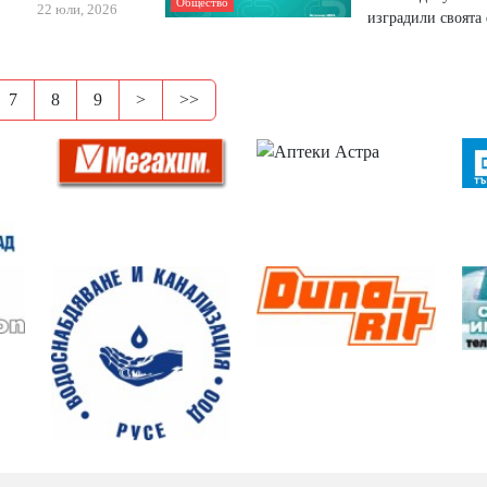
Общество
22 юли, 2026
изградили своята
7
8
9
>
>>