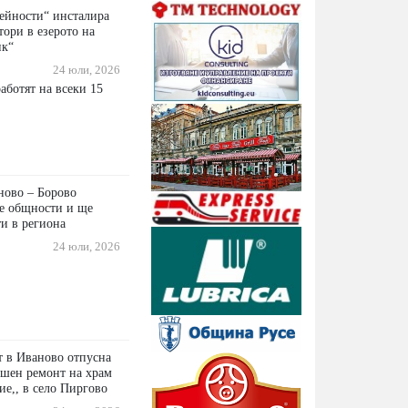
ейности“ инсталира
ори в езерото на
ик“
24 юли, 2026
аботят на всеки 15
ново – Борово
е общности и ще
и в региона
24 юли, 2026
 в Иваново отпусна
ешен ремонт на храм
ие,, в село Пиргово