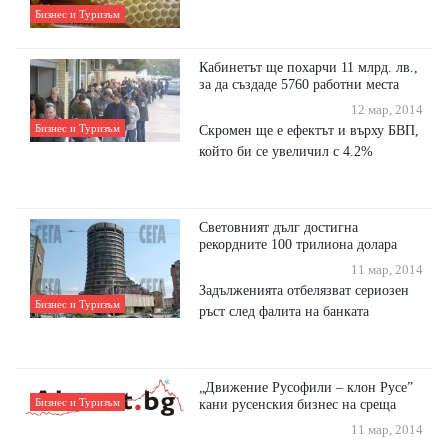
Бизнес и Туризъм
Кабинетът ще похарчи 11 млрд. лв.,
за да създаде 5760 работни места
12 мар, 2014
Бизнес и Туризъм
Скромен ще е ефектът и върху БВП,
който би се увеличил с 4.2%
Световният дълг достигна
рекордните 100 трилиона долара
11 мар, 2014
Задълженията отбелязват сериозен
Бизнес и Туризъм
ръст след фалита на банката
„Движение Русофили – клон Русе”
Бизнес и Туризъм
кани русенския бизнес на среща
11 мар, 2014