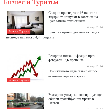
Бизнес и Туризъм
Спад на приходите с 16 на сто за
януари от нощувки в хотелите на
Русе отчита статистиката
14 мар, 2014
Бизнес и Туризъм
Броят на пренущувалите за същия
период е намалял с 4,4 процента
Рекордно ниска инфлация през
февруари -2,6 процента
14 мар, 2014
Понижението идва главно от по-
евтините горива и храни
Бизнес и Туризъм
Българско-унгарски консорциум ще
обнови тролейбусната мрежа в
Плевен