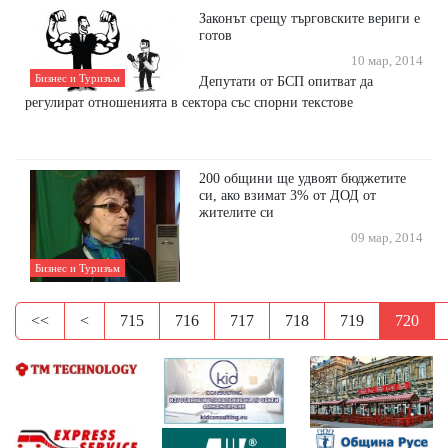
Законът срещу търговските вериги е
готов
10 мар, 2014
Бизнес и Туризъм
Депутати от БСП опитват да
регулират отношенията в сектора със спорни текстове
200 общини ще удвоят бюджетите
си, ако взимат 3% от ДОД от
жителите си
09 мар, 2014
Бизнес и Туризъм
<<
<
715
716
717
718
719
720