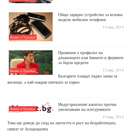
Oбщо зарядно устройство за всички
модели мобилни телефони
13 мар, 2014
Бизнес и Туризъм
Променен е профилът на
длъжниците към банките и фирмите
за бързи кредити
13 мар, 2014
Бизнес и Туризъм
Българите плащат първо заема за
жилище, а най-накрая сметката за парно
Индустриалният капитал против
Бизнес и Туризъм
увеличаване на осигуровките
13 мар, 2014
Това ще доведе до спад на заетостта и ръст на безработицата,
смятат от Асоциацията