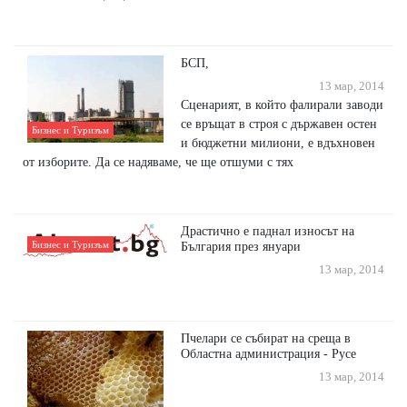
БСП,
13 мар, 2014
Сценарият, в който фалирали заводи
се връщат в строя с държавен остен
Бизнес и Туризъм
и бюджетни милиони, е вдъхновен
от изборите. Да се надяваме, че ще отшуми с тях
Драстично е паднал износът на
Бизнес и Туризъм
България през януари
13 мар, 2014
Пчелари се събират на среща в
Областна администрация - Русе
13 мар, 2014