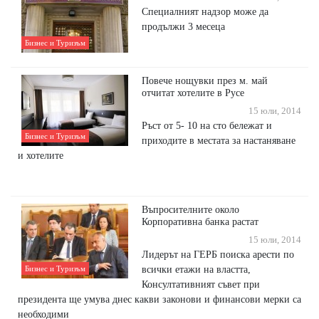
Специалният надзор може да
продължи 3 месеца
Бизнес и Туризъм
Повече нощувки през м. май
отчитат хотелите в Русе
15 юли, 2014
Ръст от 5- 10 на сто бележат и
Бизнес и Туризъм
приходите в местата за настаняване
и хотелите
Въпросителните около
Корпоративна банка растат
15 юли, 2014
Лидерът на ГЕРБ поиска арести по
всички етажи на властта,
Бизнес и Туризъм
Консултативният съвет при
президента ще умува днес какви законови и финансови мерки са
необходими