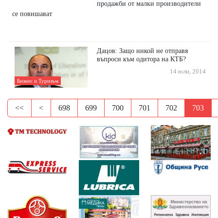
продажби от малки производители
се повишават
Дацов: Защо никой не отправя
въпроси към одитора на КТБ?
14 юли, 2014
Бизнес и Туризъм
<<
<
698
699
700
701
702
703