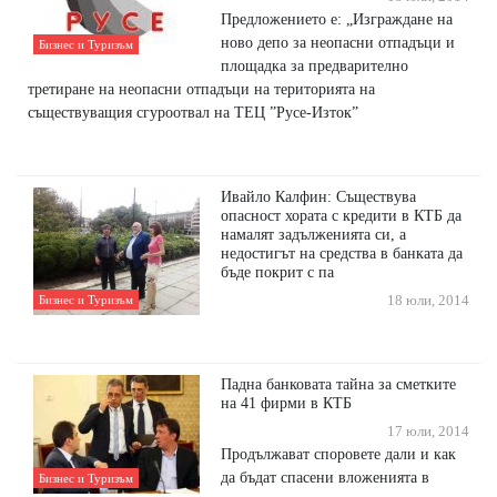
Предложението е: „Изграждане на
ново депо за неопасни отпадъци и
Бизнес и Туризъм
площадка за предварително
третиране на неопасни отпадъци на територията на
съществуващия сгуроотвал на ТЕЦ ”Русе-Изток”
Ивайло Калфин: Съществува
опасност хората с кредити в КТБ да
намалят задълженията си, а
недостигът на средства в банката да
бъде покрит с па
Бизнес и Туризъм
18 юли, 2014
Падна банковата тайна за сметките
на 41 фирми в КТБ
17 юли, 2014
Продължават споровете дали и как
да бъдат спасени вложенията в
Бизнес и Туризъм