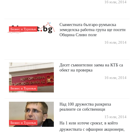
16 юли, 2014
Съвместната българо-румънска
Бизнес и Туризъм
земеделска работна група ще посети
Община Сливо поле
16 юли, 2014
Десет съмнителни заема на КТБ са
обект на проверка
16 юли, 2014
Бизнес и Туризъм
Над 100 дружества разкриха
реалните си собственици
15 юли, 2014
На 1 юли изтече срокът, в който
Бизнес и Туризъм
дружествата с офшорни акционери,