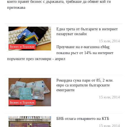
които правят бизнес с държавата, трябваше да обявят кой ги
притежава
Една трета от българите в интернет
пазаруват онлайн
15 юли, 2014
Проучване на е-магазина eMag
Бизнес и Туризъм
показва ръст от 14% на интернет
поръчките през октомври - април
Рекордна сума пари от 85, 2 млн.
евро са изпратили българските
емигранти
15 юли, 2014
Бизнес и Туризъм
БНБ отлага отварянето на КТБ
15 юли, 2014