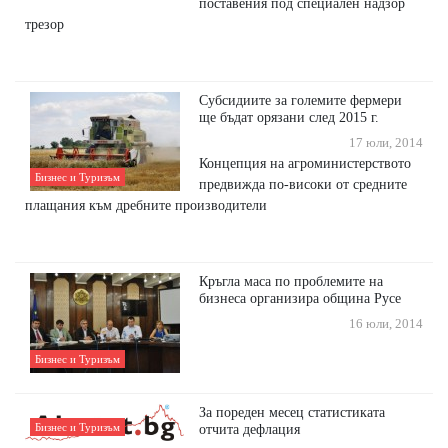
поставения под специален надзор
трезор
Субсидиите за големите фермери
ще бъдат орязани след 2015 г.
17 юли, 2014
Концепция на агроминистерството
Бизнес и Туризъм
предвижда по-високи от средните
плащания към дребните производители
Кръгла маса по проблемите на
бизнеса организира община Русе
16 юли, 2014
Бизнес и Туризъм
За пореден месец статистиката
Бизнес и Туризъм
отчита дефлация