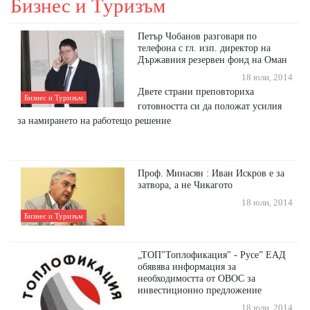
Бизнес и Туризъм
Петър Чобанов разговаря по
телефона с гл. изп. директор на
Държавния резервен фонд на Оман
18 юли, 2014
Двете страни преповториха
Бизнес и Туризъм
готовността си да положат усилия
за намирането на работещо решение
Проф. Минасян : Иван Искров е за
затвора, а не Чикагото
18 юли, 2014
Бизнес и Туризъм
„ТОП"Топлофикация" - Русе” ЕАД
обявява информация за
необходимостта от ОВОС за
инвестиционно предложение
18 юли, 2014