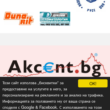
Акцент БГ ЕООД
Този сайт използва „бисквитки“ за
OK!
предоставяне на услугите в него, за
info@akcent.bg
персонализиране на рекламите и за анализ на трафика.
Facebook
Информацията за ползването му от ваша страна се
споделя с Google & Facebook. С използването на този