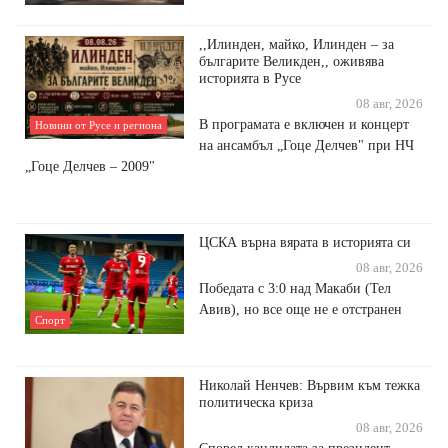
,,Илинден, майко, Илинден – за
българите Великден,, оживява
историята в Русе
08 авг, 2026
В програмата е включен и концерт
Новини от Русе и региона
на ансамбъл „Гоце Делчев" при НЧ
„Гоце Делчев – 2009"
ЦСКА върна вярата в историята си
08 авг, 2026
Победата с 3:0 над Макаби (Тел
Авив), но все още не е отстранен
Спорт
Николай Ненчев: Вървим към тежка
политическа криза
08 авг, 2026