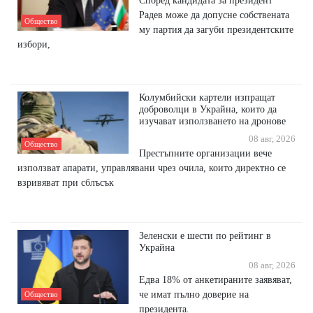
Според кандидата за президент
Радев може да допусне собствената
Общество
му партия да загуби президентските
избори,
Колумбийски картели изпращат
доброволци в Украйна, които да
изучават използването на дронове
08 авг, 2026
Общество
Престъпните организации вече
използват апарати, управлявани чрез очила, които директно се
взривяват при сблъсък
Зеленски е шести по рейтинг в
Украйна
08 авг, 2026
Едва 18% от анкетираните заявяват,
че имат пълно доверие на
Общество
президента.