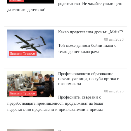
родителство. Не чакайте училището
да възпита детето ви!
Какво представлява дронът ,,Майя"?
09 авг, 2026
Той може да носи бойни глави с
тегло до пет килограма
Бизнес и Туризъм
Професионалното образование
печели ученици, но губи връзка с
икономиката
08 авг, 2026
Бизнес и Туризъм
Професиите, свързани с
преработващата промишленост, продължават да бъдат
недостатъчно представени и привлекателни в приема