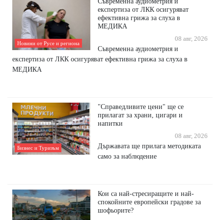
Съвременна аудиометрия и
експертиза от ЛКК осигуряват
ефективна грижа за слуха в
МЕДИКА
08 авг, 2026
Новини от Русе и региона
Съвременна аудиометрия и
експертиза от ЛКК осигуряват ефективна грижа за слуха в
МЕДИКА
"Справедливите цени" ще се
прилагат за храни, цигари и
напитки
08 авг, 2026
Държавата ще прилага методиката
Бизнес и Туризъм
само за наблюдение
Кои са най-стресиращите и най-
спокойните европейски градове за
шофьорите?