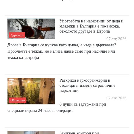
Употребата на наркотици от деца и
младежи в България е по-висока,
отколкото другаде в Европа
Здравето
07 авг, 2026
Дрога в България се купува като дъвка, а къде е държавата?
Проблемът е тежък, но излиза наяве само при насилие или
тежка катастрофа
Разкриха наркооранжерия в
столицата, иззети са различни
наркотици
07 авг, 2026
Общество
8 души са задържани при
специализирана 24-часова операция
Занижен контрол при