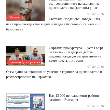
разпространението на съставки за
производство на фентанил у нас
07 авг, 2026
Общество
Светлана Йорданова: Твърденията,
че се проидвежда само в една или две лаборатории са наивни и
безпочвени.
Окръжна прокуратура – Русе: Смърт
от фентанил в двор на детска
градина доведе до разкриването на
двете престъпни групи
Новини от Русе и региона
07 авг, 2026
Осем души са обвинени за участие в групите за производство и
разпространение на наркотика
Над 13 000 непълнолетни работят
законно в България
07 авг, 2026