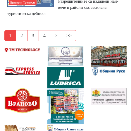
Разрешителните са издадени най-
Бизнес и Туризъм
вече в райони със засилена
туристическа дейност
1
2
3
4
>
>>