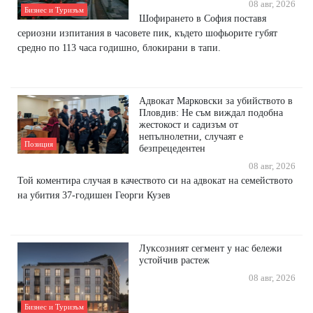
08 авг, 2026
Бизнес и Туризъм
Шофирането в София поставя
сериозни изпитания в часовете пик, където шофьорите губят
средно по 113 часа годишно, блокирани в тапи.
Адвокат Марковски за убийството в
Пловдив: Не съм виждал подобна
жестокост и садизъм от
непълнолетни, случаят е
Позиция
безпрецедентен
08 авг, 2026
Той коментира случая в качеството си на адвокат на семейството
на убития 37-годишен Георги Кузев
Луксозният сегмент у нас бележи
устойчив растеж
08 авг, 2026
Бизнес и Туризъм