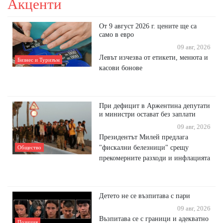
Акценти
От 9 август 2026 г. цените ще са
само в евро
09 авг, 2026
Левът изчезва от етикети, менюта и
Бизнес и Туризъм
касови бонове
При дефицит в Аржентина депутати
и министри остават без заплати
09 авг, 2026
Президентът Милей предлага
"фискални белезници" срещу
Общество
прекомерните разходи и инфлацията
Детето не се възпитава с пари
09 авг, 2026
Възпитава се с граници и адекватно
Позиция