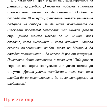
Ето какви бяха първите думи на старши-треньора на
дунавки след двубоя: „
В този мач публиката помогна
изключително много, за да спечелим! Особено в
последните 10 минути, феновете оказаха решаваща
подкрепа на отбора, за да може момичетата да
извоюват победата! Благодаря им!
“ Божков добави
още: „
Много такива мачове са ми минали през
главата, като вчерашния и като днешния. Затова
очаквах по-опитният отбор, този на Монтана да
овладее положението и да излезе бързо от ситуация.
Психиката беше основното в този мач.
“ Той добави
още, че се надява контузиите и в двата отбора да
отшумят: „
Доста усилия изхабихме в този мач, сега
трябва да се възстановим и да се концентрираме за
следващия
.“
Прочети още