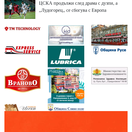
ЦСКА продължи след драма с дузпи, а
,,Лудогорец,, се сбогува с Европа