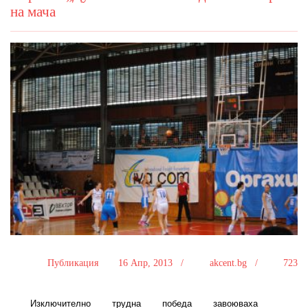
на мача
Публикация
16 Апр, 2013 /
akcent.bg /
723
Изключително трудна победа завоюваха