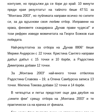
контузия, но продължи да се бори до край. 10 минути
преди края резултатът на таблото беше 47:51 за
"Монтана 2003", но публиката направи всичко по силите
си, за да вдъхнови своя любим отбор. Изправени на
крака, феновете скандираха „Дунав прави чудеса!“ и
този рефрен изведе момичетата на Георги Божков към
победата.
Най-резултатна за отбора на „Дунав 8806“ беше
Мерике Андерсон с 22 точки. Кристина Сантяго направи
дабъл дабъл с 15 точки и 10 борби, а Радостина
Димитрова добави 12 точки.
За „Монтана 2003“ най-много точки отбеляза
Радостина Славова – 19, а Олена Самбурска записа 13
точки. Милена Томова добави 12 точки и 14 борби.
В четвъртък и петък предстоят още два двубоя на
„сините феи“ срещу отбора на „Монтана 2003“ и те
практически са на крачка от финала.