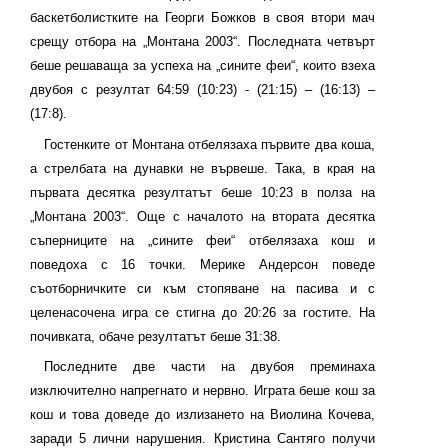
баскетболистките на Георги Божков в своя втори мач
срещу отбора на „Монтана 2003“. Последната четвърт
беше решаваща за успеха на „сините феи“, които взеха
двубоя с резултат 64:59
(10
:
23) - (21
:
15)
– (16:13) –
(17:8).
Гостенките от Монтана отбелязаха първите два коша,
а стрелбата на дунавки не вървеше. Така, в края на
първата десятка резултатът беше 10:23 в полза на
„Монтана 2003“. Още с началото на втората десятка
съперниците на „сините феи“ отбелязаха кош и
поведоха с 16 точки. Мерике Андерсон поведе
съотборничките си към стопяване на пасива и с
целенасочена игра се стигна до 20:26 за гостите. На
почивката, обаче резултатът беше 31:38.
Последните две части на двубоя преминаха
изключително напрегнато и нервно. Играта беше кош за
кош и това доведе до излизането на Виолина Кочева,
заради 5 лични нарушения. Кристина Сантяго получи