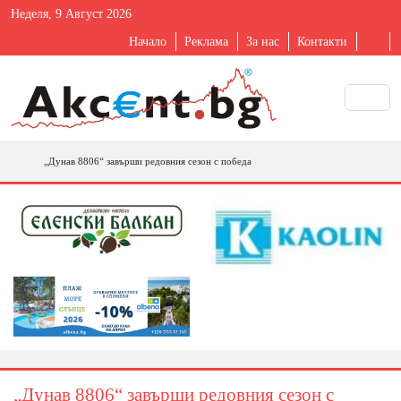
Неделя, 9 Август 2026
Начало
Реклама
За нас
Контакти
„Дунав 8806“ завърши редовния сезон с победа
„Дунав 8806“ завърши редовния сезон с