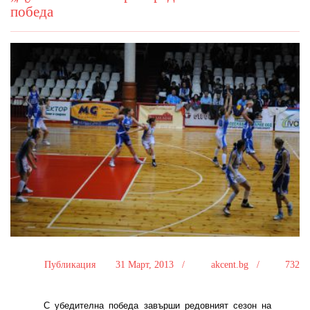
победа
Публикация
31 Март, 2013 /
akcent.bg /
732
С убедителна победа завърши редовният сезон на