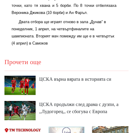
точки, като тя хвана и 5 борби. По 8 точки отбелязаха
Вероника Джикова (10 борби) и Ан Фаръл.
Двата отбора ще играят отново в зала „Дунав“ в
понеделник, 1 април, на четвъртфиналите на
шампионата. Вторият мач помежду им ще е в четвъртък
(4 април) в Самоков
Прочети още
ЦСКА върна вярата в историята си
ЦСКА продължи след драма с дузпи, а
,,Лудогорец,, се сбогува с Европа