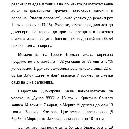
реализират едва 8 точки и на почивката резултатът беше
49:24 за домакините. Третата четвъртина завърши в
полза на „Рилски спортист“, които успяха да реализират
1 точка повече (17:18). Русенки, обаче, продължиха да
доминират на терена до края на срещата и показаха
отлична игра в защита. Така се стигна до крайното 85:54
при последната сирена.
Момичетата на Георги Божков имаха сериозно
предимство в стрелбата - 32 успешни от 59 опита (54%
успеваемост), докато самоковки реализираха едва 22 от
62 (за 35%). „Сините феи“ вкараха 7 тройки, за сметка
само на 3 на съперника.
Радостина Димитрова беше най-резултатна за
успеха на „Дунав 8806“ с 18 точки. Кристина Сантяго
записа 14 точки и 7 борби, а Мерике Андерсон добави 13
точки. Зорница Костова, Цветомира Шаренкапова (8
борби) и Маргарита Илиева реализираха по 10 точки.
За гостите най-резултатна бе Еми Ушагелова с 19