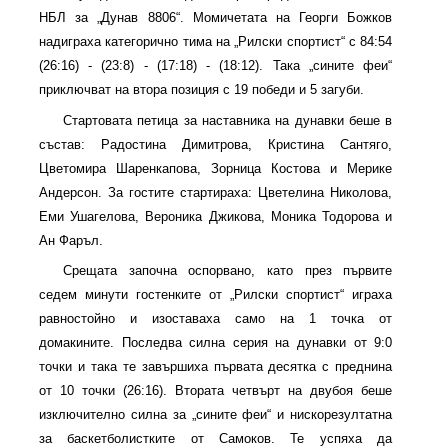
НБЛ за „Дунав 8806“. Момичетата на Георги Божков
надиграха категорично тима на „Рилски спортист“ с 84:54
(26:16) - (23:8) - (17:18) - (18:12). Така „сините феи“
приключват на втора позиция с 19 победи и 5 загуби.
Стартовата петица за наставника на дунавки беше в
състав: Радостина Димитрова, Кристина Сантяго,
Цветомира Шаренкапова, Зорница Костова и Мерике
Андерсон. За гостите стартираха: Цветелина Николова,
Еми Ушагелова, Вероника Джикова, Моника Тодорова и
Ан Фаръл.
Срещата започна оспорвано, като през първите
седем минути гостенките от „Рилски спортист“ играха
равностойно и изоставаха само на 1 точка от
домакините. Последва силна серия на дунавки от 9:0
точки и така те завършиха първата десятка с преднина
от 10 точки (26:16). Втората четвърт на двубоя беше
изключително силна за „сините феи“ и нискорезултатна
за баскетболистките от Самоков. Те успяха да