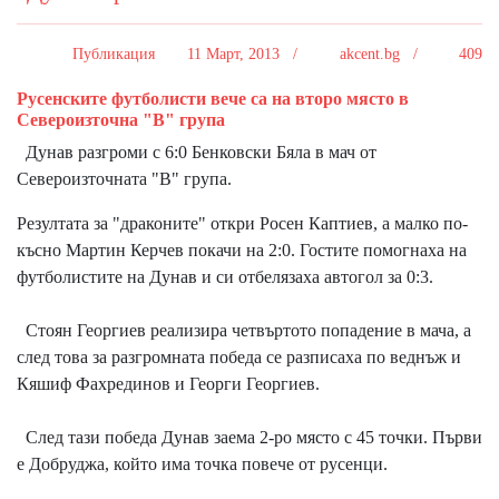
Публикация
11 Март, 2013 /
akcent.bg /
409
Русенските футболисти вече са на второ място в
Североизточна "В" група
Дунав разгроми с 6:0 Бенковски Бяла в мач от
Североизточната "В" група.
Резултата за "драконите" откри Росен Каптиев, а малко по-
късно Мартин Керчев покачи на 2:0. Гостите помогнаха на
футболистите на Дунав и си отбелязаха автогол за 0:3.
Стоян Георгиев реализира четвъртото попадение в мача, а
след това за разгромната победа се разписаха по веднъж и
Кяшиф Фахрединов и Георги Георгиев.
След тази победа Дунав заема 2-ро място с 45 точки. Първи
е Добруджа, който има точка повече от русенци.