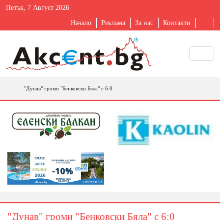
Петък, 7 Август 2026
Начало
Реклама
За нас
Контакти
"Дунав" громи "Бенковски Бяла" с 6:0
"Дунав" громи "Бенковски Бяла" с 6:0