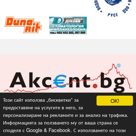
Акцент БГ ЕООД
Този сайт използва „бисквитки“ за
OK!
предоставяне на услугите в него, за
info@akcent.bg
персонализиране на рекламите и за анализ на трафика.
Facebook
Информацията за ползването му от ваша страна се
споделя с Google & Facebook. С използването на този