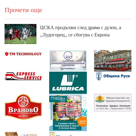
Прочети още
ЦСКА продължи след драма с дузпи, а
,,Лудогорец,, се сбогува с Европа