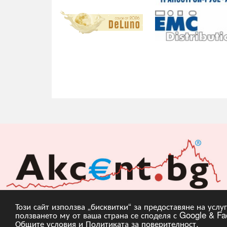
Този сайт използва „бисквитки“ за предоставяне на усл
ползването му от ваша страна се споделя с Google & Fac
Copyright © 2010, 20
Общите условия
и
Политиката за поверителност
.