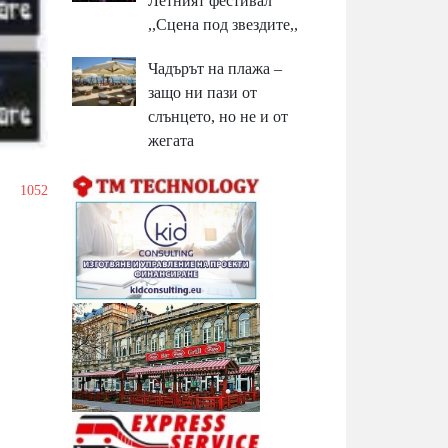
Летният фестивал
,,Сцена под звездите,,
Чадърът на плажа –
защо ни пази от
слънцето, но не и от
жегата
1052