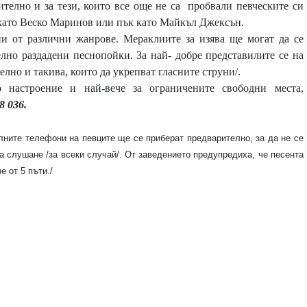
ително и за тези, които все още не са
пробвали певческите си
 като Веско Маринов или пък като Майкъл Джексън.
и от различни жанрове. Мераклиите за изява ще могат да се
елно раздадени песнопойки. За най- добре представилите се на
лно и такива, които да укрепват гласните струни/.
о настроение и най-вече за ограничените свободни места,
8
0
3
6
.
илните телефони на певците ще се приберат предварително, за да не се
 слушане /за всеки случай/. От заведението предупредиха, че песента
е от 5 пъти./