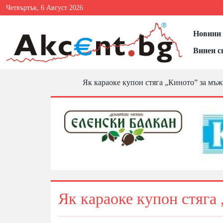
Четвъртък, 6 Август 2026
Новини 
Винен с
Як караоке купон стяга „Киното” за мъ
Як караоке купон стяга