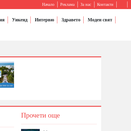
Начало
Реклама
За нас
Контакти
ия
Уикенд
Интервю
Здравето
Моден свят
Прочети още