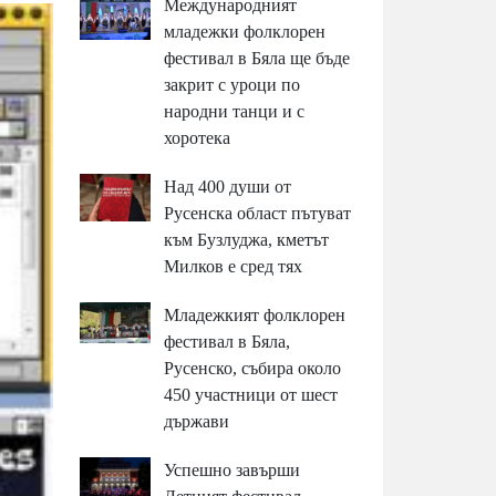
Международният
младежки фолклорен
фестивал в Бяла ще бъде
закрит с уроци по
народни танци и с
хоротека
Над 400 души от
Русенска област пътуват
към Бузлуджа, кметът
Милков е сред тях
Младежкият фолклорен
фестивал в Бяла,
Русенско, събира около
450 участници от шест
държави
Успешно завърши