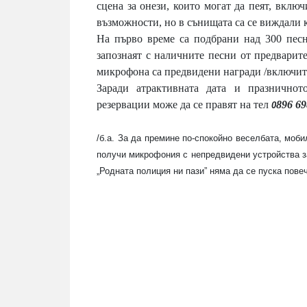
сцена за онези, които могат да пеят, включ
възможности, но в сънищата са се виждали
На първо време са подбрани над 300 песн
запознаят с наличните песни от предварит
микрофона са предвидени награди /включите
Заради атрактивната дата и празничнот
резервации може да се правят на тел
8
9
6
6
9
0
/б.а. За да премине по-спокойно веселбата, моб
получи микрофония с непредвидени устройства за
„Родната полиция ни пази” няма да се пуска повеч