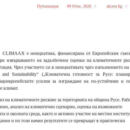
Публикация
09 Юли, 2026 /
akcent.bg 
CLIMAAX е инициатива, финансирана от Европейския съюз,
ри извършването на задълбочени оценки на климатичните рис
птация. Чрез участието си в инициативата чрез изпълнението на
 and Sustainability“ („Климатична готовност за Русе: плани
щоевропейските усилия за изграждане на по-устойчиви и по
е климат.
из на климатичните рискове за територията на община Русе. Раб
анни, анализ на климатични сценарии, оценка на възможните
та и околната среда, както и активно участие на местни инстит
анни и по този начин резултатите се превръщат в практически