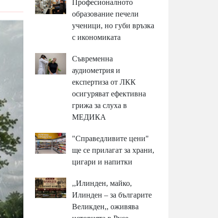
Професионалното
образование печели
ученици, но губи връзка
с икономиката
Съвременна
аудиометрия и
експертиза от ЛКК
осигуряват ефективна
грижа за слуха в
МЕДИКА
"Справедливите цени"
ще се прилагат за храни,
цигари и напитки
,,Илинден, майко,
Илинден – за българите
Великден,, оживява