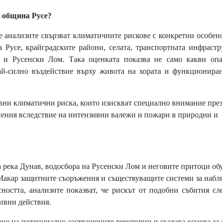
 община Русе?
 анализите свързват климатичните рискове с конкретни особен
 Русе, крайградските райони, селата, транспортната инфрастр
 и Русенски Лом. Така оценката показва не само какви опа
най-силно въздействие върху живота на хората и функционира
ни климатични риска, които изискват специално внимание пре
нения вследствие на интензивни валежи и пожари в природни и
река Дунав, водосбора на Русенски Лом и неговите притоци об
 Макар защитните съоръжения и съществуващите системи за наб
ността, анализите показват, че рискът от подобни събития сл
ивни действия.
е на потенциално застрашените територии и създава основа за 