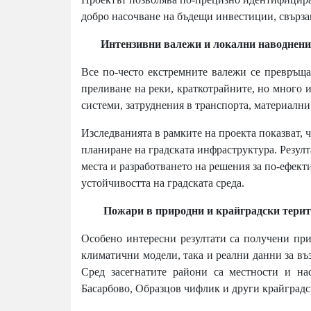
добро насочване на бъдещи инвестиции, свърза
Интензивни валежи и локални наводнен
Все по-често екстремните валежи се превръщат
преливане на реки, краткотрайните, но много 
системи, затруднения в транспорта, материалн
Изследванията в рамките на проекта показват,
планиране на градската инфраструктура. Резул
места и разработването на решения за по-ефек
устойчивостта на градската среда.
Пожари в природни и крайградски терит
Особено интересни резултати са получени при
климатични модели, така и реални данни за въ
Сред засегнатите райони са местности и на
Басарбово, Образцов чифлик и други крайградс