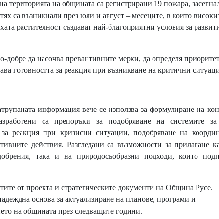
 на територията на общината са регистрирани 19 пожара, засегна
тях са възникнали през юли и август – месеците, в които високи
ата растителност създават най-благоприятни условия за развит
по-добре да насочва превантивните мерки, да определя приорите
ава готовността за реакция при възникване на критични ситуац
натрупаната информация вече се използва за формулиране на ко
азработени са препоръки за подобряване на системите за
 за реакция при кризисни ситуации, подобряване на координ
тивните действия. Разгледани са възможности за прилагане к
брения, така и на природосъобразни подходи, които подп
атите от проекта и стратегическите документи на Община Русе.
надеждна основа за актуализиране на планове, програми и
ето на общината през следващите години.