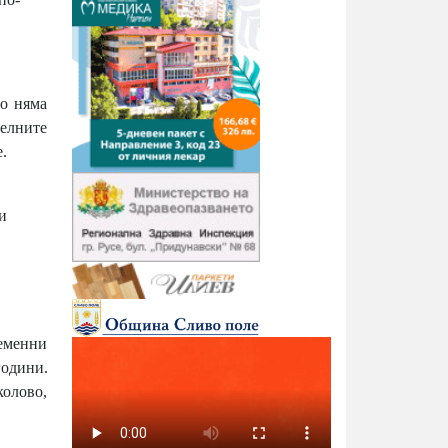
то няма
телните
.
и
ременни
години.
олово,