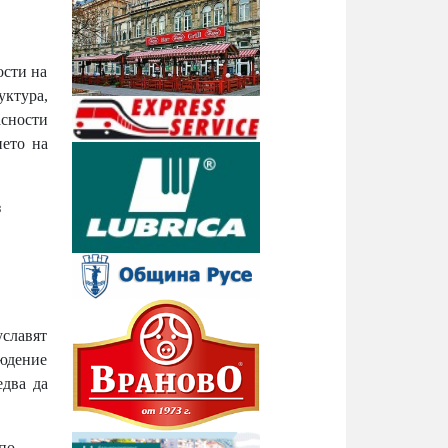
ости на
уктура,
сности
нето на
з
уславят
людение
едва да
по-