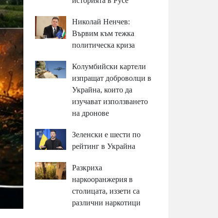
историята в Русе
Николай Ненчев:
Вървим към тежка
политическа криза
Колумбийски картели
изпращат доброволци в
Украйна, които да
изучават използването
на дронове
Зеленски е шести по
рейтинг в Украйна
Разкриха
наркооранжерия в
столицата, иззети са
различни наркотици