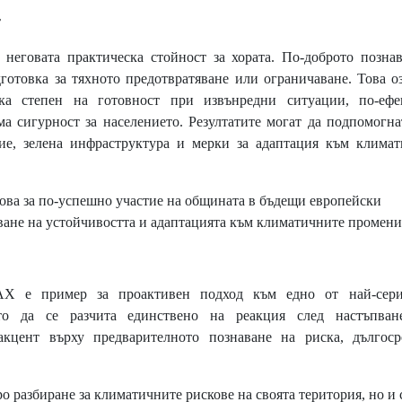
т
 неговата практическа стойност за хората. По-доброто позна
готовка за тяхното предотвратяване или ограничаване. Това о
ока степен на готовност при извънредни ситуации, по-ефе
ма сигурност за населението. Резултатите могат да подпомогн
ие, зелена инфраструктура и мерки за адаптация към климат
снова за по-успешно участие на общината в бъдещи европейски
ане на устойчивостта и адаптацията към климатичните промени
 пример за проактивен подход към едно от най-сери
то да се разчита единствено на реакция след настъпван
акцент върху предварителното познаване на риска, дългоср
 разбиране за климатичните рискове на своята територия, но и 