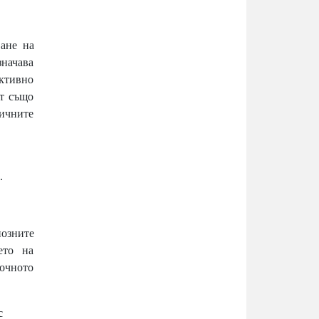
ване на
значава
ктивно
ат също
ичните
.
озните
ето на
очното
с