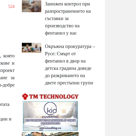
Занижен контрол при
/
524
разпространението на
съставки за
производство на
фентанил у нас
Окръжна прокуратура –
Русе: Смърт от
 която
фентанил в двор на
кове и
детска градина доведе
 проект
до разкриването на
ране за
двете престъпни групи
-добре
отата
уции и