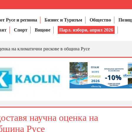
от Русе и региона
Бизнес и Туризъм
Общество
Позиц
вят
Спорт
Вицове
Парл. избори, април 2026
ценка на климатични рискове в община Русе
оставя научна оценка на
община Русе