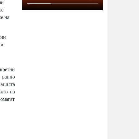
ли
те
ие на
тни
ии.
нкретни
 ранно
ацията
акто на
омагат