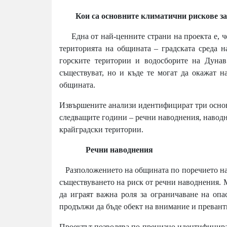
Кои са основните климатични рискове за
Една от най-ценните страни на проекта е, че
територията на общината – градската среда на
горските територии и водосборите на Дунав
съществуват, но и къде те могат да окажат 
общината.
Извършените анализи идентифицират три основ
следващите години – речни наводнения, навод
крайградски територии.
Речни наводнения
Разположението на общината по поречието на 
съществуването на риск от речни наводнения.
да играят важна роля за ограничаване на опас
продължи да бъде обект на внимание и превант
Проектът позволява по-прецизно идентифициран