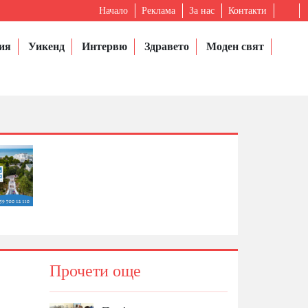
Начало
Реклама
За нас
Контакти
ия
Уикенд
Интервю
Здравето
Моден свят
Прочети още