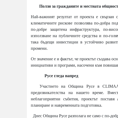
Ползи за гражданите и местната общнос
Най-важният резултат от проекта е свързан с
климатичните рискове позволява по-добра под
по-добре защитена инфраструктура, по-вис
използване на публичните средства и по-голя
така бъдещи инвестиции в устойчиво развит
промени.
От значение е и фактът, че проектът създава о
инициативи и програми, насочени към повишав
Русе гледа напред
Участието на Община Русе в CLIMAAX е
предизвикателства на нашето време. Вмес
неблагоприятни събития, проектът поставя 
планиране и навременната подготовка.
Днес Община Русе разполага не само с по-добро