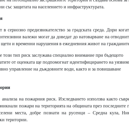
ни със защитата на населението и инфраструктурата.
ия
 в сериозно предизвикателство за градската среда. Дори кога
интензивни валежи могат да доведат до натоварване на отводни
и щети и временни нарушения в ежедневния живот на гражданите
 че този тип риск заслужава специално внимание при бъдещото
татите от оценката ще подпомогнат идентифицирането на уязвим
тивно управление на дъждовните води, както и за повишаване
ории
 анализа на пожарния риск. Изследването използва както съв
зникнали пожари на територията на общината през последните 
селени места, добре познати на русенци – Средна кула, Ник
ки територии.