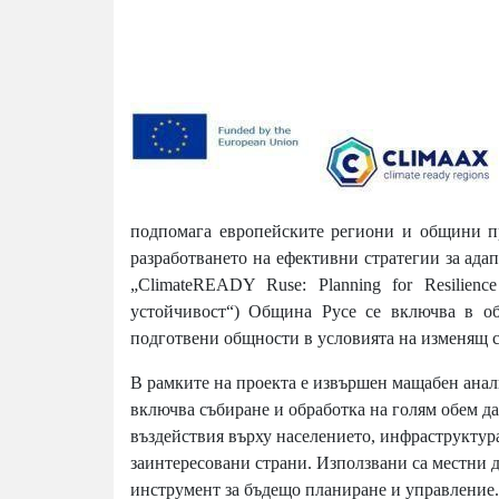
подпомага европейските региони и общини п
разработването на ефективни стратегии за ада
„ClimateREADY Ruse: Planning for Resilience
устойчивост“) Община Русе се включва в об
подготвени общности в условията на изменящ с
В рамките на проекта е извършен мащабен анал
включва събиране и обработка на голям обем д
въздействия върху населението, инфраструктура
заинтересовани страни. Използвани са местни д
инструмент за бъдещо планиране и управление.