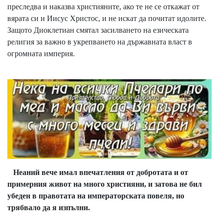
преследва и наказва християните, ако те не се откажат от
вярата си и Иисус Христос, и не искат да почитат идолите.
Защото Диоклетиан смятал засилването на езическата
религия за важно в укрепването на държавната власт в
огромната империя.
Неаний вече имал впечатления от добротата и от
примерния живот на много християни, и затова не бил
убеден в правотата на императорската повеля, но
трябвало да я изпълни.