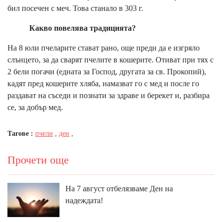
бил посечен с меч. Това станало в 303 г.
Какво повелява традицията?
На 8 юли пчеларите стават рано, още преди да е изгряло
слънцето, за да сварят пчелите в кошерите. Отиват при тях с
2 бели погачи (едната за Господ, другата за св. Прокопий),
кадят пред кошерите хляба, намазват го с мед и после го
раздават на съседи и познати за здраве и берекет и, разбира
се, за добър мед.
Тагове :
пчели
,
ден
,
Прочети още
На 7 август отбелязваме Ден на
надеждата!