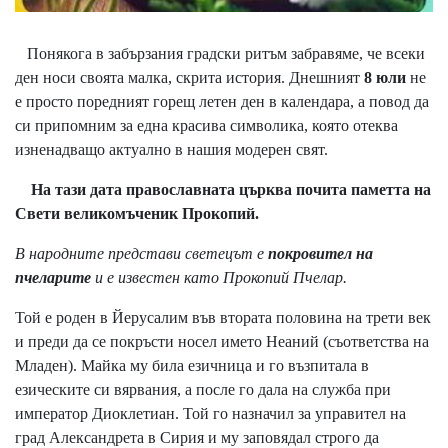
Понякога в забързания градски ритъм забравяме, че всеки
ден носи своята малка, скрита история. Днешният
8 юли
не
е просто поредният горещ летен ден в календара, а повод да
си припомним за една красива символика, която отеква
изненадващо актуално в нашия модерен свят.
На тази дата православната църква почита паметта на
Свети великомъченик Прокопий.
В народните представи светецът е
покровител на
пчеларите
и е известен като Прокопий Пчелар.
Той е роден в Йерусалим във втората половина на трети век
и преди да се покръсти носел името Неаний (съответства на
Младен). Майка му била езичница и го възпитала в
езическите си вярвания, а после го дала на служба при
император Диоклетиан. Той го назначил за управител на
град Александрета в Сирия и му заповядал строго да