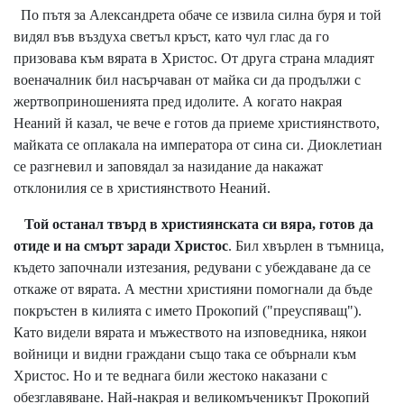
По пътя за Александрета обаче се извила силна буря и той
видял във въздуха светъл кръст, като чул глас да го
призовава към вярата в Христос. От друга страна младият
военачалник бил насърчаван от майка си да продължи с
жертвоприношенията пред идолите. А когато накрая
Неаний й казал, че вече е готов да приеме християнството,
майката се оплакала на императора от сина си. Диоклетиан
се разгневил и заповядал за назидание да накажат
отклонилия се в християнството Неаний.
Той останал твърд в християнската си вяра, готов да
отиде и на смърт заради Христос
. Бил хвърлен в тъмница,
където започнали изтезания, редувани с убеждаване да се
откаже от вярата. А местни християни помогнали да бъде
покръстен в килията с името Прокопий ("преуспяващ").
Като видели вярата и мъжеството на изповедника, някои
войници и видни граждани също така се обърнали към
Христос. Но и те веднага били жестоко наказани с
обезглавяване. Най-накрая и великомъченикът Прокопий