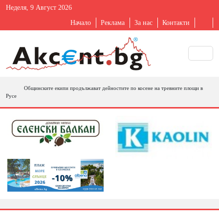
Неделя, 9 Август 2026
Начало
Реклама
За нас
Контакти
Общинските екипи продължават дейностите по косене на тревните площи в
Русе