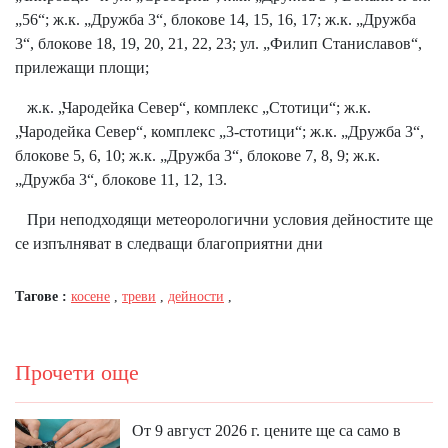
„56“; ж.к. „Дружба 3“, блокове 14, 15, 16, 17; ж.к. „Дружба
3“, блокове 18, 19, 20, 21, 22, 23; ул. „Филип Станиславов“,
прилежащи площи;
ж.к. „Чародейка Север“, комплекс „Стотици“; ж.к.
„Чародейка Север“, комплекс „3-стотици“; ж.к. „Дружба 3“,
блокове 5, 6, 10; ж.к. „Дружба 3“, блокове 7, 8, 9; ж.к.
„Дружба 3“, блокове 11, 12, 13.
При неподходящи метеорологични условия дейностите ще
се изпълняват в следващи благоприятни дни
Тагове :
косене
,
треви
,
дейности
,
Прочети още
От 9 август 2026 г. цените ще са само в