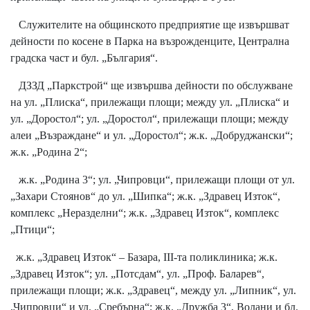
Служителите на общинското предприятие ще извършват
дейности по косене в Парка на възрожденците, Централна
градска част и бул. „България“.
ДЗЗД „Паркстрой“ ще извършва дейности по обслужване
на ул. „Плиска“, прилежащи площи; между ул. „Плиска“ и
ул. „Доростол“; ул. „Доростол“, прилежащи площи; между
алеи „Възраждане“ и ул. „Доростол“; ж.к. „Добруджански“;
ж.к. „Родина 2“;
ж.к. „Родина 3“; ул. „Чипровци“, прилежащи площи от ул.
„Захари Стоянов“ до ул. „Шипка“; ж.к. „Здравец Изток“,
комплекс „Неразделни“; ж.к. „Здравец Изток“, комплекс
„Птици“;
ж.к. „Здравец Изток“ – Базара, III-та поликлиника; ж.к.
„Здравец Изток“; ул. „Потсдам“, ул. „Проф. Баларев“,
прилежащи площи; ж.к. „Здравец“, между ул. „Липник“, ул.
„Чипровци“ и ул. „Сребърна“; ж.к. „Дружба 3“, Волани и бл.