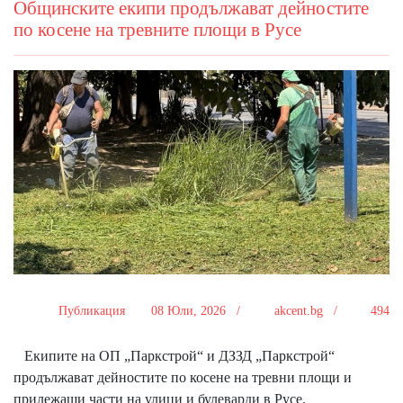
Общинските екипи продължават дейностите
по косене на тревните площи в Русе
Публикация
08 Юли, 2026 /
akcent.bg /
494
Екипите на ОП „Паркстрой“ и ДЗЗД „Паркстрой“
продължават дейностите по косене на тревни площи и
прилежащи части на улици и булеварди в Русе.