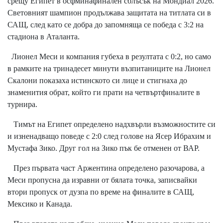
срещу Египет в осфминафинален сблъсък на Мондиал 2026.
Световният шампион продължава защитата на титлата си в
САЩ, след като се добра до запомняща се победа с 3:2 на
стадиона в Аталанта.
Лионел Меси и компания губеха в резултата с 0:2, но само
в рамките на тринадесет минути възпитаниците на Лионел
Скалони показаха истинското си лице и стигнаха до
знаменития обрат, който ги прати на четвъртфиналите в
турнира.
Тимът на Египет определено надхвърли възможностите си
и изненадващо поведе с 2:0 след голове на Ясер Ибрахим и
Мустафа Зико. Друг гол на Зико пък бе отменен от ВАР.
През първата част Аржентина определено разочарова, а
Меси пропусна да изравни от бялата точка, записвайки
втори пропуск от дузпа по време на финалите в САЩ,
Мексико и Канада.