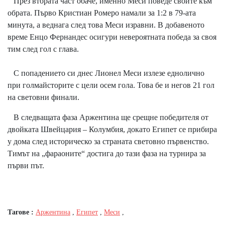
През втората част обаче, именно Меси поведе своите към
обрата. Първо Кристиан Ромеро намали за 1:2 в 79-ата
минута, а веднага след това Меси изравни. В добавеното
време Енцо Фернандес осигури невероятната победа за своя
тим след гол с глава.
С попадението си днес Лионел Меси излезе еднолично
при голмайсторите с цели осем гола. Това бе и негов 21 гол
на световни финали.
В следващата фаза Аржентина ще срещне победителя от
двойката Швейцария – Колумбия, докато Египет се прибира
у дома след историческо за страната световно първенство.
Тимът на „фараоните“ достига до тази фаза на турнира за
първи път.
Тагове :
Аржентина
,
Египет
,
Меси
,