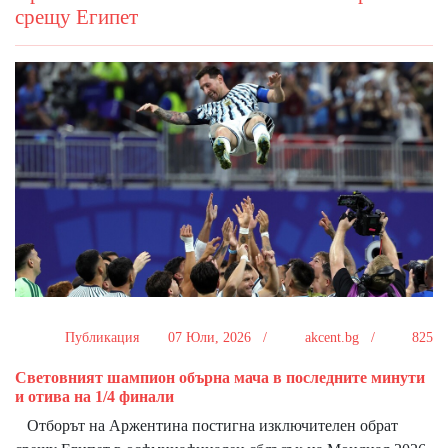
срещу Египет
Публикация
07 Юли, 2026 /
akcent.bg /
825
Световният шампион обърна мача в последните минути
и отива на 1/4 финали
Отборът на Аржентина постигна изключителен обрат