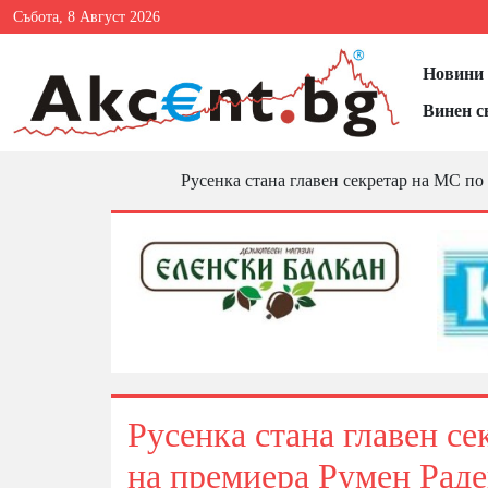
Събота, 8 Август 2026
Новини 
Винен с
Русенка стана главен секретар на МС п
Русенка стана главен с
на премиера Румен Раде