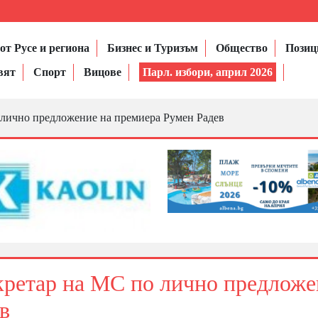
от Русе и региона
Бизнес и Туризъм
Общество
Позиц
вят
Спорт
Вицове
Парл. избори, април 2026
о лично предложение на премиера Румен Радев
екретар на МС по лично предлож
в