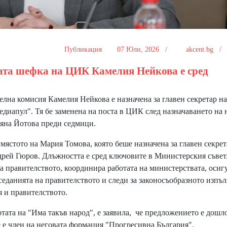
Публикация
07 Юли, 2026 /
akcent.bg 
ата шефка на ЦИК Камелия Нейкова е сред
елна комисия Камелия Нейкова
е назначена за главен секретар на
диапул". Тя бе заменена на поста в ЦИК след назначаването на 
ияна Йотова преди седмици.
ястото на Мария Томова, която беше назначена за главен секрет
рей Гюров. Длъжността е сред ключовите в Министерския съвет
а правителството, координира работата на министерствата, осиг
седанията на правителството и следи за законосъобразното изпъ
я и правителството.
тата на "Има такъв народ", е заявила, че предложението е дошл
е е член на неговата формация "Прогресивна България".