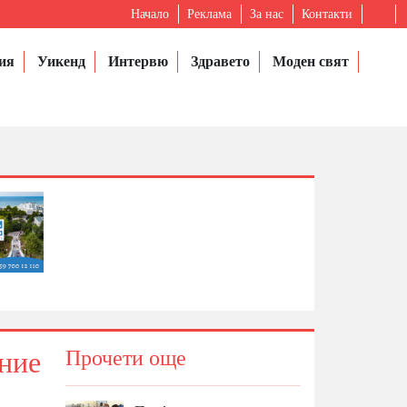
Начало
Реклама
За нас
Контакти
ия
Уикенд
Интервю
Здравето
Моден свят
ение
Прочети още