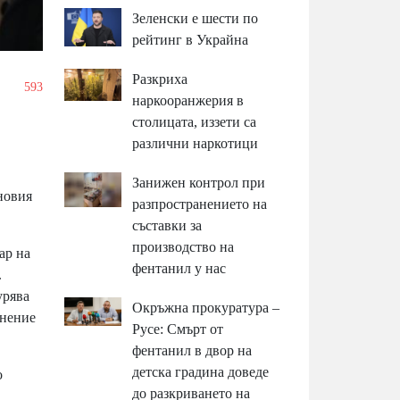
Зеленски е шести по
рейтинг в Украйна
Разкриха
/
593
наркооранжерия в
столицата, иззети са
различни наркотици
Занижен контрол при
новия
разпространението на
съставки за
производство на
ар на
фентанил у нас
.
урява
Окръжна прокуратура –
лнение
Русе: Смърт от
фентанил в двор на
детска градина доведе
о
до разкриването на