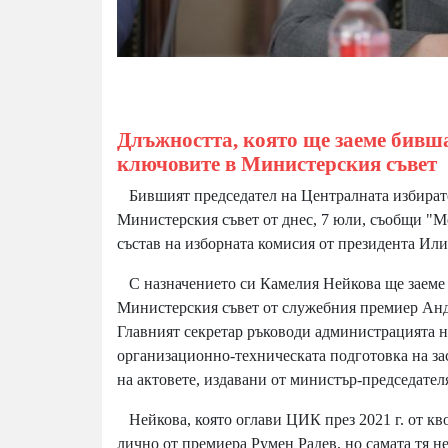
Длъжността, която ще заеме бивш
ключовите в Министерския съвет
Бившият председател на Централната избират
Министерския съвет от днес, 7 юли, съобщи "Ме
състав на изборната комисия от президента Ил
С назначението си Камелия Нейкова ще заеме м
Министерския съвет от служебния премиер Анд
Главният секретар ръководи администрацията н
организационно-техническата подготовка на за
на актовете, издавани от министър-председател
Нейкова, която оглави ЦИК през 2021 г. от кво
лично от премиера Румен Радев, но самата тя н