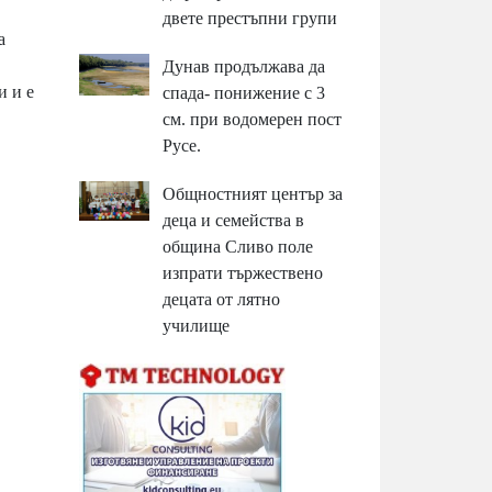
двете престъпни групи
а
Дунав продължава да
и и е
спада- понижение с 3
см. при водомерен пост
Русе.
Общностният център за
деца и семейства в
община Сливо поле
изпрати тържествено
децата от лятно
училище