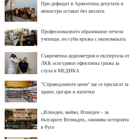
При дефицит в Аржентина депутати и
министри остават без заплати
Професионалното образование печели
ученици, но губи връзка с икономиката
Съвременна аудиометрия и експертиза от
ЛКК осигуряват ефективна грижа за
слуха в МЕДИКА
"Справедливите цени" ще се прилагат за
храни, цигари и напитки
,,Илинден, майко, Илинден – за
българите Великден,, оживява историята
в Русе