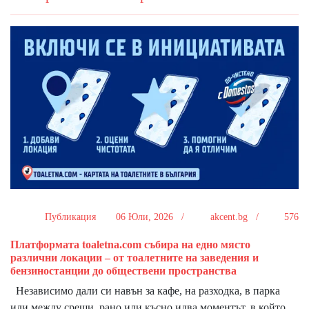
Публикация
06 Юли, 2026 /
akcent.bg /
576
Платформата toaletna.com събира на едно място
различни локации – от тоалетните на заведения и
бензиностанции до обществени пространства
Независимо дали си навън за кафе, на разходка, в парка
или между срещи, рано или късно идва моментът, в който