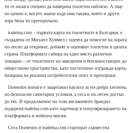
ти се налага спешно да намериш тоалетна наблизо. А още
по-ценно е, когато знаеш къде има такава, която и други
хора биха ти препоръчали.
toaletna.com – първата карта на тоалетните в България, е
създадена от Михаил Хуммел с идеята да помогне на хората
по-лесно да откриват, добавят и оценяват тоалетни в цялата
страна. Платформата събира на едно място различни
локации – от тоалетните на заведения и бензиностанции до
обществени пространства, като постепенно изгражда карта,
базирана на реалния потребителски опит и препоръки.
Domestos винаги е защитавал каузата за по-добра хигиена,
по-безопасни санитарни условия, а сега и по-лесен достъп
до тях. В продължение на този ангажимент брандът
подкрепя toaletna.com като партньор в популяризирането на
платформата и нейната мисия.
Сега Domestos и toaletna.com стартират съвместна