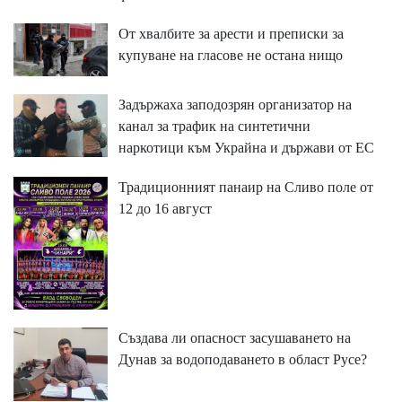
От хвалбите за арести и преписки за
купуване на гласове не остана нищо
Задържаха заподозрян организатор на
канал за трафик на синтетични
наркотици към Украйна и държави от ЕС
Традиционният панаир на Сливо поле от
12 до 16 август
Създава ли опасност засушаването на
Дунав за водоподаването в област Русе?