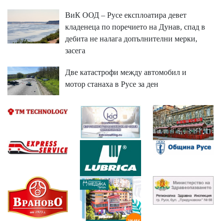
ВиК ООД – Русе експлоатира девет
кладенеца по поречието на Дунав, спад в
дебита не налага допълнителни мерки,
засега
Две катастрофи между автомобил и
мотор станаха в Русе за ден