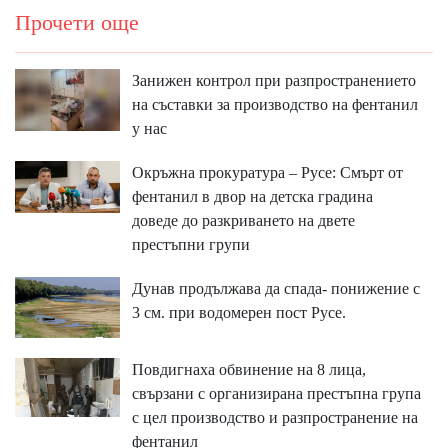
Прочети още
Занижен контрол при разпространението
на съставки за производство на фентанил
у нас
Окръжна прокуратура – Русе: Смърт от
фентанил в двор на детска градина
доведе до разкриването на двете
престъпни групи
Дунав продължава да спада- понижение с
3 см. при водомерен пост Русе.
Повдигнаха обвинение на 8 лица,
свързани с организирана престъпна група
с цел производство и разпространение на
фентанил