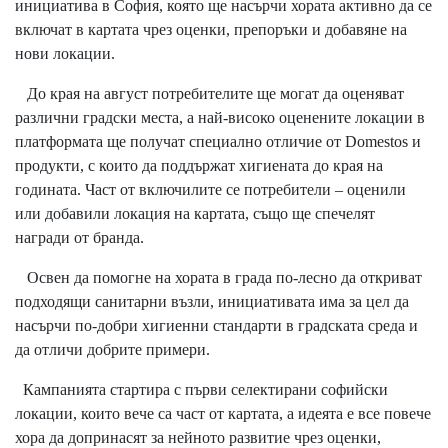
инициатива в София, която ще насърчи хората активно да се
включат в картата чрез оценки, препоръки и добавяне на
нови локации.
До края на август потребителите ще могат да оценяват
различни градски места, а най-високо оценените локации в
платформата ще получат специално отличие от Domestos и
продукти, с които да поддържат хигиената до края на
годината. Част от включилите се потребители – оценили
или добавили локация на картата, също ще спечелят
награди от бранда.
Освен да помогне на хората в града по-лесно да откриват
подходящи санитарни възли, инициативата има за цел да
насърчи по-добри хигиенни стандарти в градската среда и
да отличи добрите примери.
Кампанията стартира с първи селектирани софийски
локации, които вече са част от картата, а идеята е все повече
хора да допринасят за нейното развитие чрез оценки,