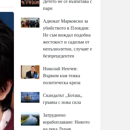
Детето не се възпитава с
пари
Адвокат Марковски за
убийството в Пловдив:
Не съм виждал подобна
жестокост и садизъм от
непълнолетни, случаят е
безпрецедентен
Николай Ненчев:
Вървим към тежка
политическа криза
Скандалът ,,Боташ,,
гръмна с нова сила
Затруднено
корабоплаване: Нивото
на река Дунав