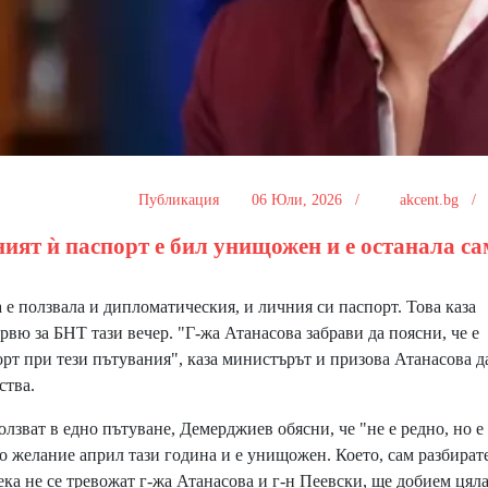
Публикация
06 Юли, 2026 /
akcent.bg 
ият ѝ паспорт е бил унищожен и е останала са
 ползвала и дипломатическия, и личния си паспорт. Това каза
ю за БНТ тази вечер. "Г-жа Атанасова забрави да поясни, че е
рт при тези пътувания", каза министърът и призова Атанасова д
лства.
лзват в едно пътуване, Демерджиев обясни, че "не е редно, но е
 желание април тази година и е унищожен. Което, сам разбират
ка не се тревожат г-жа Атанасова и г-н Пеевски, ще добием цял