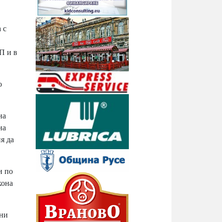
 с
П и в
о
на
на
я да
и по
кона
ани