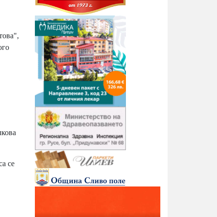
това",
ого
лкова
са се