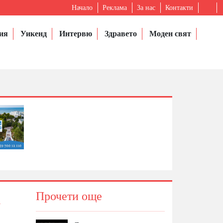
Начало
Реклама
За нас
Контакти
ия
Уикенд
Интервю
Здравето
Моден свят
а
Прочети още