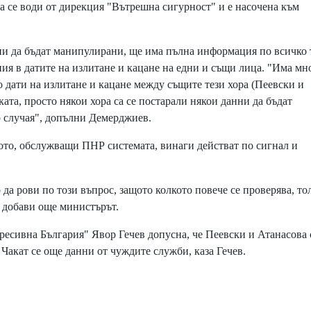
а се води от дирекция "Вътрешна сигурност" и е насочена към
ни да бъдат манипулирани, ще има пълна информация по всичко 
ия в датите на излитане и кацане на едни и същи лица. "Има мн
о дати на излитане и кацане между същите тези хора (Пеевски и
ката, просто някои хора са се постарали някои данни да бъдат
 случая", допълни Демерджиев.
то, обслужващи ПНР системата, винаги действат по сигнал и
а рови по този въпрос, защото колкото повече се проверява, то
, добави още министърът.
есивна България" Явор Гечев допусна, че Пеевски и Атанасова 
 Чакат се още данни от чуждите служби, каза Гечев.