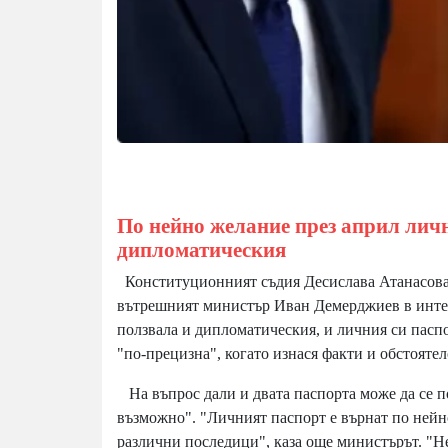
По нейно желание през април личн
дипломатическия
Конституционният съдия Десислава Атанасова е
вътрешният министър Иван Демерджиев в интерв
ползвала и дипломатическия, и личния си паспо
"по-прецизна", когато изнася факти и обстояте
На въпрос дали и двата паспорта може да се по
възможно". "Личният паспорт е върнат по нейно
различни последици", каза още министърът. "Не