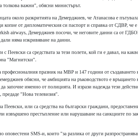
 толкова важни", обясни министърът.
цата около разкритията на Демерджиев, че Атанасова е пътувала
ди копие от дипломатическия си паспорт и справка от СДВР, че е
rkish airways, Демерджиев посочи, че неговите данни са от ГДБО
дали няма изкривяване на данни.
 Пеевски са средствата за тези полети, кой ги е давал, на какв
кона "Магнитски".
а професионалния празник на МВР и 147 години от създаването 
Демерджиев обясни, че амбицията на ръководството е връщането 
да започне именно от полицията. И изрази надежда тези действи
, предаде "Нова телевизия".
а Пеевски, или са средства на български граждани, предоставен
а ли извършено престъпление или нарушаване на санкциите по за
 оповестени SMS-и, които "за разлика от други разпространяв