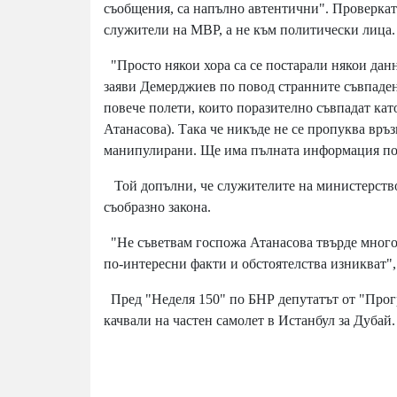
съобщения, са напълно автентични". Проверкат
служители на МВР, а не към политически лица.
"Просто някои хора са се постарали някои дан
заяви Демерджиев по повод странните съвпаден
повече полети, които поразително съвпадат кат
Атанасова). Така че никъде не се пропуква връз
манипулирани. Ще има пълната информация по
Той допълни, че служителите на министерство
съобразно закона.
"Не съветвам госпожа Атанасова твърде много д
по-интересни факти и обстоятелства изникват"
Пред "Неделя 150" по БНР депутатът от "Прогр
качвали на частен самолет в Истанбул за Дубай.