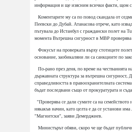
информация и ще изясним всички факти, щом са
Коментарите му са по повод скандала от седми
Пеевски до Дубай. Атанасова отрече, като изва
пътувала до Истанбул с граждански полет на Tu
момента Вътрешна сигурност в МВР проверява 
Фокусът на проверката върху стотиците полети с
основание, заобикаляни ли са санкциите по за
По-рано през деня, по време на честванията н
държавната структура за вътрешна сигурност, 
справедливостта в правоохранителната система 
бъдат последвани също от прокуратурата и съда
"Проверява се дали сумите са на семейството н
някакъв начин, като целта е да се установи им
"Магнитски", заяви Демерджиев.
Министърът обяви, скоро че ще бъдат публично