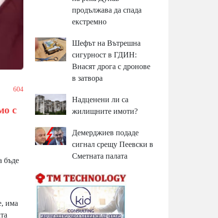
продължава да спада
екстремно
Шефът на Вътрешна
сигурност в ГДИН:
Внасят дрога с дронове
в затвора
/
604
Надценени ли са
мо с
жилищните имоти?
Демерджиев подаде
сигнал срещу Пеевски в
Сметната палата
а бъде
е, има
ата