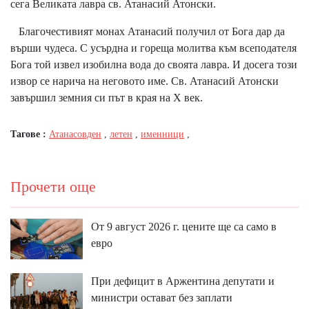
сега Великата лавра св. Атанасий Атонски.
Благочестивият монах Атанасий получил от Бога дар да
върши чудеса. С усърдна и гореща молитва към всеподателя
Бога той извел изобилна вода до своята лавра. И досега този
извор се нарича на неговото име. Св. Атанасий Атонски
завършил земния си път в края на Х век.
Тагове :
Атанасовден
,
летен
,
именници
,
Прочети още
От 9 август 2026 г. цените ще са само в
евро
При дефицит в Аржентина депутати и
министри остават без заплати