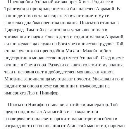
Преподобни Атанасий живял през Х век. Родил се в
Трапезунд и при кръщението си бил наречен Аврамий. В
ранно детство останал сирак. За възпитанието му се
грижела една благочестива инокиня. По-късно отишъл в
Цариград. Там той се запознал и усъвършенствал в
тогавашните науки. Още в детски години малкия Аврамий
силно желаел да служи на Бога чрез иночески трудове. Той
станал ученик на преподобни Михаил Малейн и бил
подстриган в монашество под името Атанасий. След време
отишъл в Света гора. Разчули се както големите му знания,
така и неговия свет и добродетелен монашески живот.
Мнозина започнали да му отдават почести. Уважавали го и
видните за онова време сановници и пълководци на
империята Лъв и Никифор.
По-късно Никифор става византийски император. Той
щедро подпомагал Атанасий в изграждането и
разширяването на светогорските манастири и особено в
изграждането на основания от Атанасий манастир, наричан