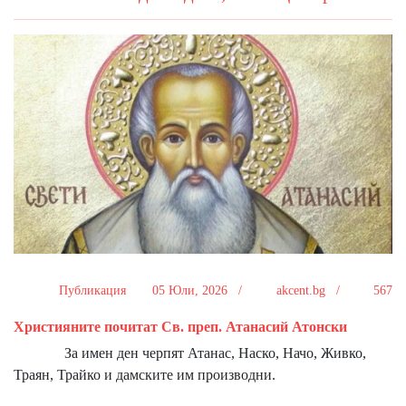
Публикация
05 Юли, 2026 /
akcent.bg /
567
Християните почитат Св. преп. Атанасий Атонски
За имен ден черпят Атанас, Наско, Начо, Живко,
Траян, Трайко и дамските им производни.