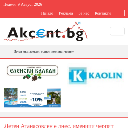
Неделя, 9 Август 2026
Начало
Реклама
За нас
Контакти
Летен Атанасовден е днес, именици черпят
Летен Атанасовден е днес, именици черпят