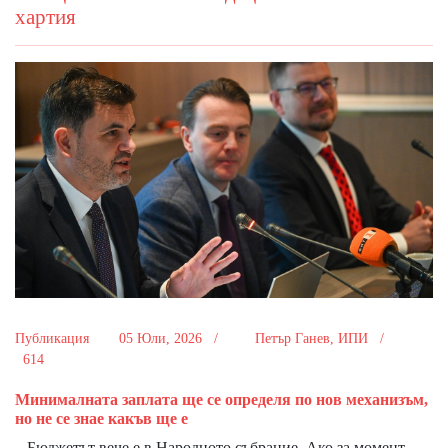
хартия
Публикация
05 Юли, 2026 /
Петър Ганев, ИПИ /
614
Минималната заплата ще се определя по нов механизъм,
но не се знае какъв ще е
Бюджетът вече е в Народното събрание. Ако за момент