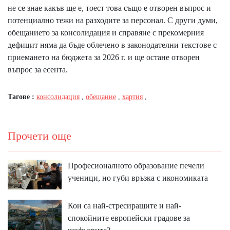
не се знае какъв ще е, тоест това също е отворен въпрос и
потенциално тежи на разходите за персонал. С други думи,
обещанието за консолидация и справяне с прекомерния
дефицит няма да бъде облечено в законодателни текстове с
приемането на бюджета за 2026 г. и ще остане отворен
въпрос за есента.
Тагове :
консолидация
,
обещание
,
хартия
,
Прочети още
Професионалното образование печели
ученици, но губи връзка с икономиката
Кои са най-стресиращите и най-
спокойните европейски градове за