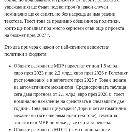
увреждания) ще бъдат под контрол (в някои случаи
номинално ще се свият), но без насреща да има реални
текстове. Тоест това са предимно обещания за политики,
които ще попаднат под много сериозен огън още с проекта
на бюджет през 2027 г.
Ето два примера с някои от най-скъпите ведомства/
политики в бюджета:
Общите разходи на МВР нарастват от под 1,5 млрд.
евро през 2023 г. до 2,2 млрд. евро през 2026 г. Големият
ръст (очаквано) е в заплатите през 2025 г. Това е цената
на автоматичните механизми. Средносрочната таблица
сега дава прогноза от 2,1 млрд. евро през 2028 г., тоест
номинално намаление на средствата в следващите две
години. Това дали ще удържи? Дори и без автоматични
механизми (все още няма нови текстове), темата за
заплатите в МВР не може да се счита за решена.
Общите разходи на МТСП (само националните