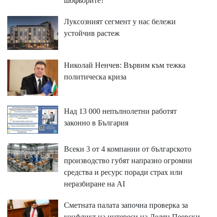
шофьорите?
Луксозният сегмент у нас бележи
устойчив растеж
Николай Ненчев: Вървим към тежка
политическа криза
Над 13 000 непълнолетни работят
законно в България
Всеки 3 от 4 компании от българското
производство губят напразно огромни
средства и ресурс поради страх или
неразбиране на AI
Сметната палата започна проверка за
конфликт на интереси на Делян Пеевски