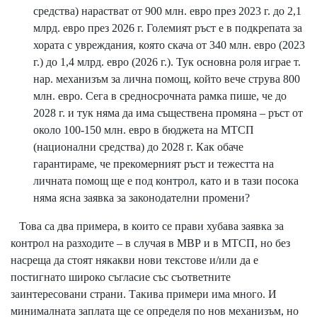
средства) нарастват от 900 млн. евро през 2023 г. до 2,1
млрд. евро през 2026 г. Големият ръст е в подкрепата за
хората с увреждания, която скача от 340 млн. евро (2023
г.) до 1,4 млрд. евро (2026 г.). Тук основна роля играе т.
нар. механизъм за лична помощ, който вече струва 800
млн. евро. Сега в средносрочната рамка пише, че до
2028 г. и тук няма да има съществена промяна – ръст от
около 100-150 млн. евро в бюджета на МТСП
(национални средства) до 2028 г. Как обаче
гарантираме, че прекомерният ръст и тежестта на
личната помощ ще е под контрол, като и в тази посока
няма ясна заявка за законодателни промени?
Това са два примера, в които се прави хубава заявка за
контрол на разходите – в случая в МВР и в МТСП, но без
насреща да стоят някакви нови текстове и/или да е
постигнато широко съгласие със съответните
заинтересовани страни. Такива примери има много. И
минималната заплата ще се определя по нов механизъм, но