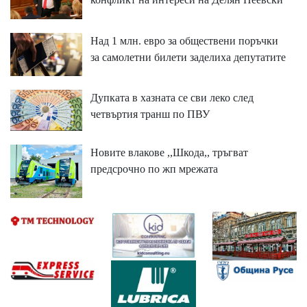
Над 1 млн. евро за обществени поръчки
за самолетни билети заделиха депутатите
Дупката в хазната се сви леко след
четвъртия транш по ПВУ
Новите влакове ,,Шкода,, тръгват
предсрочно по жп мрежата