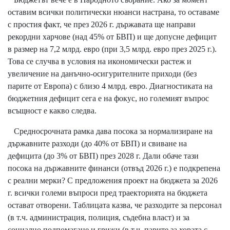
оставим всички политически нюанси настрана, то оставаме
с простия факт, че през 2026 г. държавата ще направи
рекордни харчове (над 45% от БВП) и ще допусне дефицит
в размер на 7,2 млрд. евро (при 3,5 млрд. евро през 2025 г.).
Това се случва в условия на икономически растеж и
увеличение на данъчно-осигурителните приходи (без
парите от Европа) с близо 4 млрд. евро. Диагностиката на
бюджетния дефицит сега е на фокус, но големият въпрос
всъщност е какво следва.
Средносрочната рамка дава посока за нормализиране на
държавните разходи (до 40% от БВП) и свиване на
дефицита (до 3% от БВП) през 2028 г. Дали обаче тази
посока на държавните финанси (отвъд 2026 г.) е подкрепена
с реални мерки? С предложения проект на бюджета за 2026
г. всички големи въпроси пред траекторията на бюджета
остават отворени. Таблицата казва, че разходите за персонал
(в т.ч. администрация, полиция, съдебна власт) и за
социално подпомагане и грижи (в т.ч. парите за хората с