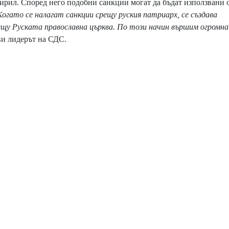
рил. Според него подобни санкции могат да бъдат използвани 
Когато се налагат санкции срещу руския патриарх, се създава
ещу Руската православна църква. По този начин вършим огромна
яви лидерът на СДС.