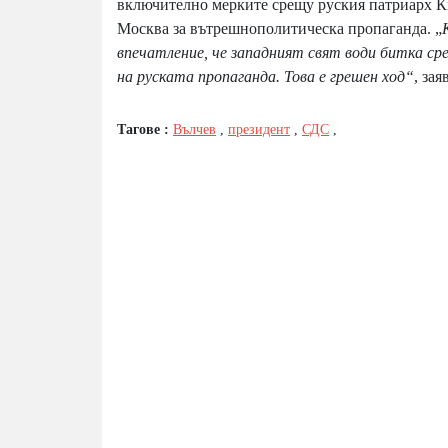
включително мерките срещу руския патриарх Ки
Москва за вътрешнополитическа пропаганда. „
впечатление, че западният свят води битка ср
на руската пропаганда. Това е грешен ход“
, за
Тагове :
Вълчев
,
президент
,
СДС
,