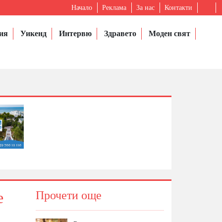
Начало
Реклама
За нас
Контакти
ия
Уикенд
Интервю
Здравето
Моден свят
е
Прочети още