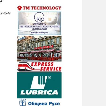
от
 услуга