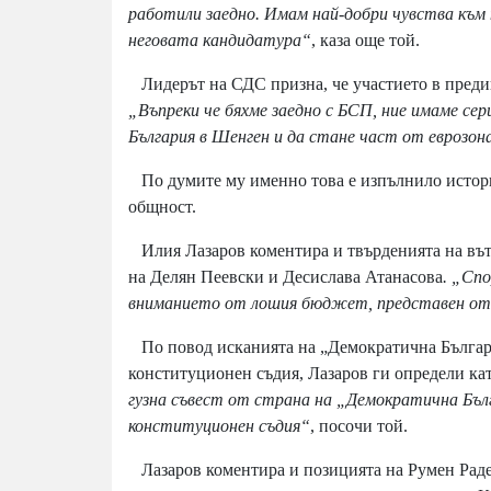
работили заедно. Имам най-добри чувства към 
неговата кандидатура“
, каза още той.
Лидерът на СДС призна, че участието в предиш
„Въпреки че бяхме заедно с БСП, ние имаме сери
България в Шенген и да стане част от еврозо
По думите му именно това е изпълнило историч
общност.
Илия Лазаров коментира и твърденията на въ
на Делян Пеевски и Десислава Атанасова
. „Сп
вниманието от лошия бюджет, представен от 
По повод исканията на „Демократична България
конституционен съдия, Лазаров ги определи ка
гузна съвест от страна на „Демократична Бълг
конституционен съдия“
, посочи той.
Лазаров коментира и позицията на Румен Радев