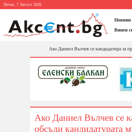
Петък, 7 Август 2026
Новини 
Винен с
Ако Даниел Вълчев се кандидатира за п
Ако Даниел Вълчев се к
обсъди кандидатурата м