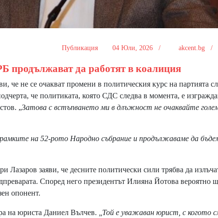
Публикация
04 Юли, 2026 /
akcent.bg 
РБ продължават да работят в коалиция
, че не се очакват промени в политическия курс на партията с
черта, че политиката, която СДС следва в момента, е изгражд
стов. „З
атова с встъпването ми в длъжност не очаквайте голе
 рамките на 52-рото Народно събрание и продължаваме да бъде
и Лазаров заяви, че десните политически сили трябва да излъча
надпреварата. Според него президентът Илияна Йотова вероятно щ
зен опонент.
а на юриста Даниел Вълчев.
„Той е уважаван юрист, с когото с