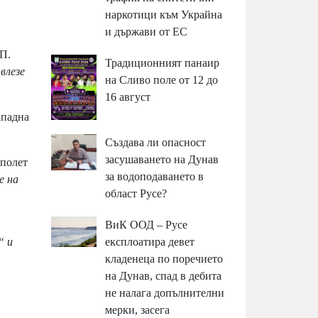
наркотици към Украйна
и държави от ЕС
СП.
Традиционният панаир
влезе
на Сливо поле от 12 до
16 август
ападна
Създава ли опасност
засушаването на Дунав
 полет
за водоподаването в
е на
област Русе?
ВиК ООД – Русе
експлоатира девет
“ и
кладенеца по поречието
на Дунав, спад в дебита
не налага допълнителни
мерки, засега