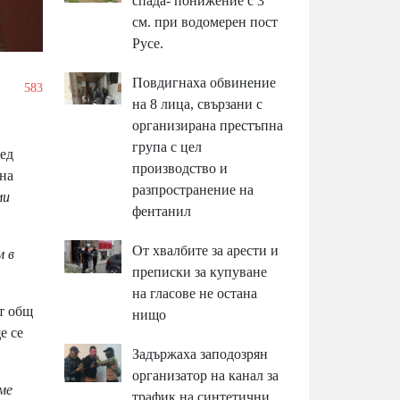
спада- понижение с 3
см. при водомерен пост
Русе.
Повдигнаха обвинение
/
583
на 8 лица, свързани с
организирана престъпна
група с цел
лед
производство и
ана
разпространение на
ми
фентанил
От хвалбите за арести и
м в
преписки за купуване
на гласове не остана
т общ
нищо
е се
Задържаха заподозрян
организатор на канал за
ме
трафик на синтетични