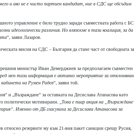
него и ако не е чисто партиен кандидат, ние в СДС ще обсъдим
ното управление е било трудно заради съвместната работа с Б
озни идеологически различия. Но влязохме в тази коалиция, за да 
ната
“, заяви Лазаров.
еската мисия на СДС – България да стане част от свободната з
трешния министър Иван Демерджиев за предполагаем съвместен
оред мен тази информация е активно мероприятие за отклоняван
кабинета на Румен Радев
“, заяви той.
“ и „Възраждане“ за оставката на Десислава Атанасова като
то политически мотивирани.
„Това е пиар акция на „Възраждане
ария“. Именно от ДБ гласуваха за Десислава Атанасова за
 относно резервите му към 21-вия пакет санкции срещу Русия,