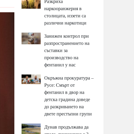
Разкриха
наркооранжерия в
столицата, иззети са
различни наркотици
Занижен контрол при
разпространението на
съставки за
производство на
фентанил у нас
Окръжна прокуратура –
Русе: Смърт от
фентанил в двор на
детска градина доведе
до разкриването на
двете престъпни групи
Дунав продължава да