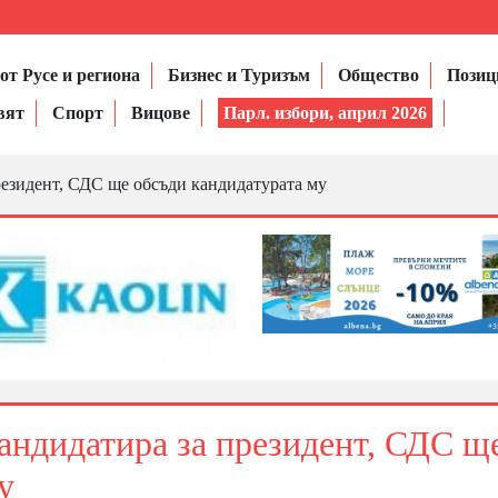
от Русе и региона
Бизнес и Туризъм
Общество
Позиц
вят
Спорт
Вицове
Парл. избори, април 2026
резидент, СДС ще обсъди кандидатурата му
андидатира за президент, СДС щ
у