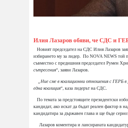
Илия Лазаров обяви, че СДС и ГЕ
Новият председател на СДС Илия Лазаров заяви
избирането му за лидер. По NOVA NEWS той под
съвместно с предишния председател Румен Хри
сътресения
“, заяви Лазаров.
„Ние сме в коалиционни отношения с ГЕРБ в
една коалиция
“, каза лидерът на СДС.
По темата за предстоящите президентски избор
кандидат, ако искат да бъдат реален фактор в 
кандидатира за държавен глава и ще бъде серио
Лазаров коментира и лансираната кандидатур