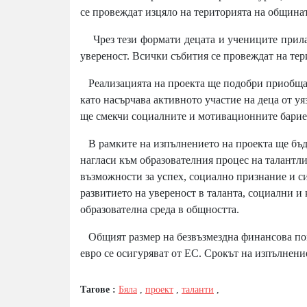
се провеждат изцяло на територията на общинат
Чрез тези формати децата и учениците прилаг
увереност. Всички събития се провеждат на тер
Реализацията на проекта ще подобри приобщава
като насърчава активното участие на деца от уя
ще смекчи социалните и мотивационните бариер
В рамките на изпълнението на проекта ще бъд
нагласи към образователния процес на талантл
възможности за успех, социално признание и с
развитието на увереност в таланта, социални 
образователна среда в общността.
Общият размер на безвъзмездна финансова помо
евро се осигуряват от ЕС. Срокът на изпълнение
Тагове :
Бяла
,
проект
,
таланти
,