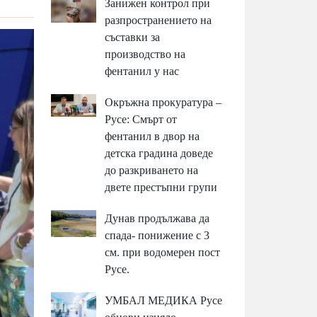
Занижен контрол при
разпространението на
съставки за
производство на
фентанил у нас
Окръжна прокуратура –
Русе: Смърт от
фентанил в двор на
детска градина доведе
до разкриването на
двете престъпни групи
Дунав продължава да
спада- понижение с 3
см. при водомерен пост
Русе.
УМБАЛ МЕДИКА Русе