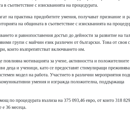
а в съответствие с изискванията на процедурата.
ат на практика придобитите умения, получават признание и р
иторията на общината в съответствие с изискванията на процеду
нето и равнопоставения достъп до дейности за развитие на тал
звими групи с майчин език различен от български. Това от своя 
и, които възпрепятстват включването им.
е повлияна мотивацията за учене, активността и положителните
иви деца и ученици, като се предоставят стимулиращи преживява
истемен модел на работа. Участието в различни мероприятия по
и комуникативни умения и изгражда положителна, поддържаща
щ по процедурата възлиза на 375 093,46 евро, от които 318 829
 е 36 месеца.