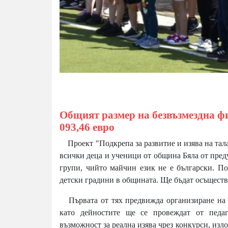
Общият размер на безвъзмездна ф
093,46 евро
Проект "Подкрепа за развитие и изява на тала
всички деца и ученици от община Бяла от пред
групи, чийто майчин език не е български. П
детски градини в общината. Ще бъдат осъщест
Първата от тях предвижда организиране на 24
като дейностите ще се провеждат от педаг
възможност за реална изява чрез конкурси, изл