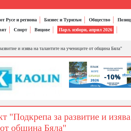
от Русе и региона
Бизнес и Туризъм
Общество
Позиц
вят
Спорт
Вицове
Парл. избори, април 2026
азвитие и изява на талантите на учениците от община Бяла"
т "Подкрепа за развитие и изява
 от община Бяла"