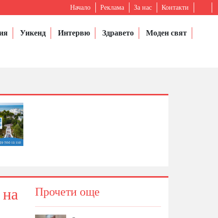
Начало
Реклама
За нас
Контакти
ия
Уикенд
Интервю
Здравето
Моден свят
 на
Прочети още