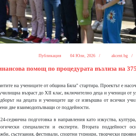
Публикация
04 Юли, 2026 /
akcent.bg 
инансова помощ по процедурата възлиза на 37
нтите на учениците от община Бяла" стартира. Проектът е насо
училищна възраст до XII клас, включително деца и ученици от 
одборът на децата и учениците ще се извършва от всички уч
вени две взаимодопълващи се поддейности.
-седмична подготовка в направления като изкуства, култура,
огически специалисти и експерти. Втората поддейност оси
ожби, състезания, фестивали, спортни турнири, творчески прояви