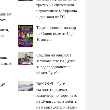
трафик на синтетични
наркотици към Украйна
азвиват
и държави от ЕС
рата.
Традиционният панаир
анти,
на Сливо поле от 12 до
страна
16 август
Създава ли опасност
ния,
засушаването на Дунав
дпомага
за водоподаването в
област Русе?
ВиК ООД – Русе
,45
експлоатира девет
кладенеца по поречието
на Дунав, спад в дебита
не налага допълнителни