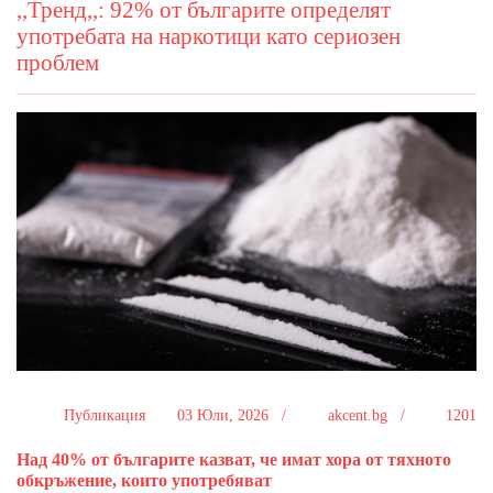
,,Тренд,,: 92% от българите определят
употребата на наркотици като сериозен
проблем
Публикация
03 Юли, 2026 /
akcent.bg /
1201
Над 40% от българите казват, че имат хора от тяхното
обкръжение, които употребяват