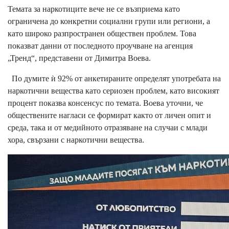
Темата за наркотиците вече не се възприема като
ограничена до конкретни социални групи или региони, а
като широко разпространен обществен проблем. Това
показват данни от последното проучване на агенция
„Тренд“, представени от Димитра Воева.
По думите ѝ 92% от анкетираните определят употребата на
наркотични вещества като сериозен проблем, като високият
процент показва консенсус по темата. Воева уточни, че
обществените нагласи се формират както от личен опит и
среда, така и от медийното отразяване на случаи с млади
хора, свързани с наркотични вещества.