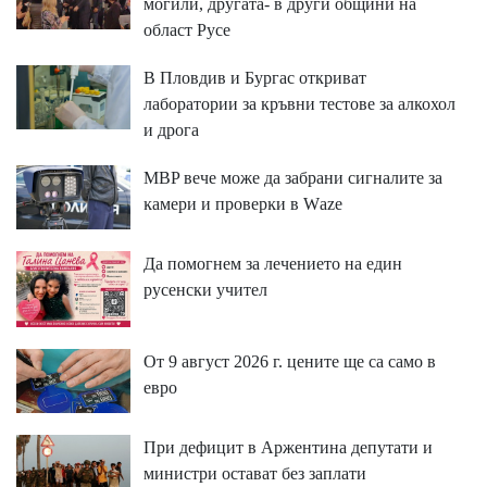
могили, другата- в други общини на
област Русе
В Пловдив и Бургас откриват
лаборатории за кръвни тестове за алкохол
и дрога
MBP вeчe мoжe дa зaбpaни cигнaлитe зa
ĸaмepи и пpoвepĸи в Wаzе
Да помогнем за лечението на един
русенски учител
От 9 август 2026 г. цените ще са само в
евро
При дефицит в Аржентина депутати и
министри остават без заплати