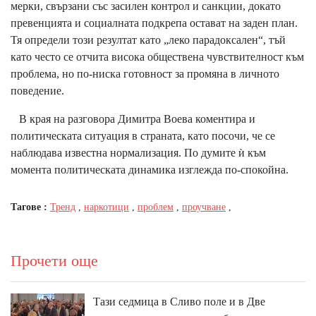
мерки, свързани със засилен контрол и санкции, докато
превенцията и социалната подкрепа остават на заден план.
Тя определи този резултат като „леко парадоксален“, тъй
като често се отчита висока обществена чувствителност към
проблема, но по-ниска готовност за промяна в личното
поведение.
В края на разговора Димитра Воева коментира и
политическата ситуация в страната, като посочи, че се
наблюдава известна нормализация. По думите ѝ към
момента политическата динамика изглежда по-спокойна.
Тагове :
Тренд
,
наркотици
,
проблем
,
проучване
,
Прочети още
Тази седмица в Сливо поле и в Две