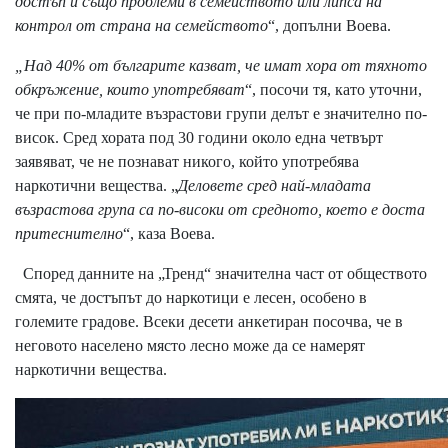
достъп и също проблеми в семейството или липса на
контрол от страна на семейството
“, допълни Воева.
„Над 40% от българите казват, че имат хора от тяхното
обкръжение, които употребяват
“, посочи тя, като уточни,
че при по-младите възрастови групи делът е значително по-
висок. Сред хората под 30 години около една четвърт
заявяват, че не познават никого, който употребява
наркотични вещества. „
Деловете сред най-младата
възрастова група са по-високи от средното, което е доста
притеснително
“, каза Воева.
Според данните на „Тренд“ значителна част от обществото
смята, че достъпът до наркотици е лесен, особено в
големите градове. Всеки десети анкетиран посочва, че в
неговото населено място лесно може да се намерят
наркотични вещества.