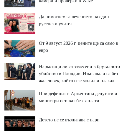
ĸaмepи и пpoвepĸи в Wаzе
Да помогнем за лечението на един
русенски учител
От 9 август 2026 г. цените ще са само в
евро
Наркотици ли са замесени в бруталното
убийство в Пловдив: Измъчвали са без
жал човек, който се е молил и плакал
При дефицит в Аржентина депутати и
министри остават без заплати
Детето не се възпитава с пари