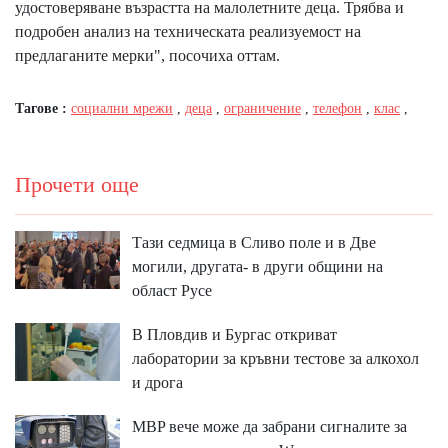
удостоверяване възрастта на малолетните деца. Трябва и
подробен анализ на техническата реализуемост на
предлаганите мерки", посочиха оттам.
Тагове :
социални мрежи
,
деца
,
ограничение
,
телефон
,
клас
,
Прочети още
Тази седмица в Сливо поле и в Две
могили, другата- в други общини на
област Русе
В Пловдив и Бургас откриват
лаборатории за кръвни тестове за алкохол
и дрога
MBP вeчe мoжe дa зaбpaни cигнaлитe зa