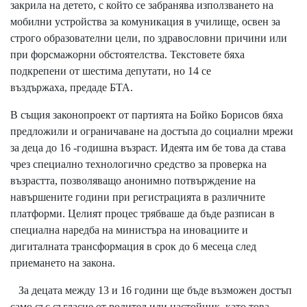
закрила на детето, с който се забранява използването на
мобилни устройства за комуникация в училище, освен за
строго образователни цели, по здравословни причини или
при форсмажорни обстоятелства. Текстовете бяха
подкрепени от шестима депутати, но 14 се
въздържаха, предаде БТА.
В същия законопроект от партията на Бойко Борисов бяха
предложили и ограничаване на достъпа до социални мрежи
за деца до 16 -годишна възраст. Идеята им бе това да става
чрез специално технологично средство за проверка на
възрастта, позволяващо анонимно потвърждение на
навършените години при регистрацията в различните
платформи. Целият процес трябваше да бъде разписан в
специална наредба на министъра на иновациите и
дигиталната трансформация в срок до 6 месеца след
приемането на закона.
За децата между 13 и 16 години ще бъде възможен достъп
само със съгласие от родител или настойник, като това