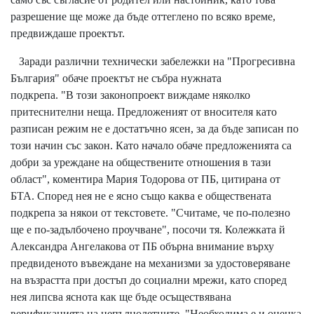
разрешение ще може да бъде оттеглено по всяко време,
предвиждаше проектът.
Заради различни технически забележки на "Прогресивна
България" обаче проектът не събра нужната
подкрепа. "В този законопроект виждаме няколко
притеснителни неща. Предложеният от вносителя като
разписан режим не е достатъчно ясен, за да бъде записан по
този начин със закон. Като начало обаче предложенията са
добри за уреждане на обществените отношения в тази
област", коментира Мария Тодорова от ПБ, цитирана от
БТА. Според нея не е ясно също каква е обществената
подкрепа за някои от текстовете. "Считаме, че по-полезно
ще е по-задълбочено проучване", посочи тя. Колежката й
Александра Ангелакова от ПБ обърна внимание върху
предвиденото въвеждане на механизми за удостоверяване
на възрастта при достъп до социални мрежи, като според
нея липсва яснота как ще бъде осъществявана
верификацията на непълнолетните. "Необходима е и оценка