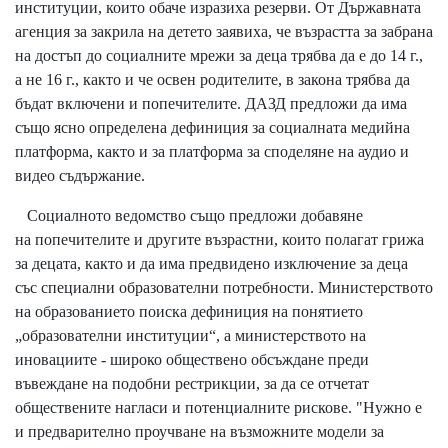
институции, които обаче изразиха резерви. От Държавната
агенция за закрила на детето заявиха, че възрастта за забрана
на достъп до социалните мрежи за деца трябва да е до 14 г.,
а не 16 г., както и че освен родителите, в закона трябва да
бъдат включени и попечителите. ДАЗД предложи да има
също ясно определена дефиниция за социалната медийна
платформа, както и за платформа за споделяне на аудио и
видео съдържание.
Социалното ведомство също предложи добавяне
на попечителите и другите възрастни, които полагат грижа
за децата, както и да има предвидено изключение за деца
със специални образователни потребности. Министерството
на образованието поиска дефиниция на понятието
„образователни институции“, а министерството на
иновациите - широко обществено обсъждане преди
въвеждане на подобни рестрикции, за да се отчетат
обществените нагласи и потенциалните рискове. "Нужно е
и предварително проучване на възможните модели за