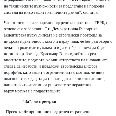
на техническите възможности за предлагане на подобна
система на ниво защита на личните данни", смята тя.
Част от останалите партии подкрепиха проекта на ГЕРБ, но
отново със забележки. От „Демократична България“
акцентираха върху липсата на европейски портфейл за
цифрова идентичност, както и върху това, че без разговори с
децата и родителите, каквато и да е забрана няма да бъде
истински работеща. Красимир Вълчев, който е сред
вносителите, подчерта, че министерството на иновациите
следва да изработи и предложи европейския цифров
портфейл, като защити ограниченията с мотива, че няма
опасност с тях децата да станат „дигитални отшелници“,
напротив - по-големи са рисковете от поражения
върху мозъка на подрастващите.
"За", но с резерви
Проектът бе принципно подкрепен от различни