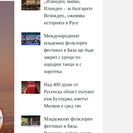
,,Илинден, майко,
Илинден – за българите
Великден,, оживява
историята в Русе
Международният
младежки фолклорен
фестивал в Бяла ще бъде
закрит с уроци по
народни танци и с
хоротека
Над 400 души от
Русенска област пътуват
към Бузлуджа, кметът
Милков е сред тях
Младежкият фолклорен
фестивал в Бяла,