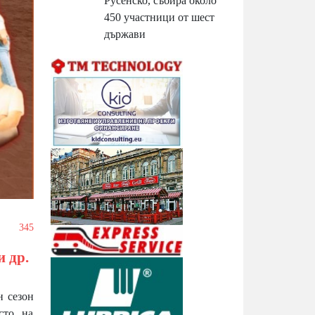
Русенско, събира около
450 участници от шест
държави
/
345
и др.
н сезон
сто на