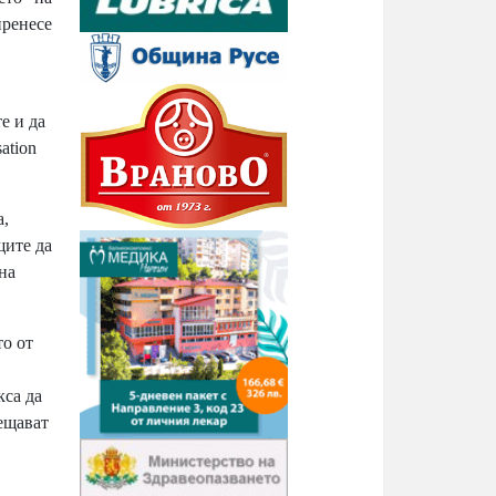
ренесе
е и да
ation
а,
щите да
на
о от
кса да
ещават