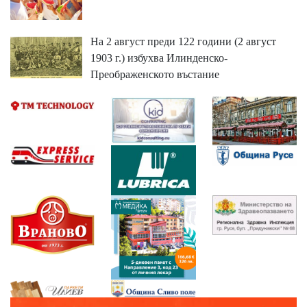
На 2 август преди 122 години (2 август
1903 г.) избухва Илинденско-
Преображенското въстание