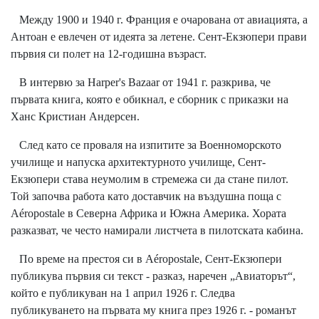
Между 1900 и 1940 г. Франция е очарована от авиацията, а
Антоан е евлечен от идеята за летене. Сент-Екзюпери прави
първия си полет на 12-годишна възраст.
В интервю за Harper's Bazaar от 1941 г. разкрива, че
първата книга, която e обикнал, е сборник с приказки на
Ханс Кристиан Андерсен.
След като се проваля на изпитите за Военноморското
училище и напуска архитектурното училище, Сент-
Екзюпери става неумолим в стремежа си да стане пилот.
Той започва работа като доставчик на въздушна поща с
Aéropostale в Северна Африка и Южна Америка. Хората
разказват, че често намирали листчета в пилотската кабина.
По време на престоя си в Aéropostale, Сент-Екзюпери
публикува първия си текст - разказ, наречен „Авиаторът“,
който е публикуван на 1 април 1926 г. Следва
публикуването на първата му книга през 1926 г. - романът