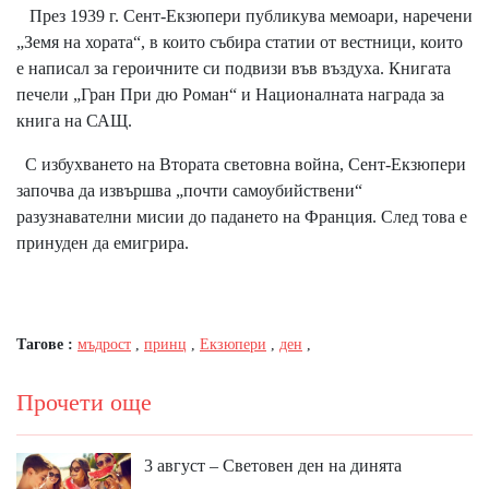
През 1939 г. Сент-Екзюпери публикува мемоари, наречени
„Земя на хората“, в които събира статии от вестници, които
е написал за героичните си подвизи във въздуха. Книгата
печели „Гран При дю Роман“ и Националната награда за
книга на САЩ.
С избухването на Втората световна война, Сент-Екзюпери
започва да извършва „почти самоубийствени“
разузнавателни мисии до падането на Франция. След това е
принуден да емигрира.
Тагове :
мъдрост
,
принц
,
Екзюпери
,
ден
,
Прочети още
3 август – Световен ден на динята