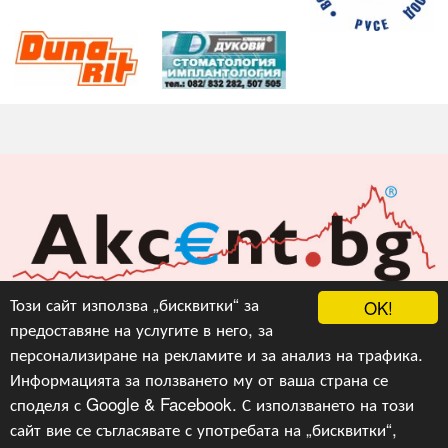
Акцент БГ ЕООД
Този сайт използва „бисквитки“ за
OK!
предоставяне на услугите в него, за
info@akcent.bg
персонализиране на рекламите и за анализ на трафика.
Facebook
Информацията за ползването му от ваша страна се
споделя с Google & Facebook. С използването на този
сайт вие се съгласявате с употребата на „бисквитки“,
Copyright © 2010, 2016, 2018-2022, 2023, v.3.0,
Акцент
БГ ЕООД
, Уеб Дизайн и програмиране :
Гейт.БГ