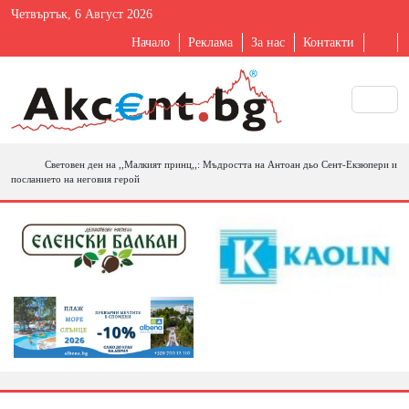
Четвъртък, 6 Август 2026
Начало
Реклама
За нас
Контакти
Световен ден на ,,Малкият принц,,: Мъдростта на Антоан дьо Сент-Екзюпери и
посланието на неговия герой