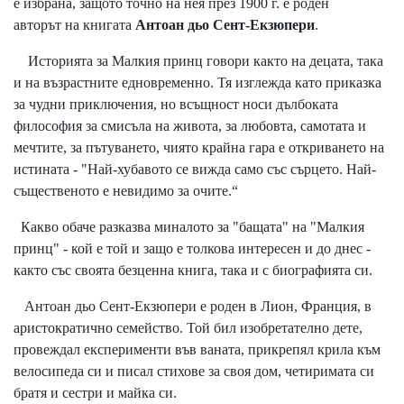
е избрана, защото точно на нея през 1900 г. е роден
авторът на книгата
Антоан дьо Сент-Екзюпери
.
Историята за Малкия принц говори както на децата, така
и на възрастните едновременно. Тя изглежда като приказка
за чудни приключения, но всъщност носи дълбоката
философия за смисъла на живота, за любовта, самотата и
мечтите, за пътуването, чиято крайна гара е откриването на
истината - "Най-хубавото се вижда само със сърцето. Най-
същественото е невидимо за очите.“
Какво обаче разказва миналото за "бащата" на "Малкия
принц" - кой е той и защо е толкова интересен и до днес -
както със своята безценна книга, така и с биографията си.
Антоан дьо Сент-Екзюпери е роден в Лион, Франция, в
аристократично семейство. Той бил изобретателно дете,
провеждал експерименти във ваната, прикрепял крила към
велосипеда си и писал стихове за своя дом, четиримата си
братя и сестри и майка си.