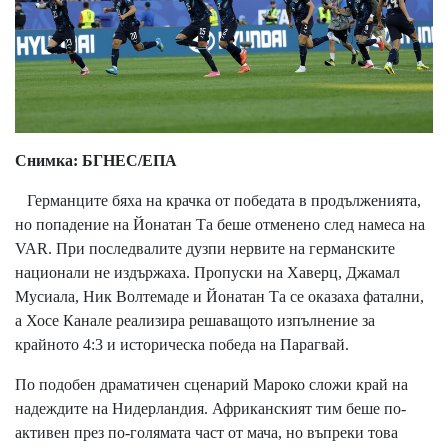
Снимка: БГНЕС/ЕПА
Германците бяха на крачка от победата в продълженията,
но попадение на Йонатан Та беше отменено след намеса на
VAR. При последвалите дузпи нервите на германските
национали не издържаха. Пропуски на Хаверц, Джамал
Мусиала, Ник Волтемаде и Йонатан Та се оказаха фатални,
а Хосе Канале реализира решаващото изпълнение за
крайното 4:3 и историческа победа на Парагвай.
По подобен драматичен сценарий Мароко сложи край на
надеждите на Нидерландия. Африканският тим беше по-
активен през по-голямата част от мача, но въпреки това