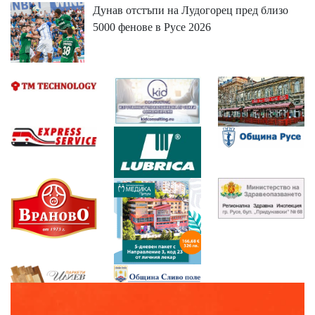
Дунав отстъпи на Лудогорец пред близо
5000 фенове в Русе 2026