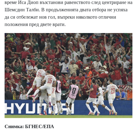
време Иса Диоп възстанови равенството след центриране на
Шемсдин Талби. В продълженията двата отбора не успяха
да си отбележат нов гол, въпреки няколкото отлични
положения пред двете врати.
Снимка: БГНЕС/ЕПА