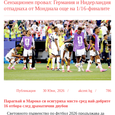
Сензационен провал: Германия и Нидерландия
отпаднаха от Мондиала още на 1/16-финалите
Публикация
30 Юни, 2026 /
akcent.bg /
786
Парагвай и Мароко си осигуриха място сред най-добрите
16 отбора след драматични двубои
Световното първенство по футбол 2026 продължава да