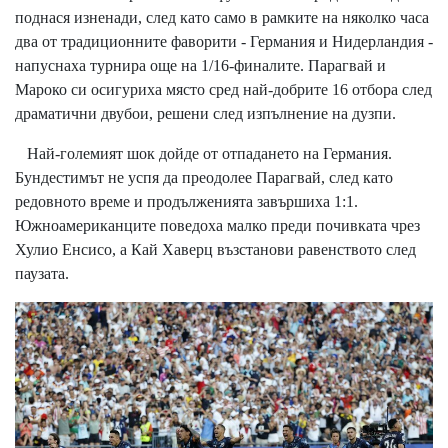
поднася изненади, след като само в рамките на няколко часа
два от традиционните фаворити - Германия и Нидерландия -
напуснаха турнира още на 1/16-финалите. Парагвай и
Мароко си осигуриха място сред най-добрите 16 отбора след
драматични двубои, решени след изпълнение на дузпи.
Най-големият шок дойде от отпадането на Германия.
Бундестимът не успя да преодолее Парагвай, след като
редовното време и продълженията завършиха 1:1.
Южноамериканците поведоха малко преди почивката чрез
Хулио Енсисо, а Кай Хаверц възстанови равенството след
паузата.