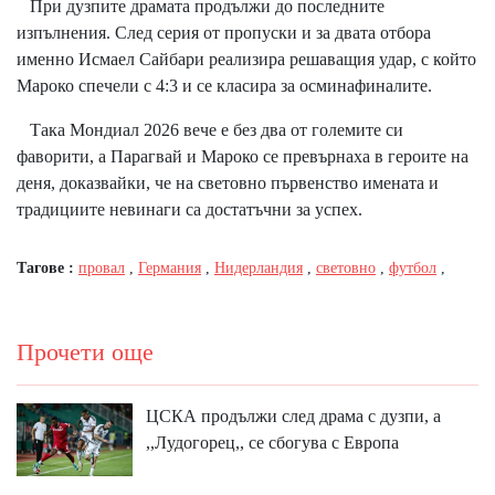
При дузпите драмата продължи до последните
изпълнения. След серия от пропуски и за двата отбора
именно Исмаел Сайбари реализира решаващия удар, с който
Мароко спечели с 4:3 и се класира за осминафиналите.
Така Мондиал 2026 вече е без два от големите си
фаворити, а Парагвай и Мароко се превърнаха в героите на
деня, доказвайки, че на световно първенство имената и
традициите невинаги са достатъчни за успех.
Тагове :
провал
,
Германия
,
Нидерландия
,
световно
,
футбол
,
Прочети още
ЦСКА продължи след драма с дузпи, а
,,Лудогорец,, се сбогува с Европа