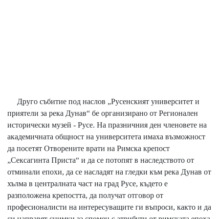
Друго събитие под наслов „Русенският университет и
приятели за река Дунав“ бе организирано от Регионален
исторически музей - Русе. На празничния ден членовете на
академичната общност на университета имаха възможност
да посетят Отворените врати на Римска крепост
„Сексагинта Приста“ и да се потопят в наследството от
отминали епохи, да се насладят на гледки към река Дунав от
хълма в централната част на град Русе, където е
разположена крепостта, да получат отговор от
професионалисти на интересуващите ги въпроси, както и да
си направят снимки за спомен с атрибути от римската епоха