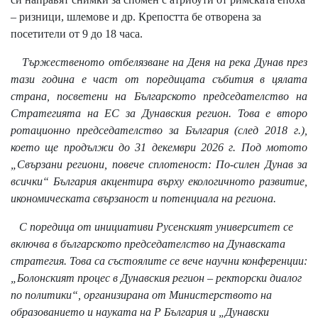
– ризници, шлемове и др. Крепостта бе отворена за
посетители от 9 до 18 часа.
Тържественото отбелязване на Деня на река Дунав през
тази година е част от поредицата събития в цялата
страна, посветени на Българското председателство на
Стратегията на ЕС за Дунавския регион. Това е второ
ротационно председателство за България (след 2018 г.),
което ще продължи до 31 декември 2026 г. Под мотото
„Свързани региони, повече сплотеност: По-силен Дунав за
всички“ България акцентира върху екологичното развитие,
икономическата свързаност и потенциала на региона.
С поредица от инициативи Русенският университет се
включва в българското председателство на Дунавската
стратегия. Това са състоялите се вече научни конференции:
„Болонският процес в Дунавския регион – ректорски диалог
по политики“, организирана от Министерството на
образованието и науката на Р България и „Дунавски