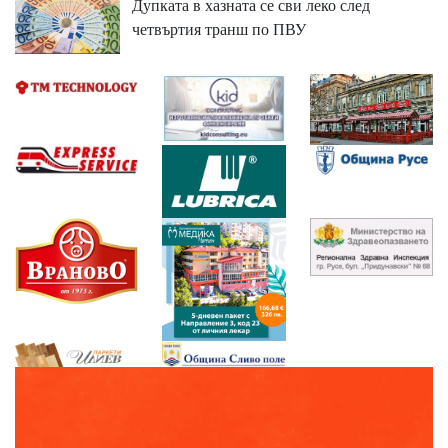
Дупката в хазната се сви леко след
четвъртия транш по ПВУ