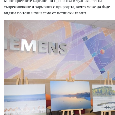
Многоцветните картини ни пренесоха в чудния свят на
съпреживяване и хармония с природата, която може да бъде
видяна по този начин само от истински талант.