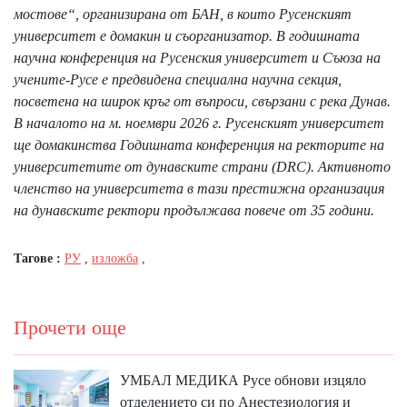
мостове“, организирана от БАН, в които Русенският
университет е домакин и съорганизатор. В годишната
научна конференция на Русенския университет и Съюза на
учените-Русе е предвидена специална научна секция,
посветена на широк кръг от въпроси, свързани с река Дунав.
В началото на м. ноември 2026 г. Русенският университет
ще домакинства Годишната конференция на ректорите на
университетите от дунавските страни (DRC). Активното
членство на университета в тази престижна организация
на дунавските ректори продължава повече от 35 години.
Тагове :
РУ
,
изложба
,
Прочети още
УМБАЛ МЕДИКА Русе обнови изцяло
отделението си по Анестезиология и