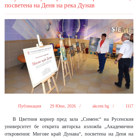
посветена на Деня на река Дунав
Публикация
29 Юни, 2026 /
akcent.bg /
1117
В Цветния корнер пред зала „Сименс“ на Русенския
университет бе открита авторска изложба „Академични
откровения: Мигове край Дунава“, посветена на Деня на