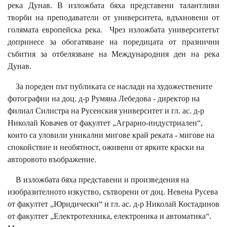
река Дунав. В изложбата бяха представени талантливи
творби на преподаватели от университета, вдъхновени от
голямата европейска река. Чрез изложбата университетът
допринесе за обогатяване на поредицата от празнични
събития за отбелязване на Международния ден на река
Дунав.
За пореден път публиката се наслади на художествените
фотографии на доц. д-р Румяна Лебедова - директор на
филиал Силистра на Русенския университет и гл. ас. д-р
Николай Ковачев от факултет „Аграрно-индустриален“,
които са уловили уникални мигове край реката - мигове на
спокойствие и необятност, оживени от ярките краски на
авторовото въображение.
В изложбата бяха представени и произведения на
изобразителното изкуство, сътворени от доц. Невена Русева
от факултет „Юридически“ и гл. ас. д-р Николай Костадинов
от факултет „Електротехника, електроника и автоматика“.