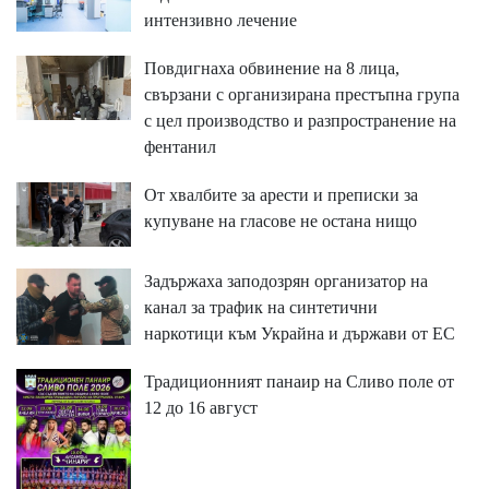
интензивно лечение
Повдигнаха обвинение на 8 лица,
свързани с организирана престъпна група
с цел производство и разпространение на
фентанил
От хвалбите за арести и преписки за
купуване на гласове не остана нищо
Задържаха заподозрян организатор на
канал за трафик на синтетични
наркотици към Украйна и държави от ЕС
Традиционният панаир на Сливо поле от
12 до 16 август