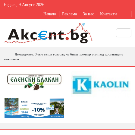
Неделя, 9 Август 2026
Начало
Реклама
За нас
Контакти
Демерджиев: Злите езици говорят, че бивш премиер стои зад доставящите
мантинели