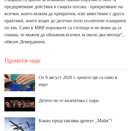
предприемаме действия в същата посока - прекратяване на
всички, които можем да прекратим, или заместване с други
практики, които водят до десетки пъти по-евтини плащания
по тях. Само в МВР поръчките са стотици и не може да се
очаква, че можем да обхванем всички за около два месеца",
обясни Демерджиев.
Прочети още
От 9 август 2026 г. цените ще са само в
евро
Детето не се възпитава с пари
Какво представлява дронът ,,Майя"?