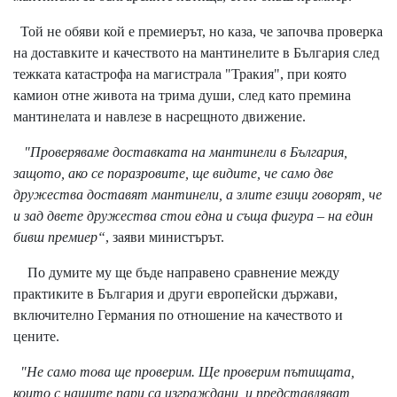
Той не обяви кой е премиерът, но каза, че започва проверка
на доставките и качеството на мантинелите в България след
тежката катастрофа на магистрала "Тракия", при която
камион отне живота на трима души, след като премина
мантинелата и навлезе в насрещното движение.
"Проверяваме доставката на мантинели в България,
защото, ако се поразровите, ще видите, че само две
дружества доставят мантинели, а злите езици говорят, че
и зад двете дружества стои една и съща фигура – на един
бивш премиер“
, заяви министърът.
По думите му ще бъде направено сравнение между
практиките в България и други европейски държави,
включително Германия по отношение на качеството и
цените.
"Не само това ще проверим. Ще проверим пътищата,
които с нашите пари са изграждани, и представляват