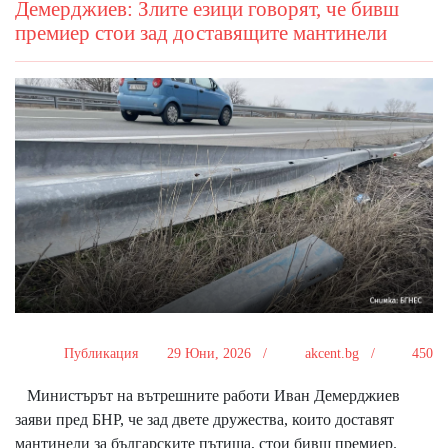
Демерджиев: Злите езици говорят, че бивш
премиер стои зад доставящите мантинели
Публикация
29 Юни, 2026 /
akcent.bg /
450
Министърът на вътрешните работи Иван Демерджиев
заяви пред БНР, че зад двете дружества, които доставят
мантинели за българските пътища, стои бивш премиер.