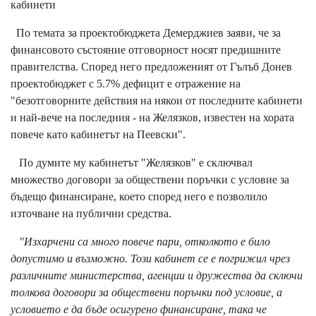
кабинети
По темата за проектобюджета Демерджиев заяви, че за
финансовото състояние отговорност носят предишните
правителства. Според него предложеният от Гълъб Донев
проектобюджет с 5.7% дефицит е отражение на
"безотговорните действия на някои от последните кабинети
и най-вече на последния - на Желязков, известен на хората
повече като кабинетът на Пеевски".
По думите му кабинетът "Желязков" е сключвал
множество договори за обществени поръчки с условие за
бъдещо финансиране, което според него е позволило
източване на публични средства.
"Изхарчени са много повече пари, отколкото е било
допустимо и възможно. Този кабинет се е погрижил чрез
различните министерства, агенции и дружества да сключи
толкова договори за обществени поръчки под условие, а
условието е да бъде осигурено финансиране, така че