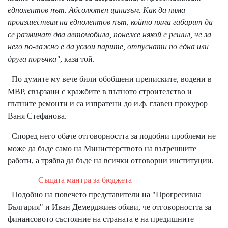
еднолентов път. Абсолютен цинизъм. Как да няма
произшествия на еднолентов път, който няма габарит да
се разминат два автомобила, понеже някой е решил, че за
него по-важно е да усвои парите, отпуснати по една или
друга поръчка"
, каза той.
По думите му вече били обобщени преписките, водени в
МВР, свързани с кражбите в пътното строителство и
пътните ремонти и са изпратени до и.ф. главен прокурор
Ваня Стефанова.
Според него обаче отговорността за подобни проблеми не
може да бъде само на Министерството на вътрешните
работи, а трябва да бъде на всички отговорни институции.
Същата мантра за бюджета
Подобно на повечето представители на "Прогресивна
България" и Иван Демерджиев обяви, че отговорността за
финансовото състояние на страната е на предишните