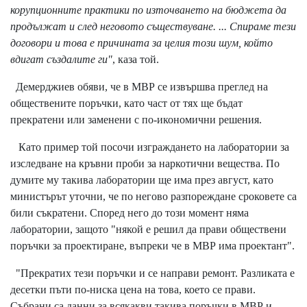
корупционните практики по източването на бюджета да
продължат и след неговото съществуване. ... Спираме тези
договори и това е причината за целия този шум, който
вдигат създалите ги"
, каза той.
Демерджиев обяви, че в МВР се извършва преглед на
обществените поръчки, като част от тях ще бъдат
прекратени или заменени с по-икономични решения.
Като пример той посочи изграждането на лаборатории за
изследване на кръвни проби за наркотични вещества. По
думите му такива лаборатории ще има през август, като
министърът уточни, че по негово разпореждане сроковете са
били съкратени. Според него до този момент няма
лаборатории, защото "някой е решил да прави обществени
поръчки за проектиране, въпреки че в МВР има проектант".
"Прекратих тези поръчки и се направи ремонт. Разликата е
десетки пъти по-ниска цена на това, което се прави.
Събрани са данни за всякакви такива поръчки в МВР и