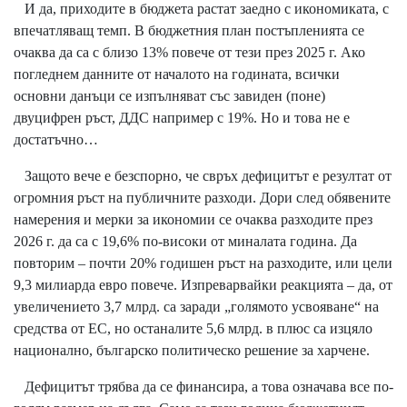
И да, приходите в бюджета растат заедно с икономиката, с
впечатляващ темп. В бюджетния план постъпленията се
очаква да са с близо 13% повече от тези през 2025 г. Ако
погледнем данните от началото на годината, всички
основни данъци се изпълняват със завиден (поне)
двуцифрен ръст, ДДС например с 19%. Но и това не е
достатъчно…
Защото вече е безспорно, че свръх дефицитът е резултат от
огромния ръст на публичните разходи. Дори след обявените
намерения и мерки за икономии се очаква разходите през
2026 г. да са с 19,6% по-високи от миналата година. Да
повторим – почти 20% годишен ръст на разходите, или цели
9,3 милиарда евро повече. Изпреварвайки реакцията – да, от
увеличението 3,7 млрд. са заради „голямото усвояване“ на
средства от ЕС, но останалите 5,6 млрд. в плюс са изцяло
национално, българско политическо решение за харчене.
Дефицитът трябва да се финансира, а това означава все по-