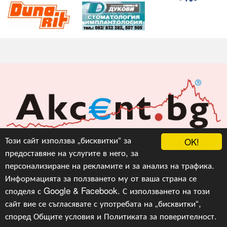
Акцент БГ ЕООД
Този сайт използва „бисквитки“ за
OK!
предоставяне на услугите в него, за
info@akcent.bg
персонализиране на рекламите и за анализ на трафика.
Facebook
Информацията за ползването му от ваша страна се
споделя с Google & Facebook. С използването на този
сайт вие се съгласявате с употребата на „бисквитки“,
Copyright © 2010, 2016, 2018-2022, 2023, v.3.0,
Акцент
БГ ЕООД
, Уеб Дизайн и програмиране :
Гейт.БГ
според
Общите условия
и
Политиката за поверителност
.