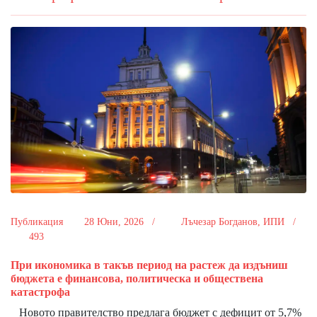
Публикация
28 Юни, 2026 /
Лъчезар Богданов, ИПИ /
493
При икономика в такъв период на растеж да издъниш
бюджета е финансова, политическа и обществена
катастрофа
Новото правителство предлага бюджет с дефицит от 5,7%