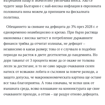
вътрешния пазар и значително увеличава вноса. Ако се
чудите защо България е с най-висока инфлация в еврозоната
половината вина можем да припишем на фискалната
политика.
Обещанието за свиване на дефицита до 3% през 2028 г. е
едновременно неамбициозно и крехко. При бързо растяща
икономика с висока заетост и потребление държавните
финанси трябва да отчитат излишък, не дефицит –
независимо в какъв размер; това се е случвало в подобни
периоди на растеж в двете десетилетия до пандемията. Но
дори таванът от 3 процента може да се окаже не толкова
лесен за достигане, и то не само заради очаквания силен
натиск от всякакви лобита и съсловия за повече разходи, а
защото допуска, че макроикономическата картина ще остане
все така благоприятна. А това означава, че всеки шок от
външната среда, всяко влошаване на конюнктурата ще свие
очакваните приходи, а оттам – ще раздуе отново дефицита.