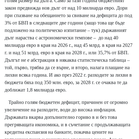
голям размер на дълга. Само за тази година бюджетният
закон предвижда нов дълг от над 10 милиарда евро. Дори
при спазване на обещанието за свиване на дефицита до под
3% от БВП в следващите две години (защо това ще бъде
подложено на политическо изпитание –
тук
) държавният
дълг нараства с астрономически темпове – до над 40
милиарда евро в края на 2026 г., над 45 млрд. в края на 2027
г. и над 51 млрд. евро в края на 2028 г., или 35,7% от БВП.
Дългът не е абстракция в някаква статистическа таблица –
той, първо, трябва да се върне, и второ, налага плащане на
лихви всяка година. И ако през 2022 г. разходите за лихви в
бюджета бяха под 350 млн. евро, за 2028 г. се очаква те да
доближат 1,8 милиарда евро.
Трайно голям бюджетен дефицит, причинен от огромно
увеличение на разходите, води до висока инфлация.
Държавата вкарва допълнително гориво в и без това
прегряващата икономика, и в съчетание с продължаващата
кредитна експанзия на банките, покачва цените на