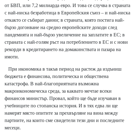
от БВП, или 7,2 милиарда евро. И това се случва в страната
с най-ниска безработица в Европейския съюз – и най-ниска
откакто се събират данни; в страната, която постига най-
бързо догонване на средно европейските доходи след
пандемията и най-бързо увеличение на заплатите в ЕС; в
страната с най-голям ръст на потреблението в ЕС и с нови
рекорди в кредитирането на домакинствата и пазара на
имоти.
При икономика в такъв период на растеж да издъниш
бюджета е финансова, политическа и обществена
катастрофа. В най-благоприятната възможна
макроикономическа среда, за каквато мечтае всеки
финансов министър. Провал, който ще бъде изучаван в
учебниците по стопанска история. И в тях едва ли ще
намерят място опитите за прехвърляне на вина между
партиите, на които сме свидетели тези дни и последните
месеци.