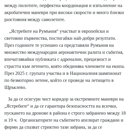
между пилотите, перфектна координация и изпълнение на
акробатични маневри при високи скорости и много близки
разстояния между самолетите.
„Ястребите на Румъния“ участват в европейски и
световни първенства, постигайки най-добри резултати.
През годините те успешно са представяли Румъния на
множество международни аеронавтични ралита и събития,
впечатлявайки публиката с адреналин, прецизност и
страстта към летенето, която обединява членовете на екипа.
През 2025 г. групата участва и в Националния шампионат
по безмоторно летене, който се проведе на летището в
Щръклево.
За да се осигури чист коридор за екстремните маневри на
„Ястребите“ и да се гарантира безопасността на всички,
пускането на дронове в района е строго забранено между 18
и 19 ч. Организаторите на събитието апелират граждани и
фирми да спазват стриктно тази забрана, за да се