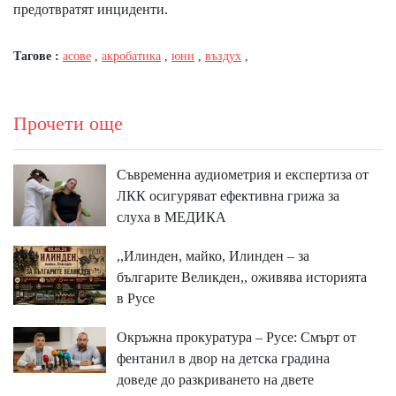
предотвратят инциденти.
Тагове :
асове
,
акробатика
,
юни
,
въздух
,
Прочети още
Съвременна аудиометрия и експертиза от
ЛКК осигуряват ефективна грижа за
слуха в МЕДИКА
,,Илинден, майко, Илинден – за
българите Великден,, оживява историята
в Русе
Окръжна прокуратура – Русе: Смърт от
фентанил в двор на детска градина
доведе до разкриването на двете