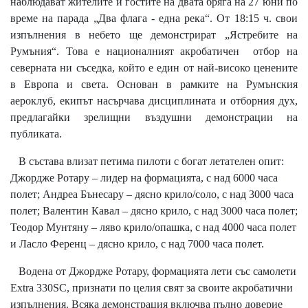
наблюдават жителите и гостите на двата бряга на 27 юни по
време на парада „Два флага - една река“. От 18:15 ч. свои
изпълнения в небето ще демонстрират „Ястребите на
Румъния“. Това е националният акробатичен отбор на
северната ни съседка, който е един от най-високо ценените
в Европа и света. Основан в рамките на Румънския
аероклуб, екипът насърчава дисциплината и отборния дух,
предлагайки зрелищни въздушни демонстрации на
публиката.
В състава влизат петима пилоти с богат летателен опит:
Джордже Ротару – лидер на формацията, с над 6000 часа
полет; Андреа Бънесару – дясно крило/соло, с над 3000 часа
полет; Валентин Кавал – дясно крило, с над 3000 часа полет;
Теодор Мунтяну – ляво крило/опашка, с над 4000 часа полет
и Ласло Ференц – дясно крило, с над 7000 часа полет.
Водена от Джордже Ротару, формацията лети със самолети
Extra 330SC, признати по целия свят за своите акробатични
изпълнения. Всяка демонстрация включва пълно доверие