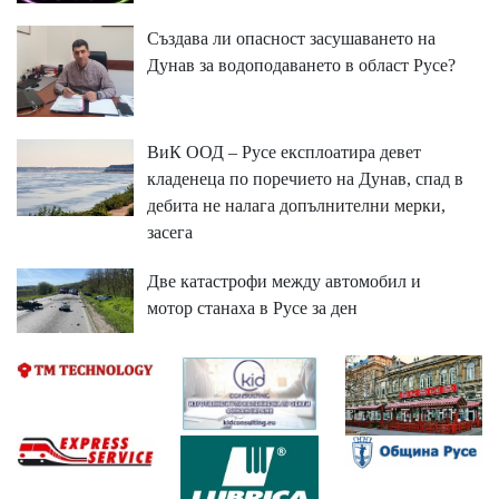
Създава ли опасност засушаването на
Дунав за водоподаването в област Русе?
ВиК ООД – Русе експлоатира девет
кладенеца по поречието на Дунав, спад в
дебита не налага допълнителни мерки,
засега
Две катастрофи между автомобил и
мотор станаха в Русе за ден