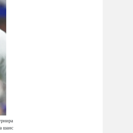
урнира
ма шанс