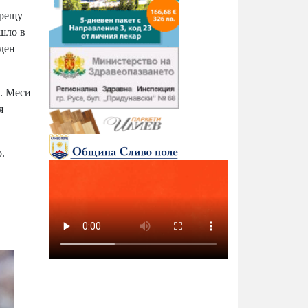
срещу
ошло в
еден
е. Меси
я
.