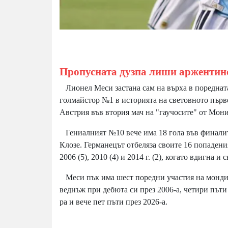
Пропусната дузпа лиши аржентинс
Лионел Меси застана сам на върха в поредната
голмайстор №1 в историята на световното първ
Австрия във втория мач на "гаучосите" от Мон
Гениалният №10 вече има 18 гола във финалит
Клозе. Германецът отбеляза своите 16 попадения
2006 (5), 2010 (4) и 2014 г. (2), когато вдигна и 
Меси пък има шест поредни участия на мондиал
веднъж при дебюта си през 2006-а, четири пъти
ра и вече пет пъти през 2026-а.