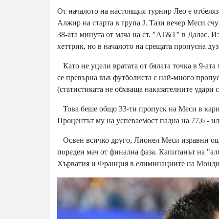
От началото на настоящия турнир Лео е отбеляз
Алжир на старта в група J. Тази вечер Меси сч
38-ата минута от мача на ст. "AT&T" в Далас. 
хеттрик, но в началото на срещата пропусна дуз
Като не уцели вратата от бялата точка в 9-ата
се превърна във футболиста с най-много пропус
(статистиката не обхваща наказателните удари с
Това беше общо 33-ти пропуск на Меси в кари
Процентът му на успеваемост падна на 77,6 - ил
Освен всичко друго, Лионел Меси изравни още
пореден мач от финална фаза. Капитанът на "а
Хърватия и Франция в елиминациите на Мондиа