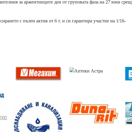
чителния за аржентинците ден от груповата фаза на 27 юни срещ
рането с пълен актив от 6 т. и си гарантира участие на 1/16-