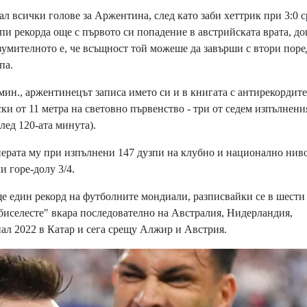
ал всички голове за Аржентина, след като заби хеттрик при 3:0 
упи рекорда още с първото си попадение в австрийската врата, д
Изумителното е, че всъщност той можеше да завърши с втори пор
па.
 мин., аржентинецът записа името си и в книгата с антирекордит
ки от 11 метра на световно първенство - три от седем изпълнени
лед 120-ата минута).
ерата му при изпълнени 147 дузпи на клубно и национално ниво
и горе-долу 3/4.
 един рекорд на футболните мондиали, разписвайки се в шести
лбиселесте" вкара последователно на Австралия, Нидерландия,
л 2022 в Катар и сега срещу Алжир и Австрия.