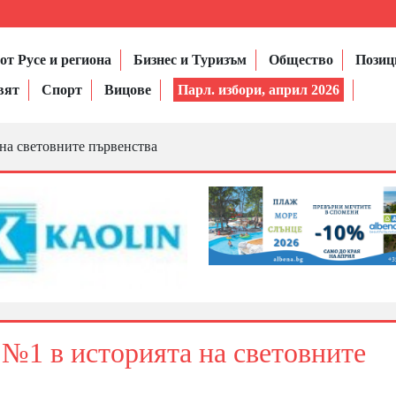
от Русе и региона
Бизнес и Туризъм
Общество
Позиц
вят
Спорт
Вицове
Парл. избори, април 2026
на световните първенства
 №1 в историята на световните