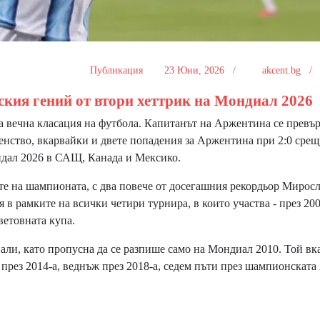
Публикация
23 Юни, 2026 /
akcent.bg 
кия гений от втори хеттрик на Мондиал 2026
 вечна класация на футбола. Капитанът на Аржентина се превър
енство, вкарвайки и двете попадения за Аржентина при 2:0 срещ
идал 2026 в САЩ, Канада и Мексико.
е на шампионата, с два повече от досегашния рекордьор Мирос
 в рамките на всички четири турнира, в които участва - през 2002
световната купа.
и, като пропусна да се разпише само на Мондиал 2010. Той вк
 през 2014-а, веднъж през 2018-а, седем пъти през шампионската 