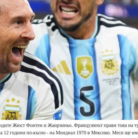
ендите Жюст Фонтен и Жаирзиньо. Французинът прави това на т
ява 12 години по-късно - на Мондиал 1970 в Мексико. Меси ще и