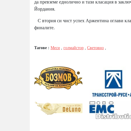
да превземе еднолично и тази класация в заклю
Йордания.
С втория си чист успех Аржентина оглави класи
финалите.
Тагове :
Меси
,
голмайстор
,
Световно
,