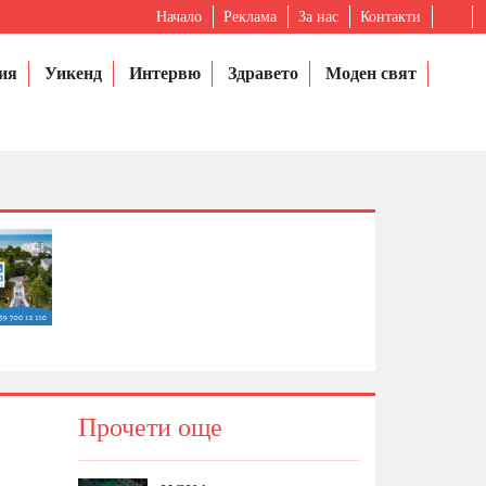
Начало
Реклама
За нас
Контакти
ия
Уикенд
Интервю
Здравето
Моден свят
Прочети още