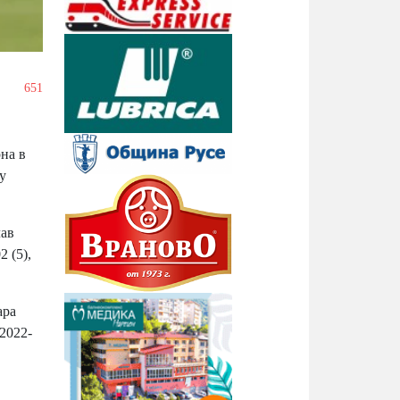
/
651
на в
у
лав
 (5),
ара
2022-