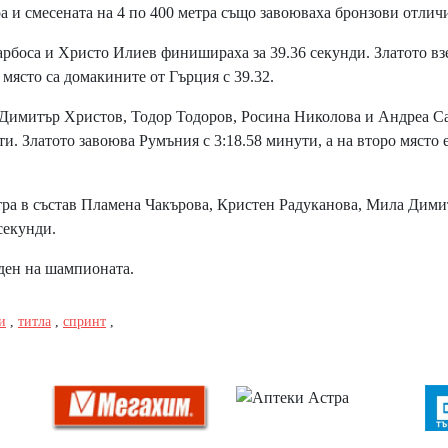
 и смесената на 4 по 400 метра също завоюваха бронзови отлич
рбоса и Христо Илиев финишираха за 39.36 секунди. Златото вз
 място са домакините от Гърция с 39.32.
 Димитър Христов, Тодор Тодоров, Росина Николова и Андреа С
ти. Златото завоюва Румъния с 3:18.58 минути, а на второ място 
тра в състав Пламена Чакърова, Кристен Радуканова, Мила Дими
секунди.
ден на шампионата.
и
,
титла
,
спринт
,