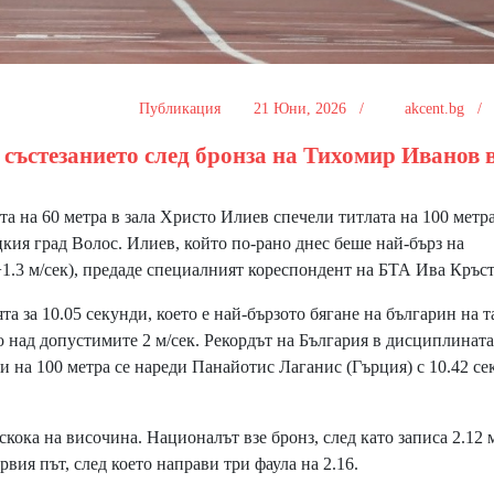
Публикация
21 Юни, 2026 /
akcent.bg 
 състезанието след бронза на Тихомир Иванов 
 на 60 метра в зала Христо Илиев спечели титлата на 100 метр
цкия град Волос. Илиев, който по-рано днес беше най-бърз на
+1.3 м/сек), предаде специалният кореспондент на БТА Ива Кръст
за 10.05 секунди, което е най-бързото бягане на българин на т
о над допустимите 2 м/сек. Рекордът на България в дисциплината
и на 100 метра се нареди Панайотис Лаганис (Гърция) с 10.42 се
ока на височина. Националът взе бронз, след като записа 2.12 
рвия път, след което направи три фаула на 2.16.