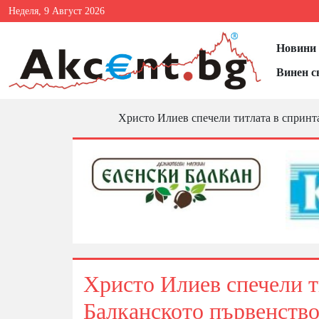
Неделя, 9 Август 2026
Новини 
Винен с
Христо Илиев спечели титлата в спринта
Христо Илиев спечели ти
Балканското първенство