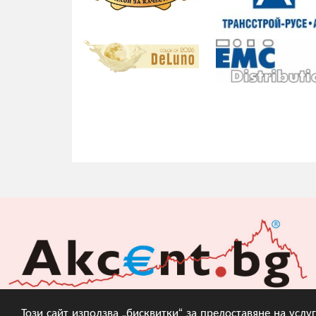
Този сайт използва „бисквитки“ за предоставяне на усл