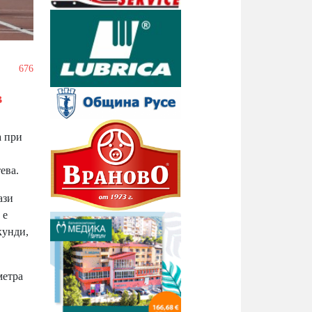
/
676
в
а при
ева.
ази
 е
кунди,
метра