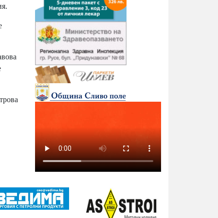
ия.
е
авова
е
трова