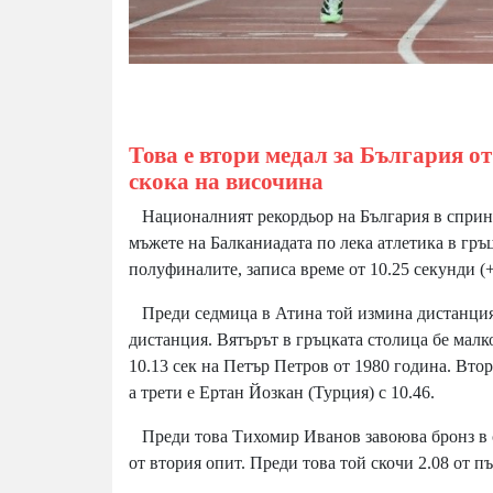
Това е втори медал за България от
скока на височина
Националният рекордьор на България в спринта
мъжете на Балканиадата по лека атлетика в гръ
полуфиналите, записа време от 10.25 секунди (
Преди седмица в Атина той измина дистанцията 
дистанция. Вятърът в гръцката столица бе малк
10.13 сек на Петър Петров от 1980 година. Втор
а трети е Ертан Йозкан (Турция) с 10.46.
Преди това Тихомир Иванов завоюва бронз в ск
от втория опит. Преди това той скочи 2.08 от пъ