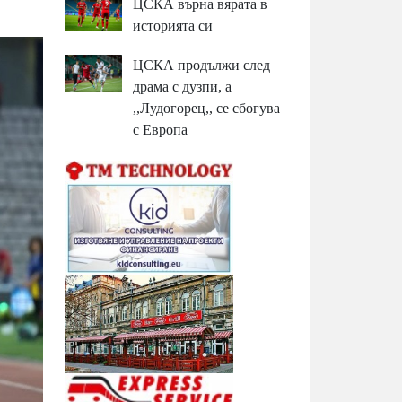
ЦСКА върна вярата в
историята си
ЦСКА продължи след
драма с дузпи, а
,,Лудогорец,, се сбогува
с Европа