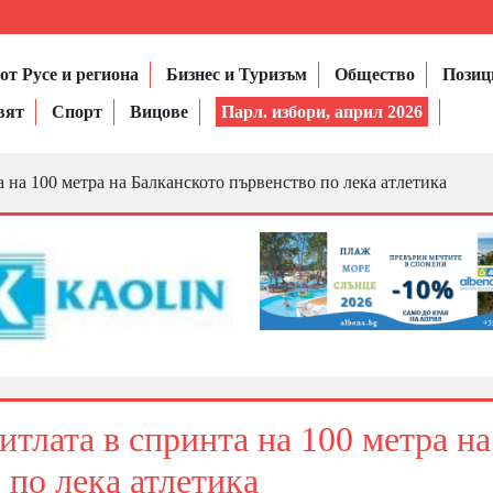
от Русе и региона
Бизнес и Туризъм
Общество
Позиц
вят
Спорт
Вицове
Парл. избори, април 2026
 на 100 метра на Балканското първенство по лека атлетика
тлата в спринта на 100 метра на
 по лека атлетика