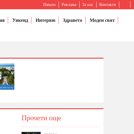
Начало
Реклама
За нас
Контакти
ия
Уикенд
Интервю
Здравето
Моден свят
Прочети още