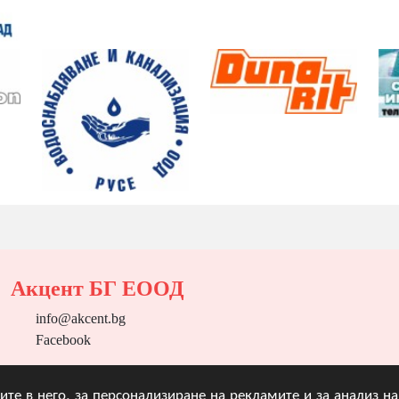
Акцент БГ ЕООД
info@akcent.bg
Facebook
угите в него, за персонализиране на рекламите и за анализ 