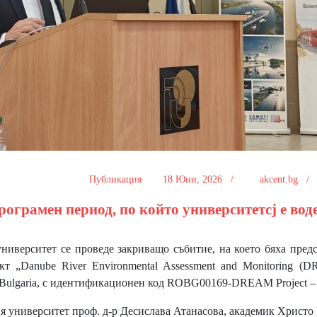
Публикация
18 Юни, 2026 /
akcent.bg 
рограмен период, по който университетcj е во
иверситет се проведе закриващо събитие, на което бяха пред
кт „Danube River Environmental Assessment and Monitoring (
-Bulgaria, с идентификационен код ROBG00169-DREAM Project – 
я университет проф. д-р Десислава Атанасова, академик Христо