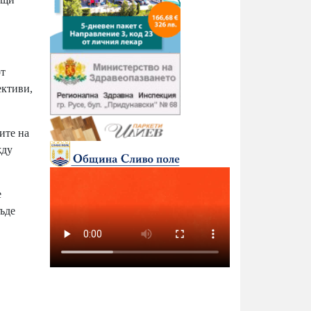
от
ективи,
ите на
жду
е
бъде