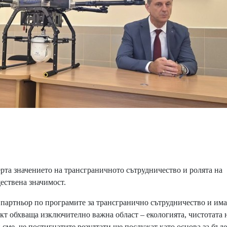
та значението на трансграничното сътрудничество и ролята на
ествена значимост.
партньор по програмите за трансгранично сътрудничество и има
кт обхваща изключително важна област – екологията, чистотата 
и сме, че постигнатите резултати ще послужат като основа за бъд