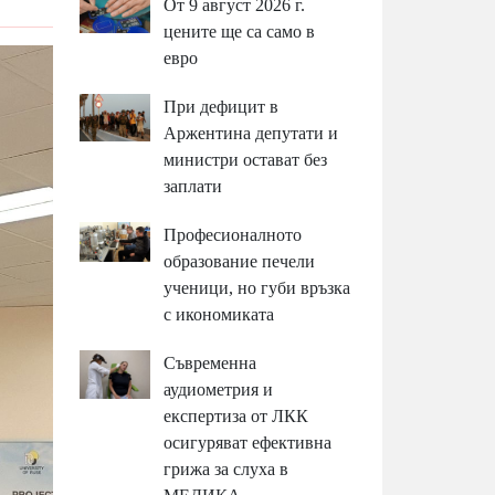
От 9 август 2026 г.
цените ще са само в
евро
При дефицит в
Аржентина депутати и
министри остават без
заплати
Професионалното
образование печели
ученици, но губи връзка
с икономиката
Съвременна
аудиометрия и
експертиза от ЛКК
осигуряват ефективна
грижа за слуха в