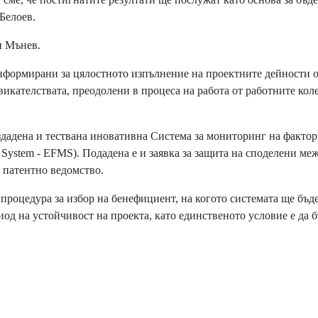
Белоев.
н Мънев.
формирани за цялостното изпълнение на проектните дейности 
викателствата, преодолени в процеса на работа от работните кол
дадена и тествана иновативна Система за мониторинг на фактор
ng System - EFMS). Подадена е и заявка за защита на споделени ме
 патентно ведомство.
процедура за избор на бенефициент, на когото системата ще бъд
од на устойчивост на проекта, като единственото условие е да 