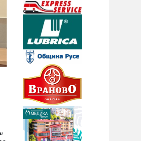
на
ещи