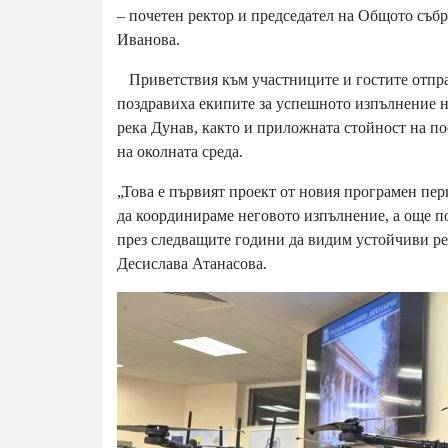
– почетен ректор и председател на Общото събра
Иванова.
Приветствия към участниците и гостите отправ
поздравиха екипите за успешното изпълнение н
река Дунав, както и приложната стойност на по
на околната среда.
„Това е първият проект от новия програмен пери
да координираме неговото изпълнение, а още по
през следващите години да видим устойчиви рез
Десислава Атанасова.