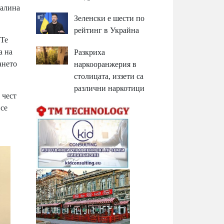
Галина
Зеленски е шести по
рейтинг в Украйна
 Те
а на
Разкриха
ането
наркооранжерия в
столицата, иззети са
различни наркотици
 чест
 се