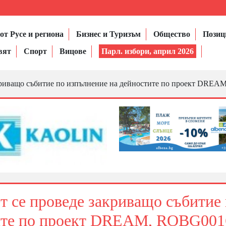
от Русе и региона
Бизнес и Туризъм
Общество
Позиц
вят
Спорт
Вицове
Парл. избори, април 2026
акриващо събитие по изпълнение на дейностите по проект DRE
т се проведе закриващо събитие
тите по проект DREAM, ROBG001