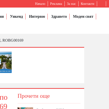
Начало
Реклама
За нас
Контакти
ия
Уикенд
Интервю
Здравето
Моден свят
AM, ROBG00169
 по
Прочети още
69