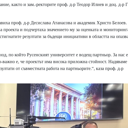
ние, както и зам.-ректорите проф. д-р Теодор Илиев и доц. д-р 
иха проф. д-р Десислава Атанасова и академик Христо Белоев.
а проекта и подчертаха значението му за оценката и мониторинг
стигнатите резултати за бъдещи инициативи в областта на опазв
од, по който Русенският университет е водещ партньор. За нас е
-важно е, че проектът има висока приложна стойност. Надяваме
ултати от съвместната работа на партньорите.“, каза проф. д-р