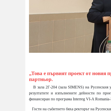
„Това е първият проект от новия п
партньор.
В зала 2Г-204 (зала SIMENS) на Русенския ун
резултатите и изпълнените дейности по прое
финансиран по програма Interreg VI-A Romania
Гости на събитието бяха ректорът на Русенски