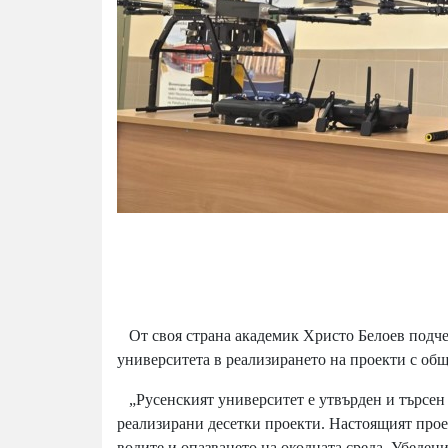
От своя страна академик Христо Белоев подчер
университета в реализирането на проекти с общ
„Русенският университет е утвърден и търсен 
реализирани десетки проекти. Настоящият прое
водите и опазването на околната среда. Убеден