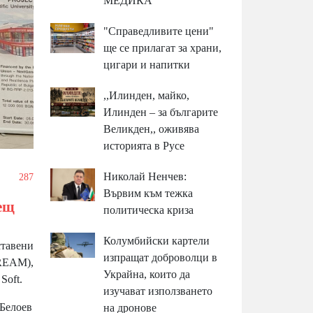
МЕДИКА
"Справедливите цени"
ще се прилагат за храни,
цигари и напитки
,,Илинден, майко,
Илинден – за българите
Великден,, оживява
историята в Русе
Николай Ненчев:
/
287
Вървим към тежка
дещ
политическа криза
Колумбийски картели
ставени
изпращат доброволци в
DREAM),
Украйна, които да
Soft.
изучават използването
 Белоев
на дронове